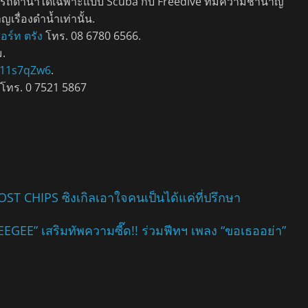
รถดำน้ำได้เฉพาะแบบ Scuba กับ Freedive ที่มีความชำนาญ
ญเรื่องดำน้ำเท่านั้น.
ร์ท ตรัง
โทร. 08 6780 6566.
ม.
d811s7qZw6
.
 โทร. 0 7521 5867
OST CHIPS ซิงเกิลเอาใจคนเป็นได้แค่ที่ปรึกษา
EEGEE” เสริมทัพความซี๊ด!! ร่วมฟีทฯ เพลง “ขอเธออย่า”