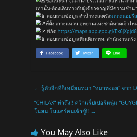
ข้อแนะนำ-จุดดำน้ำบริเวณเกาะแหวน สามา
เท่านั้น-ต้องเดินทางกับผู้เขี่ยวชาญที่มีความชำนา
สอบถามข้อมูล ดำน้ำทะเลตรัง
มดตะนอยรีสอ
ที่ตั้ง เกาะแหวน อุทยานแห่งชาติหาดเจ้าไห
พิกัด
https://maps.app.goo.gl/Ex6jXpj
สอบถามข้อมูลเพิ่มเติมททท. สำนักงานตรัง
Facebook
Twitter
Line
←
รู้ตัวอีกทีก็เหมียนหมา “หมาหงอย” จาก L
“CHILAX” ทำถึง!! คว้าแร็ปเปอร์หนุ่ม “GUYG
โนสน โนแคร์คนเจ้าชู้!!
→
You May Also Like