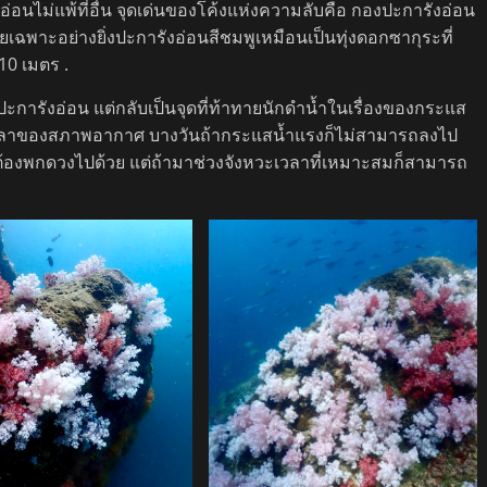
่อนไม่แพ้ที่อื่น จุดเด่นของโค้งแห่งความลับคือ กองปะการังอ่อน
เฉพาะอย่างยิ่งปะการังอ่อนสีชมพูเหมือนเป็นทุ่งดอกซากุระที่
-10 เมตร .
วปะการังอ่อน แต่กลับเป็นจุดที่ท้าทายนักดำน้ำในเรื่องของกระแส
่วงเวลาของสภาพอากาศ บางวันถ้ากระแสน้ำแรงก็ไม่สามารถลงไป
ะต้องพกดวงไปด้วย แต่ถ้ามาช่วงจังหวะเวลาที่เหมาะสมก็สามารถ