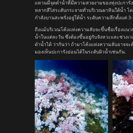
แหวนมีจุดดำน้ำที่มีความสวยงามของทุ่งปะการังอ
หลากสีไล่ระดับกระจายทั่วบริเวณผาหินใต้น้ำ โดย
กำลังบานสะพรั่งอยู่ใต้น้ำ ระดับความลึกตั้งแต่ 3
ถึงแม้บริเวณโค้งแห่งความลับจะขึ้นชื่อเรื่องแน
น้ำในแต่ละวัน ซึ่งต้องขึ้นอยู่กับจังหวะและช
ดำน้ำได้ ว่ากันว่า ถ้ามาโค้งแห่งความลับอาจจ
มองเห็นปะการังอ่อนได้ในระดับผิวน้ำเช่นกัน.