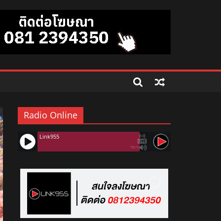
Radio Online
Link955
90%