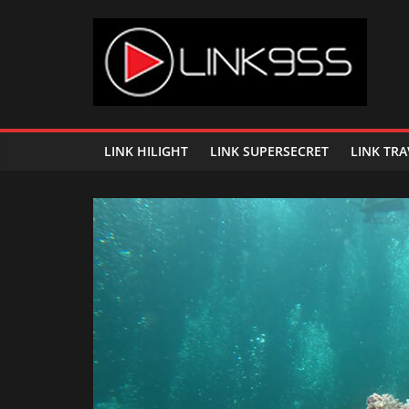
Skip
to
content
Link
95.5
LINK HILIGHT
LINK SUPERSECRET
LINK TRA
คลื่น
เพลง
ฮิต
สุด
คูล