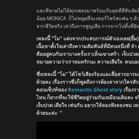
และที่ขาดไม่ได้ทุกเพลงมาพร้อมกับลุคที่สีสันจัด
น้อย MONICA ก็ไม่หยุดที่จะเซอร์ไพร์สแฟน ๆ ด้
จากชีวิตจริง เล่าถึงการสูญเสีย การจากไปทั้งที่ยั
เพลงนี้ ”โม” แต่งจากประสบการณ์ตัวเองเลย(ยิ้
เนื้อหาตั้งใจเล่าถึงความสัมพันธ์ที่มีคนหนึ่งที่ จ
คืออยู่คบกับเราบางครั้งเราเห็นเขาเศร้า เจ็บปวดก
หมายความว่าเราหมดรักนะ ความเสียใจ คนบอกเล
ซึ่งเพลงนี้ “โม” ได้โชว์เสียงร้องและสื่อสารอา
ด้วยคะ เรื่องราวซึ่งก็พูดถึงการต้องลาจากใครส
คอนเซ็ปท์ของ
Romantic Ghost story
เรื่อง
ไหน ก็ยากที่จะใช้ชีวิตอยู่ร่วมกันเหมือนเดิมคะ
เจ็บปวด เสียใจ เช่นกัน อยากให้ลองฟังลองชม เพ
ด้วยนะค่ะ ”