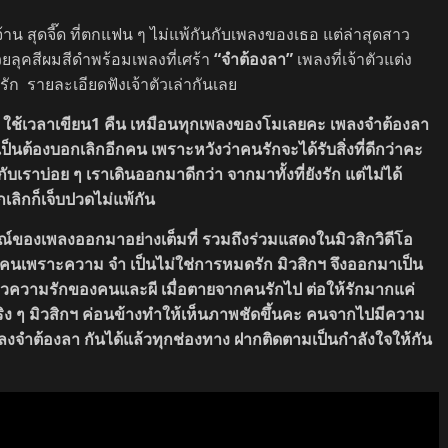
จ้าน สุดจี๊ด ที่ตกแฟน ๆ ไม่แพ้กันกับเพลงของเธอ แต่ล่าสุดสาว
วยลุคสีผมสีดำพร้อมเพลงที่เศร้า
“จำต้องลา”
เพลงที่เจ้าตัวแต่ง
งรัก รายละเอียดฟังเจ้าตัวเล่ากันเลย
ม) ใช้เวลาเขียน1 คืน เหมือนทุกเพลงของโมเลยคะ เพลงจำต้องลา
ำ เป็นต้องบอกเลิกอีกคน เพราะหวังว่าคนรักจะได้รับสิ่งที่ดีกว่าคะ
ับเราบ่อย ๆ เราเดินออกมาดีกว่า จากมาทั้งที่ยังรัก แต่ไม่ได้
ิกก็เจ็บปวดไม่แพ้กัน
รมณ์ของเพลงออกมาอย่างเต็มที่ รวมถึงร่วมแสดงในมิวสิกวิดีโอ
ักคนเพราะความ จำ เป็นไม่ใช่การหมดรัก มิวสิกฯ จึงออกมาเป็น
ราวความรักของคนและผี เมื่อตายจากคนรักไป ต่อให้รักมากแค่
 จริง ๆ มิวสิกฯ ค่อนข้างทำให้เห็นภาพชัดขึ้นคะ คนจากไปมีความ
ลงจำต้องลา กันได้แล้วทุกช่องทาง ฝากติดตามเป็นกำลังใจให้กัน