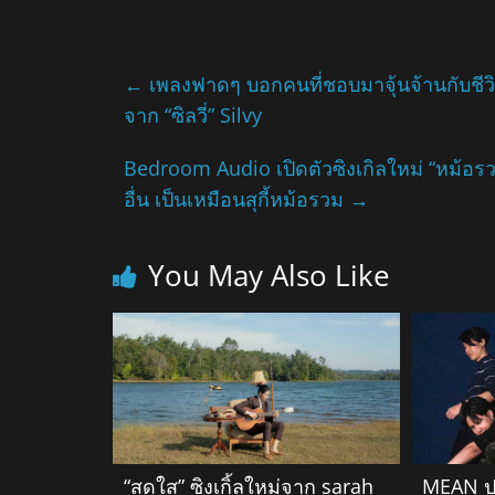
←
เพลงฟาดๆ บอกคนที่ชอบมาจุ้นจ้านกับชีวิตคน
จาก “ซิลวี่” Silvy
Bedroom Audio เปิดตัวซิงเกิลใหม่ “หม้อรวม
อื่น เป็นเหมือนสุกี้หม้อรวม
→
You May Also Like
“สดใส” ซิงเกิ้ลใหม่จาก sarah
MEAN ปล