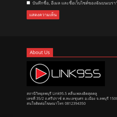
บันทึกชื่อ, อีเมล และชื่อเว็บไซต์ของฉันบนเบรา
About Us
สถานีวิทยุลพบุรี Link95.5 คลื่นเพลงฮิตสุดคลู
เลขที่ 35/2 ถ.ศรีปราช์ ต.ทะเลชุบศร อ.เมือง จ.ลพบุรี 150
สนใจติดต่อโฆษณาโทร 0812394350