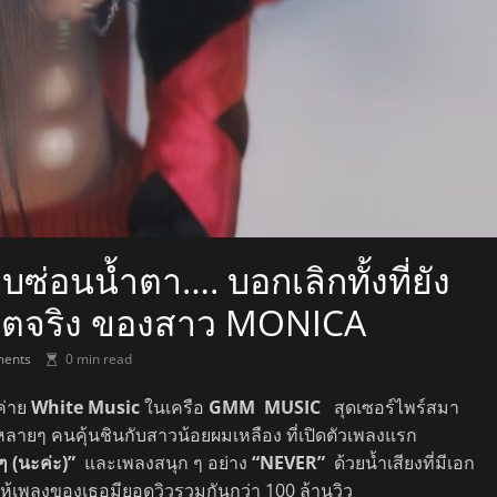
บซ่อนน้ำตา…. บอกเลิกทั้งที่ยัง
ีวิตจริง ของสาว MONICA
ents
0 min read
ค่าย
White Music
ในเครือ
GMM MUSIC
สุดเซอร์ไพร์สมา
หลายๆ คนคุ้นชินกับสาวน้อยผมเหลือง ที่เปิดตัวเพลงแรก
ๆ (นะค่ะ)”
และเพลงสนุก ๆ อย่าง
“NEVER”
ด้วยน้ำเสียงที่มีเอก
ให้เพลงของเธอมียอดวิวรวมกันกว่า 100 ล้านวิว