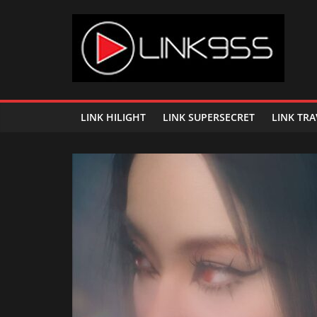
Skip
to
content
Link
95.5
LINK HILIGHT
LINK SUPERSECRET
LINK TRA
คลื่น
เพลง
ฮิต
สุด
คูล