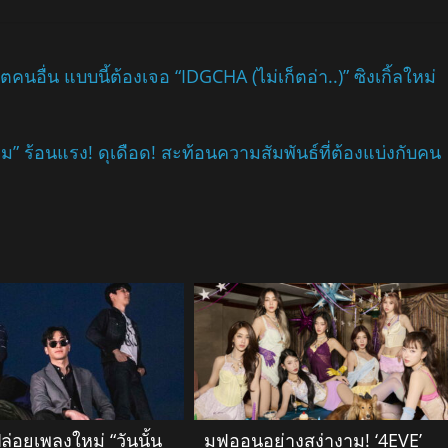
อื่น แบบนี้ต้องเจอ “IDGCHA (ไม่เก็ตอ่า..)” ซิงเกิ้ลใหม่
” ร้อนแรง! ดุเดือด! สะท้อนความสัมพันธ์ที่ต้องแบ่งกับคน
่อยเพลงใหม่ “วันนั้น
มูฟออนอย่างสง่างาม! ‘4EVE’