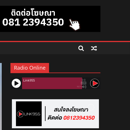
Radio Online
Link955
90%