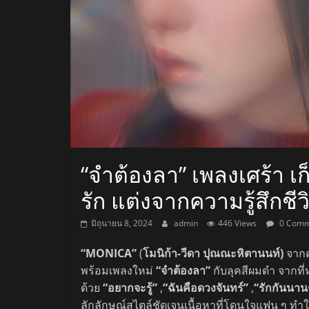
สถานี
วิทยุ
FM
ลพบุรี
สถานี
“จำต้องลา” เพลงเศร้า เก็
วิทยุ
รัก แต่งจากความรู้สึกช
ลพบุรี
วิทยุ
มิถุนายน 8, 2024
admin
446 Views
0 Comm
FM
ลพบุรี
“MONICA”
(
โมนิก้า-วีดา ปุณณะหิตานนท์)
จาก
พร้อมเพลงใหม่
“จำต้องลา”
กับลุคสีผมดำ จากที่
ด้วย
“อยากจะรู้”
,
“ฉันคือดวงจันทร์”
,
“รักกันนาน
ลักลักษณ์สไตล์ชัดเจนเนื้อหาที่โดนใจแฟน ๆ ทำ