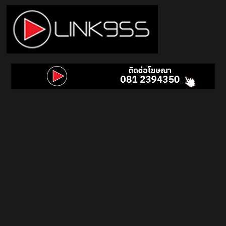
Skip
to
content
Link
95.5
คลื่น
เพลง
ฮิต
สุด
คูล