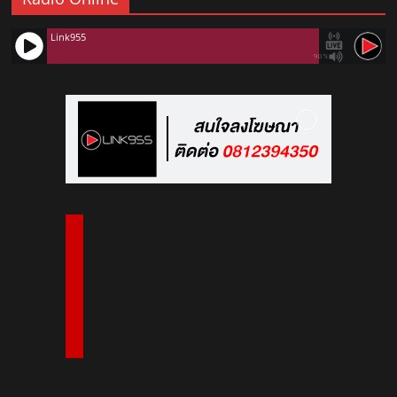
Link955
90%