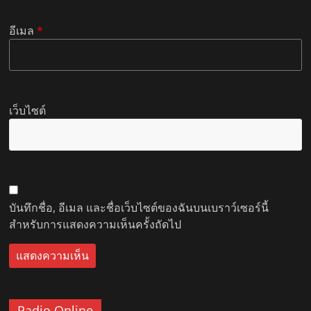
อีเมล
*
เว็บไซต์
บันทึกชื่อ, อีเมล และชื่อเว็บไซต์ของฉันบนเบราว์เซอร์นี้
สำหรับการแสดงความเห็นครั้งถัดไป
Radio Online