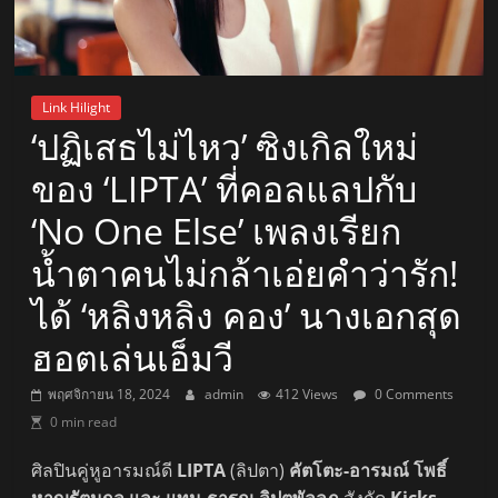
Link Hilight
‘ปฏิเสธไม่ไหว’ ซิงเกิลใหม่
ของ ‘LIPTA’ ที่คอลแลปกับ
‘No One Else’ เพลงเรียก
น้ำตาคนไม่กล้าเอ่ยคำว่ารัก!
ได้ ‘หลิงหลิง คอง’ นางเอกสุด
ฮอตเล่นเอ็มวี
พฤศจิกายน 18, 2024
admin
412 Views
0 Comments
0 min read
ศิลปินคู่หูอารมณ์ดี
LIPTA
(ลิปตา)
คัตโตะ-อารมณ์ โพธิ์