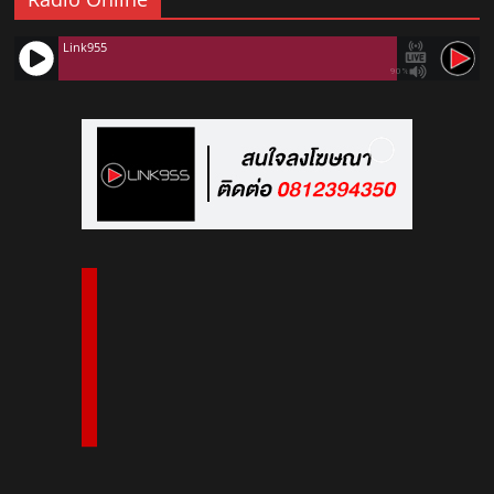
Link955
90%