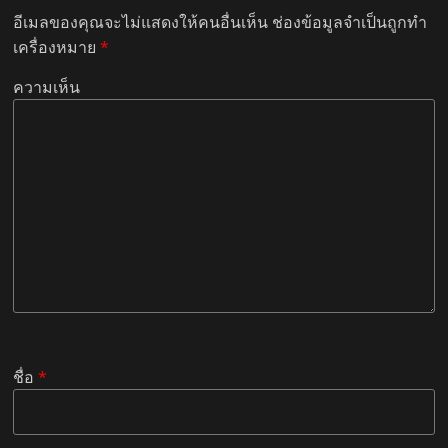
อีเมลของคุณจะไม่แสดงให้คนอื่นเห็น
ช่องข้อมูลจำเป็นถูกทำ
เครื่องหมาย
*
ความเห็น
ชื่อ
*