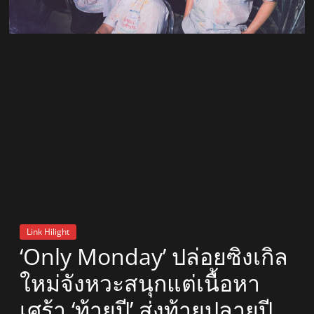
สถานี
วิทยุ
FM
ลพบุรี
สถานี
วิทยุ
ลพบุรี
วิทยุ
FM
Link Hilight
ลพบุรี
‘Only Monday’ ปล่อยซิงเกิล
ใหม่จังหวะสนุกแต่เนื้อหา
เศร้า ‘ท้ายปี’ ส่งท้ายปลายปี