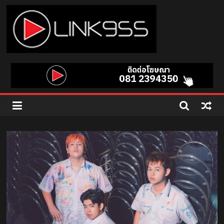
Skip
to
content
Link
95.5
คลื่น
เพลง
ฮิต
สุด
คูล