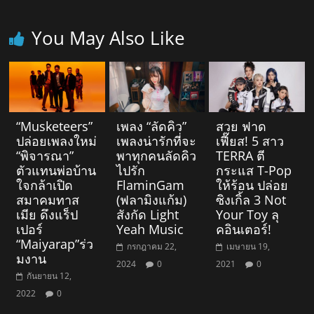
You May Also Like
“Musketeers”
เพลง “ลัดคิว”
สวย ฟาด
ปล่อยเพลงใหม่
เพลงน่ารักที่จะ
เฟี๊ยส! 5 สาว
“พิจารณา”
พาทุกคนลัดคิว
TERRA ตี
ตัวแทนพ่อบ้าน
ไปรัก
กระแส T-Pop
ใจกล้าเปิด
FlaminGam
ให้ร้อน ปล่อย
สมาคมทาส
(ฟลามิงแก้ม)
ซิงเกิ้ล 3 Not
เมีย ดึงแร็ป
สังกัด Light
Your Toy ลุ
เปอร์
Yeah Music
คอินเตอร์!
“Maiyarap”ร่ว
กรกฎาคม 22,
เมษายน 19,
มงาน
2024
0
2021
0
กันยายน 12,
2022
0