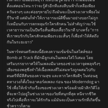
ตั้งแต่ตอนไหน กว่าจะรู้ตัวอีกทีแสงสีบนฟ้าก็เหลือเพียง
ควันจางๆ และค่อยๆหายไป ถึงมันจะเป็นช่วงเวลาเพียงไม่
กี่วินาที แต่มันก็ทำให้เราอารมณ์ดีขึ้นมาอย่างบอกไม่ถูก
ก็เหมือนกับการตกหลุมรักใครสักคน ไม่สำคัญว่าจะใช้
เวลายาวนานเป็นปีหรือสั้นเพียงเสี้ยววินาที บางครั้ง “การ
ที่เราพบรักกับใครสักคนเพียงระยะสั้นๆ ก็เพื่อทำให้คิดถึง
กันในระยะยาว”
ในพาร์ทดนตรีเพลงนี้ยังคงความเข้มข้นในสไตล์ของ
Bomb at Track ที่มักมีลูกเล่นในเพลงใส่ไว้เสมอ โดย
เสริมบรรยากาศให้ในเพลงมีมวลของช่วงเวลาจุดพลุจริงๆ
เสียงของพลุซึ่งทำให้เนื้อเพลงที่ไม่สมหวังถูกผสมไปกับ
ดนตรีที่มีสีสันของความสุข และหากใครฟังดีๆ ในท่อนฮุ
คทางวงก็ตั้งใจเอาคอร์ดเพลง ก่อน ของ Moderndog มา
ใช้ เพื่อให้เข้ากับเรื่องของช่วงเวลา พร้อมด้วยมิวสิกวิดีโอ
ที่จะพาไปอยู่ในช่วงเวลาของวัยที่สนุกที่สุด หนีจากชีวิต
จริงไปเพื่อที่เราจะได้รักกัน แม้มันจะเป็นความรักที่เกิดขึ้น
ชั่วคราวก็ตาม