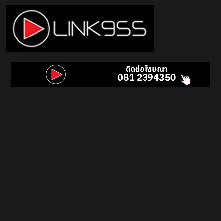
Skip
to
content
Link
95.5
คลื่น
เพลง
ฮิต
สุด
คูล