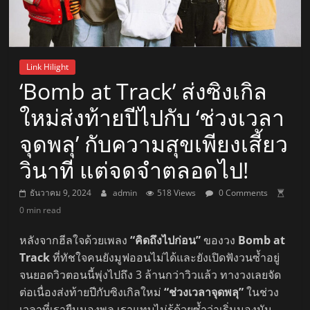
Link Hilight
‘Bomb at Track’ ส่งซิงเกิล
ใหม่ส่งท้ายปีไปกับ ‘ช่วงเวลา
จุดพลุ’ กับความสุขเพียงเสี้ยว
วินาที แต่จดจำตลอดไป!
ธันวาคม 9, 2024
admin
518 Views
0 Comments
0 min read
หลังจากฮีลใจด้วยเพลง
“คิดถึงไปก่อน”
ของวง
Bomb at
Track
ที่ทัชใจคนยังมูฟออนไม่ได้และยังเปิดฟังวนซ้ำอยู่
จนยอดวิวตอนนี้พุ่งไปถึง 3 ล้านกว่าวิวแล้ว ทางวงเลยจัด
ต่อเนื่องส่งท้ายปีกับซิงเกิลใหม่
“ช่วงเวลาจุดพลุ”
ในช่วง
เวลาที่เรายืนมองพลุ เราแทบไม่รู้ด้วยซ้ำว่าเริ่มมองมัน