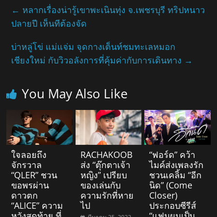
←
หลากเรื่องน่ารู้เขาพะเนินทุ่ง จ.เพชรบุรี ทริปหนาว
ปลายปี เห็นทีต้องจัด
บ่าหลู่โข่ แม่แจ่ม จุดกางเต็นท์ชมทะเลหมอก
เชียงใหม่ กับวิวอลังการที่คุ้มค่ากับการเดินทาง
→
You May Also Like
ใจลอยถึง
RACHAKOOB
“ฟอร์ด” คว้า
จักรวาล
ส่ง “ตุ๊กตาเจ้า
ไมค์ส่งเพลงรัก
“QLER” ชวน
หญิง” เปรียบ
ชวนเคลิ้ม “อีก
ขอพรผ่าน
ของเล่นกับ
นิด” (Come
ดาวตก
ความรักที่หาย
Closer)
“ALICE” ความ
ไป
ประกอบซีรีส์
หวังสุดท้าย ที่
“แฟนผมเป็น