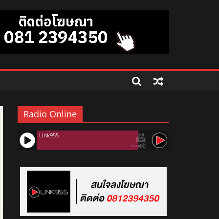
Radio Online
Link955
90%