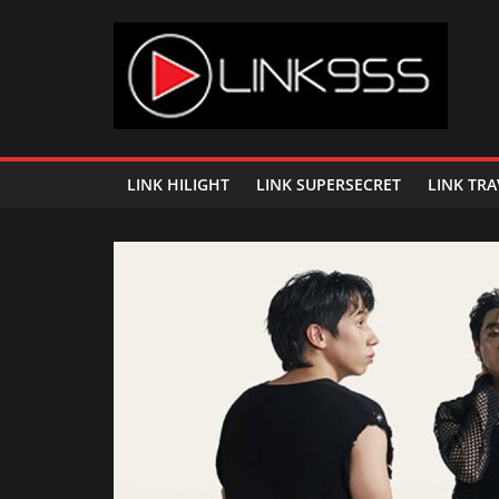
Skip
to
content
Link
95.5
LINK HILIGHT
LINK SUPERSECRET
LINK TRA
คลื่น
เพลง
ฮิต
สุด
คูล