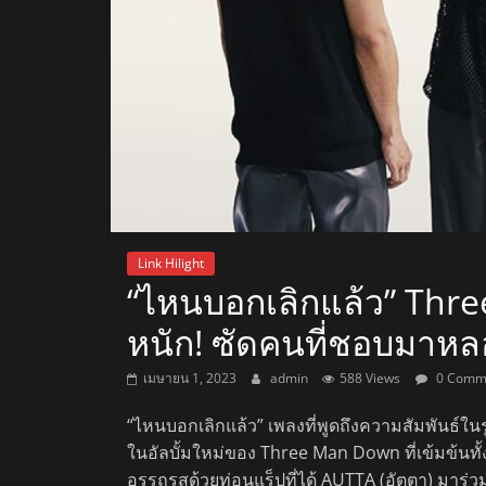
สถานี
วิทยุ
FM
ลพบุรี
สถานี
Link Hilight
วิทยุ
“ไหนบอกเลิกแล้ว” Thre
ลพบุรี
หนัก! ซัดคนที่ชอบมาหล
วิทยุ
FM
เมษายน 1, 2023
admin
588 Views
0 Comm
ลพบุรี
“ไหนบอกเลิกแล้ว” เพลงที่พูดถึงความสัมพันธ์ใน
ในอัลบั้มใหม่ของ Three Man Down ที่เข้มข้นทั
อรรถรสด้วยท่อนแร็ปที่ได้ AUTTA (อัตตา) มาร่วม