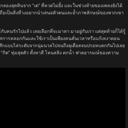
กลองสุดหินจาก “เต” ที่หวดไม่ยั้ง และในช่วงท้ายของเพลงยังได้
วย ถือเป็นสิ่งที่วงอยากนำเสนอตัวตนและย้ำภาพลักษณ์ของพวกเขา
ับคนรักไปแล้ว เลยเลือกที่จะมาหา มาอยู่กับเรา แต่สุดท้ายก็ได้รู้
็นแค่การหลอกกันและใช้เราเป็นเพียงคนคั่นเวลาหรือแก้เหงาตอน
มรู้สึกแบบไล่ระดับจากนุ่มนวลไปจนถึงดุเดือดจนปรอทแตกกันไปเลย
นี้ “กิต” ทุ่มสุดตัว ทั้งทาสี โหนสลิง ตกน้ำ ฟาดอารมณ์ของความ