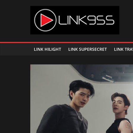
Skip
to
content
Link
95.5
LINK HILIGHT
LINK SUPERSECRET
LINK TRA
คลื่น
เพลง
ฮิต
สุด
คูล