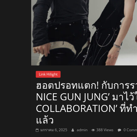
สถานี
วิทยุ
FM
ลพบุรี
สถานี
Link Hilight
วิทยุ
ฮอตปรอทแตก! กับการรว
ลพบุรี
NICE GUN JUNG’ มาไว้
วิทยุ
FM
COLLABORATION’ ที่ทำใ
ลพบุรี
แล้ว
มกราคม 6, 2025
admin
388 Views
0 Comm