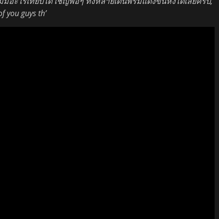
ม่มีอะไรเทียบได้ เชิญพ่อๆ ทั้งหลายเดินพรมแดงขึ้นหิ้งได้เลยครับ,
f you guys th’