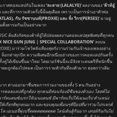
รประกาศคอลแลปกันในเพลง
‘ละลาย (LALALYE)’
ผลงานของ
‘ต้าห์อู๋
และที่การรวมตัวครั้งนี้นั้นดุเดือด เพราะเป็นการนำเอาตัวพ่อ
พล(ATLAS), กัน รัชชานนท์(PROXIE) และ จั๋ง วิกร(PERSES)’
มาอยู่
คนตั้งตารอกันเป็นอย่างมาก
USIC ต้นสังกัดของต้าห์อู๋ได้ปล่อยผลงานคอลแลปสุดพิเศษที่ทุกคน
XX NICE GUN JUNG | SPECIAL COLLABORATION’
ลงบน
OXIE) มาร่วมโชว์พลังเสียงสุดกังวานร่วมกับเจ้าของเพลงอย่าง
๊ะ ล็อกท่าทุกบีท ความพิเศษอีกหนึ่งอย่างของการคอลแลปกันครั้ง
ั้งคู่ได้เขียนขึ้นมาใหม่ โดยเวอร์ชันนี้จะมีจังหวะดนตรีที่หนักขึ้น
น้าผมถูกต้องไปหมด เป็นการรวมตัวกันที่ลงตัวมาก ฮอตกว่าเดิม
มาก ต่างออกมาชื่นชมการร่วมงานของทั้ง 5 คน กันอย่าง
นการคอลแลปที่ถูกต้อง ทุกคนมีท่อนร้องมีซีนของตัวเอง โฮสต์ไม่
ีพาร์ทแดนซ์เบรกให้เมนแดนซ์ มีพาร์ทแร็ปให้เมนแร็ป ตำแหน่ง
ู๋ให้เกียรติทุกคนมาก และขอบคุณเพื่อนๆทีป็อปที่มาร่วมโปรเจกต์
 โห เอเนอจี้พุ่งปรี้ดดดดดดดดดด ไลน์เต้นสู้กันมาก เสน่ห์กินกันไม่