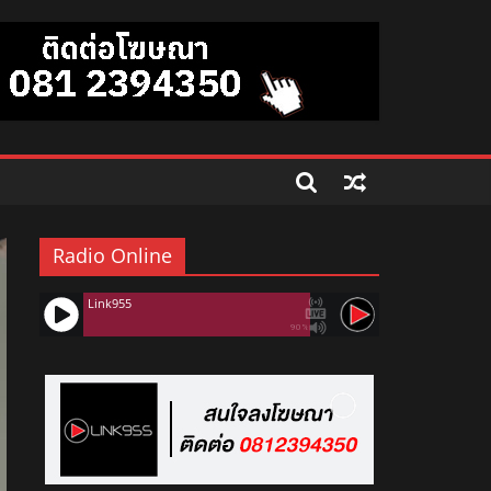
Radio Online
Link955
90%