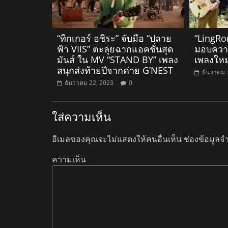
“ทิกเกอร์ อชิระ” จับมือ “ปลาย
“LingRo
ฟ้า VIIS” ตะลุยฉากแอคชั่นสุด
มอบความร
มันส์ ใน MV “STAND BY” เพลง
เพลงใหม่
สนุกส่งท้ายปีจากค่าย G’NEST
ธันวาคม 
ธันวาคม 22, 2023
0
ใส่ความเห็น
อีเมลของคุณจะไม่แสดงให้คนอื่นเห็น
ช่องข้อมูลจ
ความเห็น