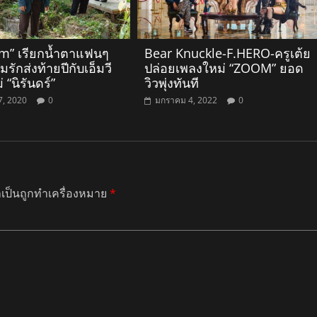
m” เรียกน้ำตาแฟนๆ
Bear Knuckle-F.HERO-ครูเต้ย
ักส่งท้ายปีกับเอ็มวี
ปล่อยเพลงใหม่ “ZOOM” ยอด
 “นิรันดร์”
วิวพุ่งทันที
7, 2020
0
มกราคม 4, 2022
0
ำเป็นถูกทำเครื่องหมาย
*