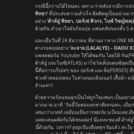
กรณีนี้กราบได้ไหมคะ เพราะว่าหลังจากมีกา
พิทยา’
ที่ประสบความสำเร็จ ฮิตติดหูเป็นอย่างมาก 
อย่าง
‘ต้าห์อู๋ พิทยา, ปอร์เช่ ศิวกร, ไนซ์ วิชญ์
ด้วยกัน ทำเอาใจมันร้อนรุ่ม แฟนคลับของทั้ง 5 
และเมื่อวันที่ 24 ธันวาคม ที่ผ่านมา ทาง ONE M
ต่างรอคอยอย่าง
‘ละลาย (LALALYE) – DAOU 
แพลตฟอร์ม Youtube ให้ได้ชมกัน โดยได้ กัน(PR
ต้าห์อู๋ และไนซ์(ATLAS) มาโชว์สเต็ปแดนซ์สุดเป
นี้คือการแร็ปเท่ๆ ของ ปอร์เช่ และจั๋ง(PERSES) ที่ท
ช่วงท้ายของเพลง ในส่วนของอินเนอร์ เสื้อผ้า ห
ล้านเท่า!
ด้วยความร้อนจนลุกเป็นไฟถูกใจแฟนๆ เป็นอย่าง
มากมาย อาทิ
‘วันนี้วันพ่อแห่งชาติเหรอคะ, เป็
เด่นกว่าเกสท์ เหมือนเป็นการฟอร์มวงใหม่เลย ม
แต่ละคนผลัดกันได้เซนเตอร์ นี่แหละของดี ต้าห์อ
นี้ด้วยกัน, วงการT-popเริ่มเดือดทุกวันแล้ว สะใจ,