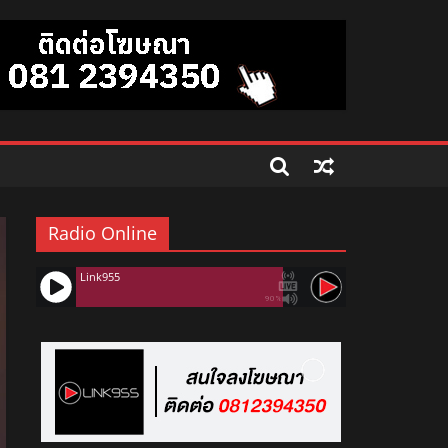
Radio Online
Link955
90%