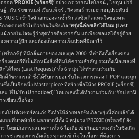
มสุดฮอต
‘PROXIE (พร็อกซี)’
อย่าง กร วรรณไพโรจน์ , โชกุน ปวริ
รษฐ์ , กัน รัชชานนท์ เรือนเพ็ชร์ , วิคเตอร์ วรเมธ กอนุประพันธ์
 MUSIC เข้าใจหัวอกของคนช้ำรัก ส่งซิงเกิลแทนใจของคน
ให้กอดคอเศร้าไปด้วยกันในซิงเกิล
‘พรุ่งนี้ค่อยเลิกได้ไหม (Last
แม้ภายในใจจะรู้ว่าสุดท้ายต้องจากกัน แต่เพียงขอแค่ได้อยู่ด้วย
งความรู้สึก และต้องเก็บความเจ็บปวดที่มีเอาไว้
พร็อกซี)’ ที่มีกลิ่นอายของเพลงยุค 2000 ที่ทำถึงทั้งเรื่องของ
่องดนตรีที่เป็นอีกหนึ่งสิ่งที่ทีมให้ความสำคัญ รวมทั้งเนื้อเพลงที่
ิกได้ไหม (Last Request)’ ทั้ง 6 หนุ่ม ได้ทำงานร่วมกับ
ฎาศักดิ์วัชรากรณ์’ ซึ่งได้รับการยอมรับในวงการเพลง T-POP และถูก
่งเป็นอีกหนึ่ง Masterpiece ที่สร้างชื่อให้วง PROXIE (พร็อกซี)
 และ ‘ที่ไม่รัก (Unnoticed)’ โดยเพลงนี้ได้ทำงานร่วมกับ ‘ก๊อป ธานี
การเขียนเนื้อร้อง
โปรดิวเซอร์คนเก่ง จึงทำให้ถ่ายทอดซิงเกิล ‘พรุ่งนี้ค่อยเลิกได้
แบบที่บาดหัวใจ นอกจากนี้ทั้ง 6 หนุ่มวง ‘PROXIE (พร็อกซี)’ ยัง
าร โดยเป็นการผสมผสานทั้ง 6 ไอเดีย เข้ากันอย่างลงตัวในซิงเกิล
ำให้การช่วงของการอัดเสียง ทุกคนเข้าใจในเนื้อหาที่ต้องการ