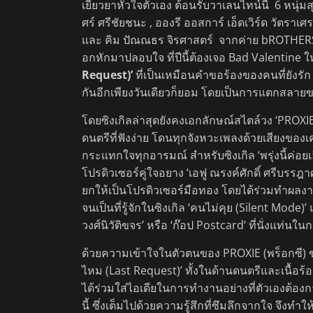
เยียวยาหัวใจตัวเอง ต้อนรับวาเลนไทน์นี้ 6 หนุ่
ศร์ ศรีชัยชนะ , อองรี ออสการ์ เอ็ดเวิร์ด วัตราเศ
และ คิม ปัณณธร จิรศาสตร์ จากค่าย bROTHERS
อกหักมาปลอบใจ ที่ปีนี้ต้องเจอ Bad Valentine 
Request)’
ที่เป็นเหมือนคำขอร้องของคนที่ยังรัก 
กันอีกเพียงวันเดียวก็ยอม โดยเป็นการแตกสลายขอ
โดยซิงเกิลล่าสุดยังคงเอกลักษณ์สไตล์วง ‘PROXIE (
ดนตรีที่ฟังง่าย โดนทุกจังหวะเพลงด้วยเสียงของเครื
กระแทกใจทุกอารมณ์ สำหรับซิงเกิล ‘พรุ่งนี้ค่อยเล
โปรดิวเซอร์คู่ใจอยาง ‘เอฟู ณรงค์ศักดิ์ ศรีบรร
ยกให้เป็นโปรดิวเซอร์มือทอง โดยได้ร่วมทำผลงานซึ
จนเป็นที่รู้จักในซิงเกิล ‘คนไม่คุย (Silent Mode)’
วงศ์นิวัติขจร’ หรือ ‘ก๊อป Postcard’ ที่นั่งแท่นใน
ด้วยความเข้าใจในตัวตนของ PROXIE (พร็อกซี) ของ
ไหม (Last Request)’ ทั้งในด้านดนตรีและเนื้อร้อง
ได้ร่วมใส่ไอเดียในการทำงานอย่างที่ตัวเองต้องก
นี้ ซึ่งเต็มไปด้วยความรู้สึกที่ซึมลึกจากใจ จึงท