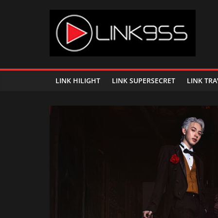
Skip
to
content
Link
95.5
LINK HILIGHT
LINK SUPERSECRET
LINK TRA
คลื่น
เพลง
ฮิต
สุด
คูล