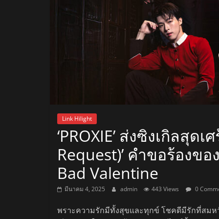
สถานี
วิทยุ
FM
ลพบุรี
สถานี
Link Hilight
วิทยุ
‘PROXIE’ ส่งซิงเกิลสุดเศร
ลพบุรี
Request)’ คำขอร้องของค
วิทยุ
FM
Bad Valentine
ลพบุรี
มีนาคม 4, 2025
admin
443 Views
0 Comme
พราะความรักมีทั้งสุขและทุกข์ โชคดีมีรักที่สมห