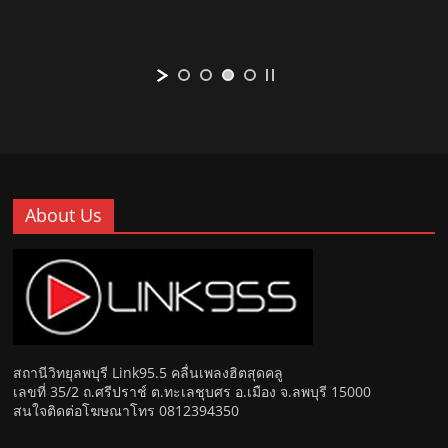
About Us
สถานีวิทยุลพบุรี Link95.5 คลื่นเพลงฮิตสุดคลู
เลขที่ 35/2 ถ.ศรีปราช์ ต.ทะเลชุบศร อ.เมือง จ.ลพบุรี 15000
สนใจติดต่อโฆษณาโทร 0812394350