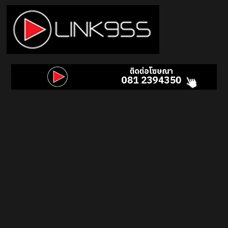
Skip
to
content
Link
95.5
คลื่น
เพลง
ฮิต
สุด
คูล