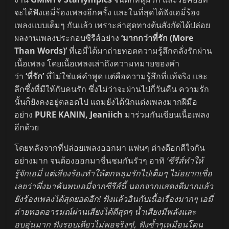
จะได้ฟังเอมี่ร้องเพลงอีกครั้ง และในที่สุดได้ฟังเอมี่ร้อง
เพลงแบบเต็มๆ กันแล้ว เพราะล่าสุดทางต้นสังกัดได้ปล่อย
ผลงานเพลงประกอบซีรีส์อย่าง
‘มากกว่าที่รัก (More
Than Words)’
ที่เอมี่ได้มาถ่ายทอดความรู้สึกคลั่งรักผ่าน
เนื้อเพลง โดยเนื้อเพลงเล่าถึงความหมายของคำ
ว่า
‘ที่รัก’
ที่ไม่ใช่แค่คำพูด แต่คือความรู้สึกที่แท้จริง และ
ลึกซึ้งที่มีให้กับคนรัก ซึ่งไม่ว่าจะผ่านไปกี่วันคืน ความรัก
นั้นก็ยังคงอยู่ตลอดไป แถมยังได้นักแต่งเพลงมากฝีมือ
อย่าง
PURE KANIN, Jeaniich
มาร่วมกันเขียนเนื้อเพลง
อีกด้วย
โดยหลังจากที่ปล่อยเพลงออกมา แฟนๆ ต่างดีอกดีใจกัน
อย่างมาก จนต้องออกมาชื่นชมกันรัวๆ อาทิ
‘ซีรีส์ทำให้
รู้จักเอมี่ แต่เสียงร้องทำให้ตกหลุมรักไปเต็มๆ ไม่อยากเชื่อ
เลยว่าพึ่งมาค้นพบเอมี่จากซีรีส์นี้ นอกจากแสดงดีมากแล้ว
ยังร้องเพลงได้สุดยอดอีก! ฟังแล้วอินกับเนื้อเรื่องมากๆ เอมี่
ถ่ายทอดอารมณ์ผ่านเสียงได้ดีสุดๆ น้ำเสียงมีพลังและ
อบอุ่นมาก ฟังรอบเดียวไม่พอจริงๆ!, ฟังซ้ำๆเหมือนโดน