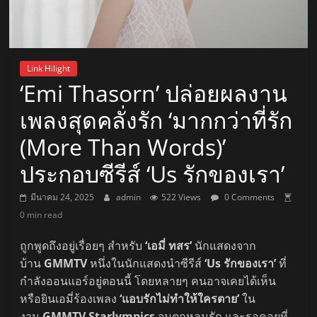
Link Hilight
‘Emi Thasorn’ ปล่อยผลงาน
เพลงสุดคลั่งรัก ‘มากกว่าที่รัก
(More Than Words)’
ประกอบซีรีส์ ‘Us รักของเรา’
มีนาคม 24, 2025
admin
522 Views
0 Comments
0 min read
ถูกพูดถึงอยู่เรื่อยๆ สำหรับ
‘เอมี่ ทสร’
นักแสดงจาก
บ้าน
GMMTV
หนึ่งในนักแสดงนำซีรีส์
‘Us รักของเรา’
ที่
กำลังออนแอร์อยู่ตอนนี้ โดยหลายๆ คนอาจเคยได้เห็น
หรือยินเอมี่ร้องเพลง
‘แอบรักไม่ทำให้ใครตาย’
ใน
งาน
GMMTV Starlympics
จนตกหลุมรัก และรอคอยที่