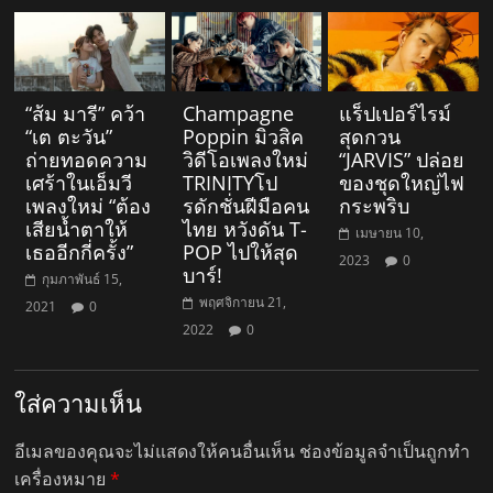
“ส้ม มารี” คว้า
Champagne
แร็ปเปอร์ไรม์
“เต ตะวัน”
Poppin มิวสิค
สุดกวน
ถ่ายทอดความ
วิดีโอเพลงใหม่
“JARVIS” ปล่อย
เศร้าในเอ็มวี
TRINITYโป
ของชุดใหญ่ไฟ
เพลงใหม่ “ต้อง
รดักชั่นฝีมือคน
กระพริบ
เสียน้ำตาให้
ไทย หวังดัน T-
เมษายน 10,
เธออีกกี่ครั้ง”
POP ไปให้สุด
2023
0
บาร์!
กุมภาพันธ์ 15,
พฤศจิกายน 21,
2021
0
2022
0
ใส่ความเห็น
อีเมลของคุณจะไม่แสดงให้คนอื่นเห็น
ช่องข้อมูลจำเป็นถูกทำ
เครื่องหมาย
*