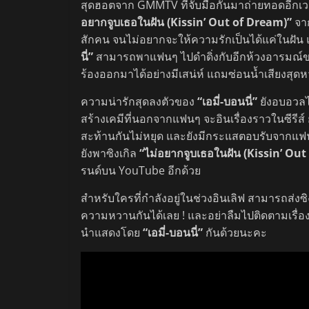
สุดฮอตจาก GMMTV ที่จับมือกันมาถ่ายทอดอีกเวอ
อยากจูบเธอในฝัน (Kissin’ Out of Dream)”
จาก
สักคน จนไม่อยากจะให้ความรักเป็นได้แค่ในฝัน แ
นี่”
สามารถพาแฟนๆ ไปดำดิ่งกับอีกห้วงอารมณ์ของ
ร้องออกมาได้อย่างมีเสน่ห์ แถมซ่อนน้ำเสียงสุด
ความน่ารักสุดลงตัวของ
“เอมี่-บอนนี่”
ยังอบอวลไ
สร้างเคมีที่นอกจากแฟนๆ จะอินเรื่องราวในซีรีส
สะท้านกันไม่หยุด และยังมีกระแสตอบรับจากแฟนๆ 
ยังพาซิงเกิล
“ไม่อยากจูบเธอในฝัน (Kissin’ Ou
รนด์บน YouTube อีกด้วย
สำหรับใครที่กำลังอยู่ในช่วงอินเลิฟ สามารถส่งซิ
ความหวานกันได้เลย ! และอย่าลืมไปติดตามเรื่อง
นำแสดงโดย
“เอมี่-บอนนี่”
กันด้วยนะคะ