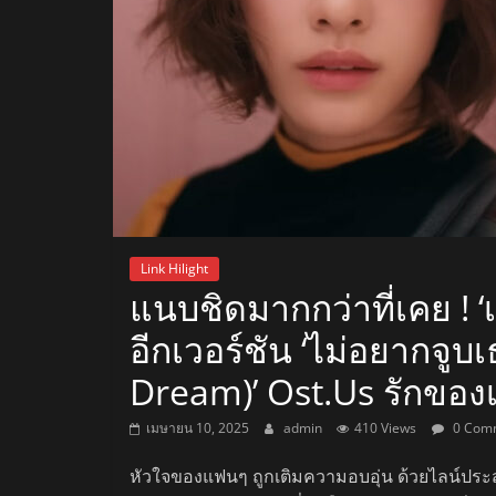
สถานี
วิทยุ
FM
ลพบุรี
สถานี
Link Hilight
วิทยุ
แนบชิดมากกว่าที่เคย ! ‘เ
ลพบุรี
อีกเวอร์ชัน ‘ไม่อยากจูบ
วิทยุ
FM
Dream)’ Ost.Us รักของ
ลพบุรี
เมษายน 10, 2025
admin
410 Views
0 Com
หัวใจของแฟนๆ ถูกเติมความอบอุ่น ด้วยไลน์ปร