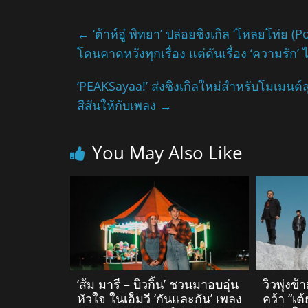
←
‘ต้าห์อู๋ พิทยา’ ปล่อยซิงเกิล ‘โหลยโท่ย
โดนคาดหวังทุกเรื่อง แต่ดันเรื่อง ‘ความรัก’
‘PEAKSayaa!’ ส่งซิงเกิลใหม่สำหรับโมเมนต์ส
สีสันให้กับเพลง
→
You May Also Like
‘ส้ม มารี – บิวกิ้น’ ชวนมาอบอุ่น
วิวพุ่ง
หัวใจ ในเอ็มวี ‘กันและกัน’ เพลง
คว้า “เต