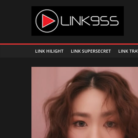
Skip
to
content
Link
95.5
LINK HILIGHT
LINK SUPERSECRET
LINK TRA
คลื่น
เพลง
ฮิต
สุด
คูล