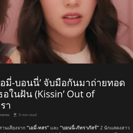
อมี่-บอนนี่’ จับมือกันมาถ่ายทอด
เธอในฝัน (Kissin’ Out of
เรา
ments
0 min read
ะสานเสียงจาก
“เอมี่-ทสร”
และ
“บอนนี่-ภัทราภัสร์”
2 นักแสดงสาว