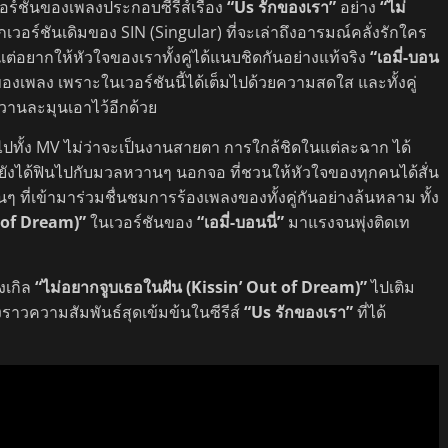
ร์ชันของเพลงประกอบซีรีส์เรื่อง
“Us รักของเรา”
อย่าง
“ไม่
เวอร์ชันเดิมของ SIN (Singular) ที่จะเล่าถึงอารมณ์คลั่งรักใคร
ต่อยากให้หัวใจของเราทั้งคู่ได้แนบชิดกันอย่างแท้จริง
“เอมี่-บอน
เพลง เพราะในเวอร์ชันนี้ได้เต็มไปด้วยความสดใส และทั้งคู่
หวานละมุนเอาไว้อีกด้วย
ปทั้ง MV ไม่ว่าจะเป็นงานสายตา การใกล้ชิดในแต่ละฉาก ได้
์ ยังได้ฟินไปกับมวลหวานๆ นอกจอ ที่ชวนให้หัวใจของทุกคนได้สั่น
ที่เข้ามาร่วมชื่นชมการร้องเพลงของทั้งคู่กันอย่างล้นหลาม ทั้ง
t of Dream)”
ในเวอร์ชันของ
“เอมี่-บอนนี่”
มาแรงจนพุ่งติดเท
งเกิล
“ไม่อยากจูบเธอในฝัน (Kissin’ Out of Dream)”
ไปเติม
ราวความสัมพันธ์สุดเข้มข้นในซีรีส์
“Us รักของเรา”
ที่ได้