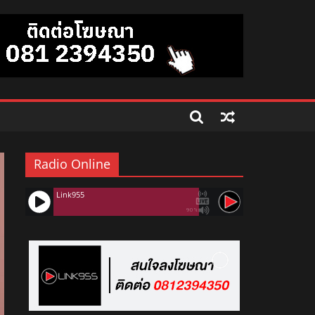
Radio Online
Link955
90%