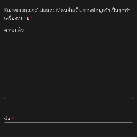
อีเมลของคุณจะไม่แสดงให้คนอื่นเห็น
ช่องข้อมูลจำเป็นถูกทำ
เครื่องหมาย
*
ความเห็น
ชื่อ
*