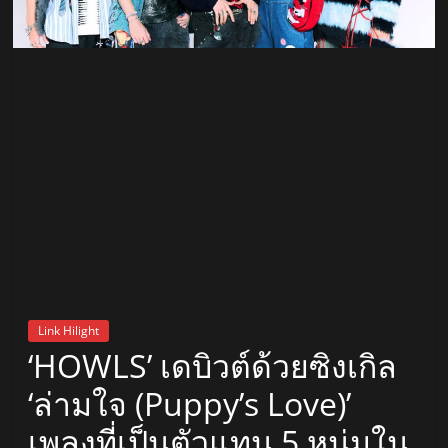
สถานี
วิทยุ
FM
ลพบุรี
สถานี
วิทยุ
ลพบุรี
วิทยุ
FM
Link Hilight
ลพบุรี
‘HOWLS’ เดบิวต์ด้วยซิงเกิล
‘ล่ามใจ (Puppy’s Love)’
เพลงที่เป็นตัวแทน 5 หนุ่มใน