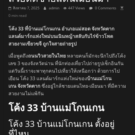
สิงหาคม 7, 2025
admin
447 Views
0 Comments
0 min read
โค้ง 33 ที่บ้านแม่โกนเกน อำเภอแม่สอด จังหวัดตาก
แลนด์มาร์กแห่งใหม่บนเนินหญ้าสลับกับไร่ข้าวโพด
สวยงามเขียวขจี ถูกใจสายถ่ายรูป
เมื่อพูดถึง
ถนนวิวสวยในไทย
หลายคนก็มักจะนึกไปถึงโค้ง
เลข 3 ของจังหวัดน่าน ที่นักท่องเที่ยวไปถ่ายรูปเช็กอินกัน
แต่วันนี้เราจะพาทุกคนไปเที่ยวให้เหนือกว่า ด้วยการไป
เยือน โค้ง 33 แลนด์มาร์กแห่งใหม่ของ
บ้านแม่โกน
เกน จังหวัดตาก
ซึ่งอยู่ใกล้ชายแดนไทย-เมียนมา ที่มีความ
สวยงามไม่แพ้กัน
โค้ง 33 บ้านแม่โกนเกน
โค้ง 33 บ้านแม่โกนเกน ตั้งอยู่
ที่ไหน