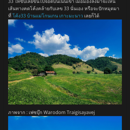
33 ให้ขับเลยขึ้นไปจอดบนเนินเขา เมื่อมองลงมาจะเห็น
เส้นทางคดโค้งคล้ายกับเลข 33 นั่นเอง หรือจะปักหมุดมา
ที่
โค้ง33 บ้านแม่โกนเกน เกาะมะนาว
เลยก็ได้
ภาพจาก : เฟซบุ๊ก Warodom Traigisayavej