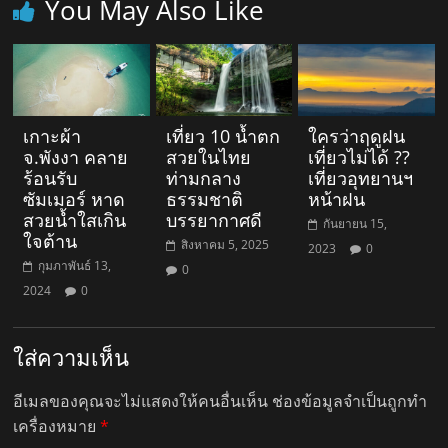
You May Also Like
เกาะผ้า
เที่ยว 10 น้ำตก
ใครว่าฤดูฝน
จ.พังงา คลาย
สวยในไทย
เที่ยวไม่ได้ ??
ร้อนรับ
ท่ามกลาง
เที่ยวอุทยานฯ
ซัมเมอร์ หาด
ธรรมชาติ
หน้าฝน
สวยน้ำใสเกิน
บรรยากาศดี
กันยายน 15,
ใจต้าน
สิงหาคม 5, 2025
2023
0
กุมภาพันธ์ 13,
0
2024
0
ใส่ความเห็น
อีเมลของคุณจะไม่แสดงให้คนอื่นเห็น
ช่องข้อมูลจำเป็นถูกทำ
เครื่องหมาย
*