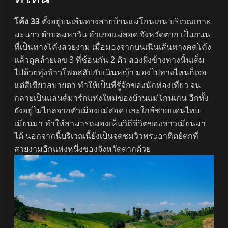
โค้ง 33
ตั้งอยู่บนเส้นทางสายบ้านแม่โกนเกน บริเวณเกาะ
มะนาว ตำบลมหาวัน อำเภอแม่สอด จังหวัดตาก เป็นถนน
ที่เป็นทางโค้งสวยงาม เมื่อมองจากบนเนินเส้นทางคดโค้ง
แล้วดูคล้ายเลข 3 ที่ซ้อนกัน 2 ตัว สองฝั่งข้างทางนั้นเต็ม
ไปด้วยทุ่งข้าวโพดสลับกับเนินหญ้า มองไปทางไหนก็เจอ
แต่สีเขียวสบายตา ทำให้เป็นที่รู้จักของนักท่องเที่ยว จน
กลายเป็นแลนด์มาร์กแห่งใหม่ของบ้านแม่โกนเกน อีกทั้ง
ยังอยู่ไม่ไกลจากตัวเมืองแม่สอด และใกล้ชายแดนไทย-
เมียนมา ทำให้สามารถมองเห็นวิถีชีวิตของชาวเมียนมา
ได้ นอกจากนี้บริเวณนี้ยังเป็นจุดชมวิวพระอาทิตย์ตกที่
สวยงามอีกแห่งหนึ่งของจังหวัดตากด้วย