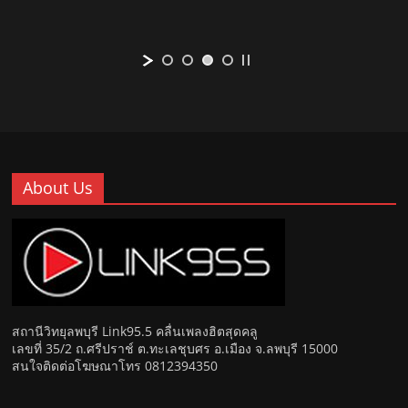
About Us
สถานีวิทยุลพบุรี Link95.5 คลื่นเพลงฮิตสุดคลู
เลขที่ 35/2 ถ.ศรีปราช์ ต.ทะเลชุบศร อ.เมือง จ.ลพบุรี 15000
สนใจติดต่อโฆษณาโทร 0812394350