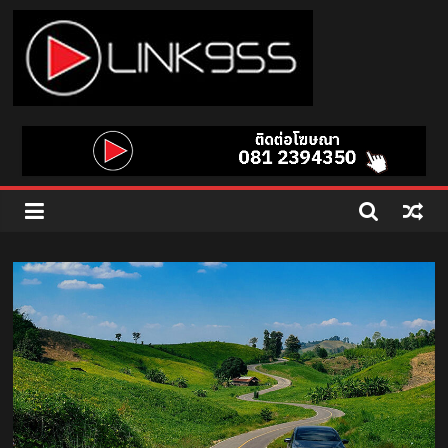
Skip
to
content
Link
95.5
คลื่น
เพลง
ฮิต
สุด
คูล