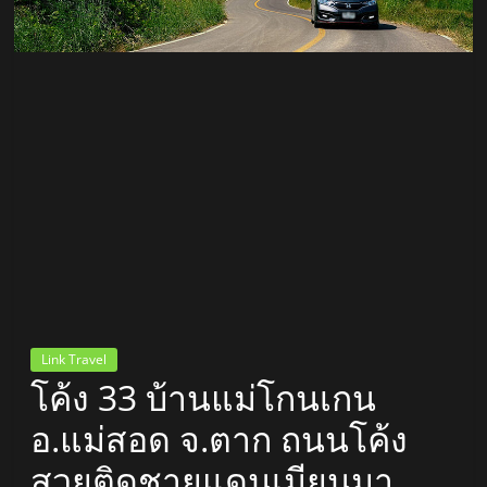
สถานี
วิทยุ
FM
ลพบุรี
สถานี
วิทยุ
ลพบุรี
วิทยุ
FM
Link Travel
ลพบุรี
โค้ง 33 บ้านแม่โกนเกน
อ.แม่สอด จ.ตาก ถนนโค้ง
สวยติดชายแดนเมียนมา