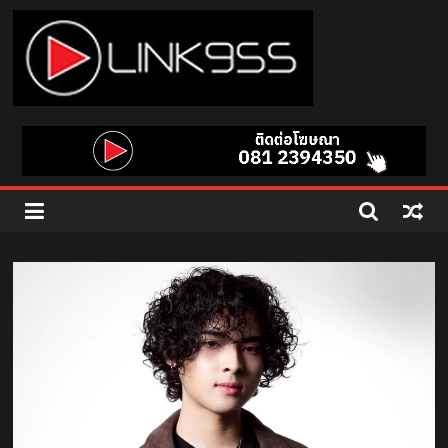
Skip
to
content
Link
95.5
คลื่น
เพลง
ฮิต
สุด
คูล