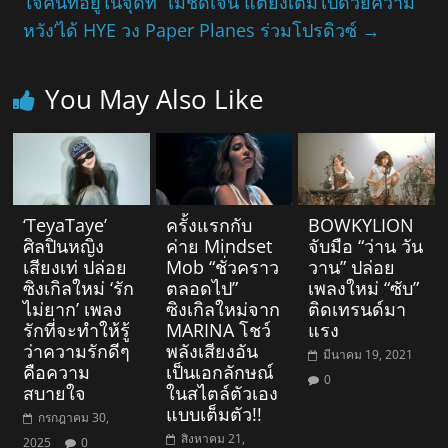
ใจคนที่อยู่ในจุดที่ ‘ไม่ชัดเจน แต่ยังเต็มไปด้วยความ
หวัง’ได้ HYE วง Paper Planes ร่วมโปรดิวซ์
→
You May Also Like
‘TeyaTaye’
ครั้งแรกกับ
BOWKYLION
ศิลปินหญิง
ค่าย Mindset
จับมือ “ว่าน วัน
เสียงเท่ ปล่อย
Mob “ชั่วคราว
วาน” ปล่อย
ซิงเกิลใหม่ ‘รัก
ตลอดไป”
เพลงใหม่ “ซับ”
ไม่ยาก’ เพลง
ซิงเกิลใหม่จาก
ติดเทรนด์มา
รักที่จะทำให้รู้
MARINA โชว์
แรง
ว่าความรักดีๆ
พลังเสียงอัน
มีนาคม 19, 2021
คือความ
เป็นเอกลักษณ์
0
สบายใจ
ในสไตล์ตัวเอง
แบบเต็มตัว!!
กรกฎาคม 30,
สิงหาคม 21,
2025
0