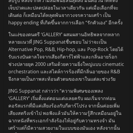
ลบรูป หลังจากความสัมพันธ์สิ้นสุดลง มันคือวินาทีที่ทั้ง
เจ็บปวดและปลดปล่อยในเวลาเดียวกัน แต่เมื่อเลือกที่จะ
เดินต่อ ก็เหมือนได้หลุดพ้นจากวงจรความเศร้า เป็น
happy ending ที่เกิดขึ้นจากการเลือก “รักตัวเอง” อีกครั้ง
ในแง่ของดนตรี ‘GALLERY’ ผสมผสานอิทธิพลจากหลาก
หลายแนวที่ JING Suppanatชื่นชอบ ไม่ว่าจะเป็น
Alternative Pop, R&B, Hip-hop, และ Pop-Rock โดยได้
รับแรงบันดาลใจจากเสียงกีตาร์ไฟฟ้าและกลิ่นอายร็อก
ช่วงปลายยุค 2000 เสริมด้วยความยิ่งใหญ่แบบ cinematic
orchestration และสไตล์การร้องที่มีกลิ่นอายของ R&B
จึงกลายเป็นภาพสะท้อนตัวตนของเขาในแต่ละช่วงวัย
JING Suppanat กล่าวว่า “ความพิเศษของเพลง
‘GALLERY’ เริ่มตั้งแต่ตอนแต่งเลยครับ ผมเริ่มจากท่อน
คอรัสแรกที่มีแค่เสียงร้องกับกีตาร์โปร่ง จากนั้นค่อยเพิ่ม
เสียงสตริงเข้าไป พอฟังแล้วมันให้ความรู้สึกเหมือนอยู่ใน
ฉากหนังที่พระเอกกำลังร้องไห้อยู่กับความทรงจำ มัน
เศร้าแต่ก็มีความสวยงามในแบบของมันเอง หลังจากนั้น