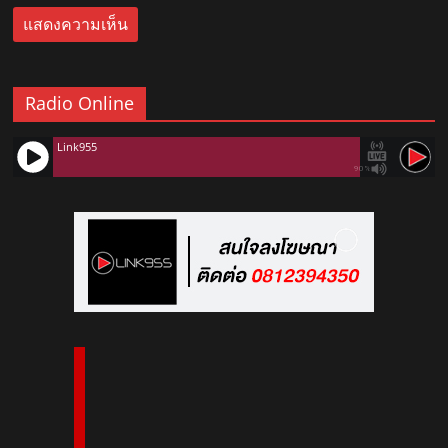
Radio Online
Link955
90%