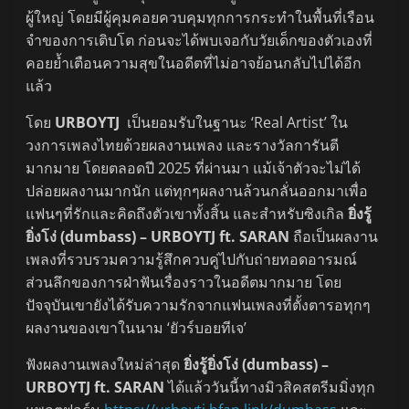
ผู้ใหญ่ โดยมีผู้คุมคอยควบคุมทุกการกระทำในพื้นที่เรือน
จำของการเติบโต ก่อนจะได้พบเจอกับวัยเด็กของตัวเองที่
คอยย้ำเตือนความสุขในอดีตที่ไม่อาจย้อนกลับไปได้อีก
แล้ว
โดย
URBOYTJ
เป็นยอมรับในฐานะ ‘Real Artist’ ใน
วงการเพลงไทยด้วยผลงานเพลง และรางวัลการันตี
มากมาย โดยตลอดปี 2025 ที่ผ่านมา แม้เจ้าตัวจะไม่ได้
ปล่อยผลงานมากนัก แต่ทุกๆผลงานล้วนกลั่นออกมาเพื่อ
แฟนๆที่รักและคิดถึงตัวเขาทั้งสิ้น และสำหรับซิงเกิล
ยิ่งรู้
ยิ่งโง่ (
dumbass) – URBOYTJ ft. SARAN
ถือเป็นผลงาน
เพลงที่รวบรวมความรู้สึกควบคู่ไปกับถ่ายทอดอารมณ์
ส่วนลึกของการฝ่าฟันเรื่องราวในอดีตมากมาย โดย
ปัจจุบันเขายังได้รับความรักจากแฟนเพลงที่ตั้งตารอทุกๆ
ผลงานของเขาในนาม ‘ยัวร์บอยทีเจ’
ฟังผลงานเพลงใหม่ล่าสุด
ยิ่งรู้ยิ่งโง่ (dumbass) –
URBOYTJ ft. SARAN
ได้แล้ววันนี้ทางมิวสิคสตรีมมิ่งทุก