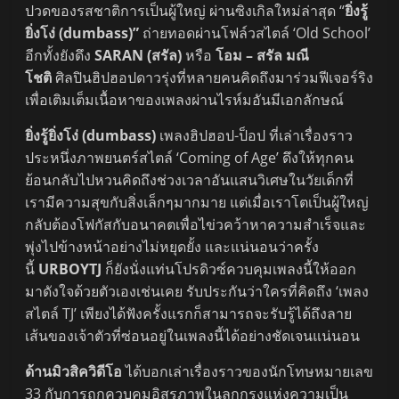
ปวดของรสชาติการเป็นผู้ใหญ่ ผ่านซิงเกิลใหม่ล่าสุด “
ยิ่งรู้
ยิ่งโง่ (dumbass)”
ถ่ายทอดผ่านโฟล์วสไตล์ ‘Old School’
อีกทั้งยังดึง
SARAN (สรัล)
หรือ
โอม – สรัล มณี
โชติ
ศิลปินฮิปฮอปดาวรุ่งที่หลายคนคิดถึงมาร่วมฟีเจอร์ริง
เพื่อเติมเต็มเนื้อหาของเพลงผ่านไรห์มอันมีเอกลักษณ์
ยิ่งรู้ยิ่งโง่ (
dumbass)
เพลงฮิปฮอป-ป็อป ที่เล่าเรื่องราว
ประหนึ่งภาพยนตร์สไตล์ ‘Coming of Age’ ดึงให้ทุกคน
ย้อนกลับไปหวนคิดถึงช่วงเวลาอันแสนวิเศษในวัยเด็กที่
เรามีความสุขกับสิ่งเล็กๆมากมาย แต่เมื่อเราโตเป็นผู้ใหญ่
กลับต้องโฟกัสกับอนาคตเพื่อไข่วคว้าหาความสำเร็จและ
พุ่งไปข้างหน้าอย่างไม่หยุดยั้ง และแน่นอนว่าครั้ง
นี้
URBOYTJ
ก็ยังนั่งแท่นโปรดิวซ์ควบคุมเพลงนี้ให้ออก
มาดังใจด้วยตัวเองเช่นเคย รับประกันว่าใครที่คิดถึง ‘เพลง
สไตล์ TJ’ เพียงได้ฟังครั้งแรกก็สามารถจะรับรู้ได้ถึงลาย
เส้นของเจ้าตัวที่ซ่อนอยู่ในเพลงนี้ได้อย่างชัดเจนแน่นอน
ด้านมิวสิควิดีโอ
ได้บอกเล่าเรื่องราวของนักโทษหมายเลข
33 กับการถูกควบคุมอิสรภาพในลูกกรงแห่งความเป็น