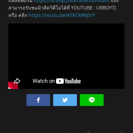
แพลตฟอร์ม
https://urboytj.bfan.link/dumbass
และ
สามารถรับชมมิวสิควิดีโอได้ที่ YOUTUBE : URBOYTJ
หรือ คลิก
https://youtu.be/47KCkWIj0rY