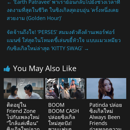
←
‘Earth Patravee’ พาเราย้อนกลับไปยังช่วงเวลาที่
งดงามที่สุดในชีวิต ในซิงเกิลสุดอบอุ่น ‘ครั้งหนึ่งเคย
สวยงาม (Golden Hour)’
จัดจ้านถึงใจ! ‘PERSES’ สมมงตัวตึงด้านเพอร์ฟอร์
แมนซ์ ใส่สุดในโหมดขี้เล่นขยี้หัวใจ แบบแมวเหมียว
กับซิงเกิลใหม่ล่าสุด ‘KITTY SWAG’
→
You May Also Like
ติดอยู่ใน
BOOM
Patinda ปล่อย
Friend Zone
BOOM CASH
ซิงเกิลใหม่
ไปกับเพลงใหม่
ปล่อยซิงเกิล
Always Been
“ใกล้แค่เพื่อน”
ใหม่สุดปัง!
Friends
ซิงเกิลใหม่จาก
ชวนแฟนๆ
ถ่ายทอดความ