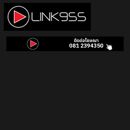
Skip
to
content
Link
95.5
คลื่น
เพลง
ฮิต
สุด
คูล