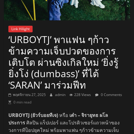
Link Hilight
‘URBOYTJ’ พาแฟน ๆก้าว
ข้ามความเจ็บปวดของการ
เติบโต ผ่านซิงเกิลใหม่ ‘ยิ่งรู้
ยิ่งโง่ (dumbass)’ ที่ได้
‘SARAN’ มาร่วมฟีท
พฤศจิกายน 27, 2025
admin
228 Views
0 Comments
0 min read
URBOYTJ (ยัวร์บอยทีเจ)
หรือ
เต๋า – จิรายุทธ ผโล
ประการ
ศิลปิน แร็ปเปอร์ และโปรดิวเซอร์แถวหน้าของ
วงการทีป็อปยุคใหม่ พร้อมพาแฟน ๆก้าวข้ามความเจ็บ