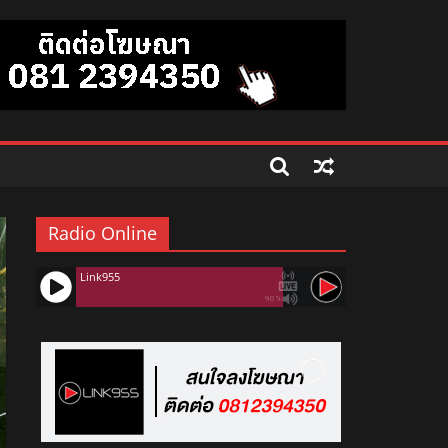
Radio Online
Link955
90%