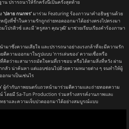
 ปรารถนาให้รักครั้งนี้เป็นครั้งสุดท้าย
ง
‘ปลาย กนกพร’
มาร่วม Featuring ร้องภาวนาคำอธิษฐานด้วย
้หญิงที่ช้ำในความรักถูกถ่ายทอดออกมาได้อย่างตรงไปตรงมา
่วมโปรดิวซ์ และมี ‘ครูสลา คุณวุฒิ’ มาช่วยเรียบเรียงคำร้องภาษา
นำมาซึ่งความเสียใจ และปรารถนาอย่างแรงกล้าที่จะมีความรัก
อโดยตีความออกมาในรูปแบบ ‘การเล่นของ’ ความเชื่อหรือ
่คิดว่าจะสามารถมัดใจคนที่เราชอบ หรือได้ตามสิ่งที่หวัง ผ่าน
่ากลัว น่าค้นหา แต่แอบซ่อนไปด้วยความหมายต่าง ๆ จนทำให้ผู้
อกมาเป็นเช่นไร
ีนวล’ ผู้กำกับภาพยนตร์แถวหน้ามาร่วมตีความและถ่ายทอดความ
ษณ์ โดยมี Sa-Tun Production ร่วมสร้างสรรค์งานภาพและ
รัทธาและความเจ็บปวดออกมาได้อย่างสมบูรณ์แบบ