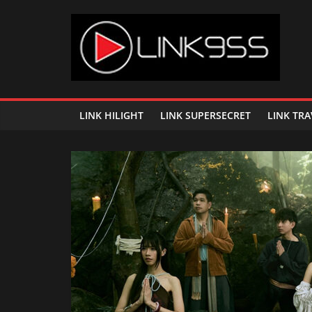
Skip
to
content
Link
95.5
LINK HILIGHT
LINK SUPERSECRET
LINK TRA
คลื่น
เพลง
ฮิต
สุด
คูล