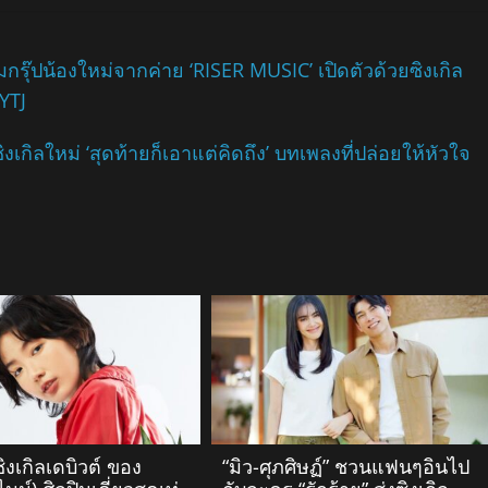
กรุ๊ปน้องใหม่จากค่าย ‘RISER MUSIC’ เปิดตัวด้วยซิงเกิล
YTJ
กิลใหม่ ‘สุดท้ายก็เอาแต่คิดถึง’ บทเพลงที่ปล่อยให้หัวใจ
ซิงเกิลเดบิวต์ ของ
“มิว-ศุภศิษฏ์” ชวนแฟนๆอินไป