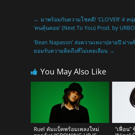
←
มาพร้อมกับความโชคดี! ‘CLO’VER’ 4 หนุ่ม
‘คนคุ้นคอย’ (Next To You) Prod. by URBO
‘Bean Napason’ ส่งความเหงาปลายปี ผ่านซิงเ
ยอมรับความคิดถึงที่ไม่เคยเลือน
→
You May Also Like
Ruel คัมแบ็คพร้อมเพลงใหม่
“เฟื่อน” 