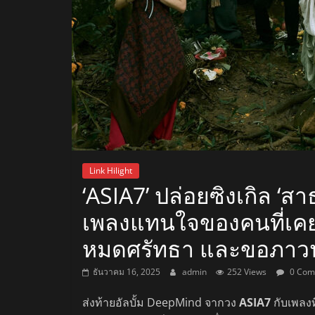
สถานี
วิทยุ
FM
ลพบุรี
สถานี
Link Hilight
วิทยุ
‘ASIA7’ ปล่อยซิงเกิล ‘สา
ลพบุรี
เพลงแทนใจของคนที่เคยเ
วิทยุ
FM
หมดศรัทธา และขอภาวนา
ลพบุรี
ธันวาคม 16, 2025
admin
252 Views
0 Com
ส่งท้ายอัลบั้ม DeepMind จากวง
ASIA7
กับเพลงท