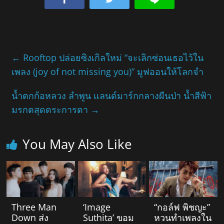
←
Rooftop ปล่อยซิงเกิลใหม่ “จะเลิกซ่อนเธอไว้ใน
เพลง (joy of not missing you)” มูฟออนให้โลกจำ
น้ำตกก้อหลวง ลำพูน แลนด์มาร์กกลางผืนป่า น้ำสีฟ้า
มรกตสุดตระการตา
→
You May Also Like
Three Man
‘Image
“กอล์ฟ พิชญะ”
Down ส่ง
Suthita’ ขอม
หวนทำเพลงใน