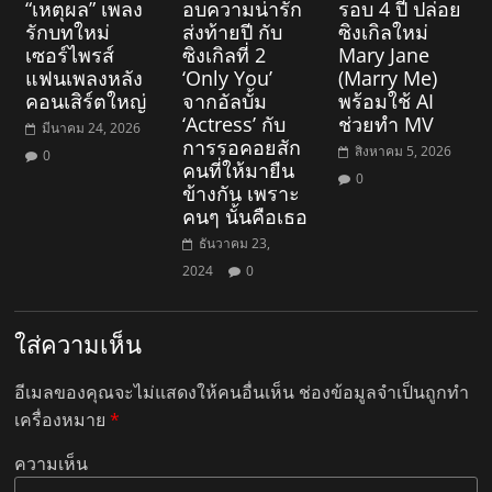
“เหตุผล” เพลง
อบความน่ารัก
รอบ 4 ปี ปล่อย
รักบทใหม่
ส่งท้ายปี กับ
ซิงเกิลใหม่
เซอร์ไพรส์
ซิงเกิลที่ 2
Mary Jane
แฟนเพลงหลัง
‘Only You’
(Marry Me)
คอนเสิร์ตใหญ่
จากอัลบั้ม
พร้อมใช้ AI
‘Actress’ กับ
ช่วยทำ MV
มีนาคม 24, 2026
การรอคอยสัก
สิงหาคม 5, 2026
0
คนที่ให้มายืน
0
ข้างกัน เพราะ
คนๆ นั้นคือเธอ
ธันวาคม 23,
2024
0
ใส่ความเห็น
อีเมลของคุณจะไม่แสดงให้คนอื่นเห็น
ช่องข้อมูลจำเป็นถูกทำ
เครื่องหมาย
*
ความเห็น