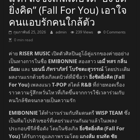
ยิ่งคิด” (Fall For You) เอาใจ
คนแอบรักคนใกล้ตัว
กุมภาพันธ์ 25, 2026
admin
239 Views
0 Comments
0 min read
ค่าย
RISER MUSIC
เปิดตัวศิลปินดูโอ้คู่แรกของค่ายอย่าง
เป็นทางการในชื่อ
EMIBONNIE
สองสาว
เอมี่ ทสร กลิ่น
เนียม
และ
บอนนี่ ภัทราภัสร์ โบรัชตะสุวรรณ์
โดยประเดิม
ผลงานแรกด้วยซิงเกิลเดบิวต์ที่มีชื่อว่า
ยิ่งชิดยิ่งคิด (Fall
For You)
เพลงแนว
T-POP
สไตล์
R&B
ที่ถ่ายทอดเรื่อง
ราวความรู้สึกหวั่นไหวที่เกิดขึ้นจากการใช้เวลาร่วมกับ
คนใกล้ชิดจนกลายเป็นความรัก
EMIBONNIE
ได้ทำงานร่วมกับทีมดนตรี
WISP TEAM
ซึ่ง
เป็นทีมโปรดิวเซอร์ที่เคยร่วมงานกันมาแล้วในเพลง
ประกอบซีรีส์ชื่อดัง โดยในซิงเกิล
ยิ่งชิดยิ่งคิด (Fall For
You)
ได้รับการดูแลภาพรวมโดย
แกงส้ม ธนทัต ชัย