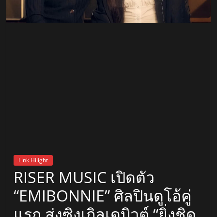
สถานี
วิทยุ
FM
ลพบุรี
สถานี
วิทยุ
ลพบุรี
วิทยุ
FM
Link Hilight
ลพบุรี
RISER MUSIC เปิดตัว
“EMIBONNIE” ศิลปินดูโอ้คู่
แรก ส่งซิงเกิลเดบิวต์ “ยิ่งชิด