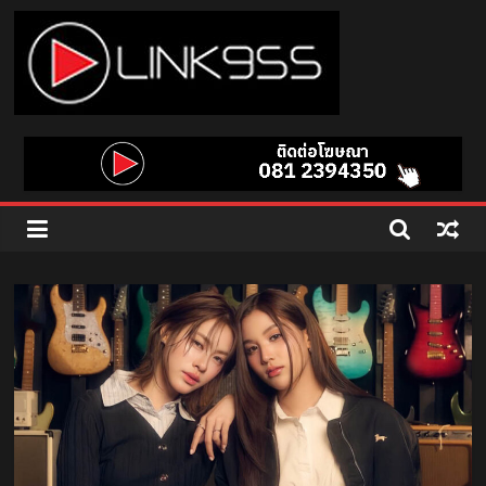
Skip
to
content
Link
95.5
คลื่น
เพลง
ฮิต
สุด
คูล