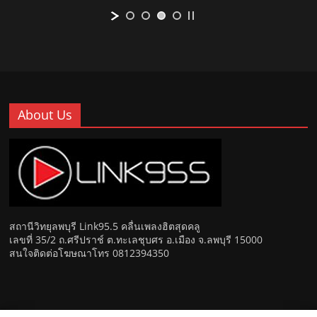
About Us
สถานีวิทยุลพบุรี Link95.5 คลื่นเพลงฮิตสุดคลู
เลขที่ 35/2 ถ.ศรีปราช์ ต.ทะเลชุบศร อ.เมือง จ.ลพบุรี 15000
สนใจติดต่อโฆษณาโทร 0812394350