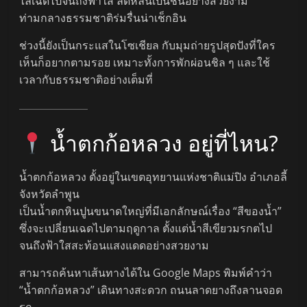
ไล่เฉดไปจนถึงฟ้าใส ลดหลั่นเป็นชั้นอย่างสวยงาม
ท่ามกลางธรรมชาติร่มรื่นน่าเช็กอิน
ช่วงนี้ยังเป็นกระแสในโซเชียล กับมุมถ่ายรูปสุดปังที่ใคร
เห็นก็อยากตามรอย เหมาะทั้งการพักผ่อนชิล ๆ และใช้
เวลากับธรรมชาติอย่างเต็มที่
น้ำตกก้อหลวง อยู่ที่ไหน?
น้ำตกก้อหลวง ตั้งอยู่ในเขตอุทยานแห่งชาติแม่ปิง อำเภอลี้
จังหวัดลำพูน
เป็นน้ำตกหินปูนขนาดใหญ่ที่มีเอกลักษณ์เรื่อง “สีของน้ำ”
ซึ่งจะเปลี่ยนเฉดไปตามฤดูกาล ตั้งแต่น้ำสีเขียวมรกตไป
จนถึงฟ้าใสสะท้อนแสงแดดอย่างสวยงาม
สามารถค้นหาเส้นทางได้ใน Google Maps พิมพ์คำว่า
“น้ำตกก้อหลวง” เดินทางสะดวก ถนนลาดยางถึงลานจอด