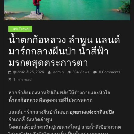
Link Travel
น้ำตกก้อหลวง ลำพูน แลนด์
มาร์กกลางผืนป่า น้ำสีฟ้า
มรกตสุดตระการตา
กุมภาพันธ์ 25, 2026
admin
304 Views
0 Comments
1 min read
หากกำลังมองหาทริปเติมพลังให้ร่างกายและหัวใจ
น้ำตกก้อหลวง
คือจุดหมายที่ไม่ควรพลาด
แลนด์มาร์กกลางผืนป่าในเขต
อุทยานแห่งชาติแม่ปิง
อำเภอลี้ จังหวัดลำพูน
โดดเด่นด้วยน้ำตกหินปูนขนาดใหญ่ สายน้ำสีเขียวมรกต