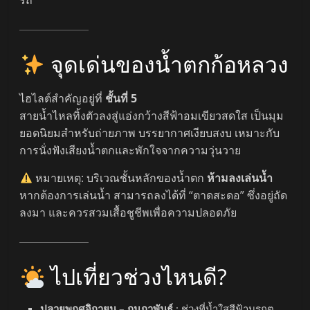
รถ
จุดเด่นของน้ำตกก้อหลวง
ไฮไลต์สำคัญอยู่ที่
ชั้นที่ 5
สายน้ำไหลทิ้งตัวลงสู่แอ่งกว้างสีฟ้าอมเขียวสดใส เป็นมุม
ยอดนิยมสำหรับถ่ายภาพ บรรยากาศเงียบสงบ เหมาะกับ
การนั่งฟังเสียงน้ำตกและพักใจจากความวุ่นวาย
หมายเหตุ: บริเวณชั้นหลักของน้ำตก
ห้ามลงเล่นน้ำ
หากต้องการเล่นน้ำ สามารถลงได้ที่ “ตาดสะดอ” ซึ่งอยู่ถัด
ลงมา และควรสวมเสื้อชูชีพเพื่อความปลอดภัย
ไปเที่ยวช่วงไหนดี?
ปลายพฤศจิกายน – กุมภาพันธ์
: ช่วงที่น้ำใสสีฟ้ามรกต