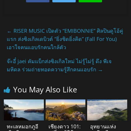
←
RISER MUSIC เปิดตัว “EMIBONNIE” ศิลปินดูโอ้คู่
แรก ส่งซิงเกิลเดบิวต์ “ยิ่งชิดยิ่งคิด” (Fall For You)
เอาใจคนแอบรักคนใกล้ตัว
จ๊ะอี๋ jaei คัมแบ็กส่งซิงเกิลใหม่ ไม่รู้ไม่รู้ ดึง พีเจ
มหิดล ร่วมถ่ายทอดความรู้สึกคนแอบรัก
→
You May Also Like
ทะเลหมอกภูอี
เชียงดาว 101:
อุทยานแห่ง