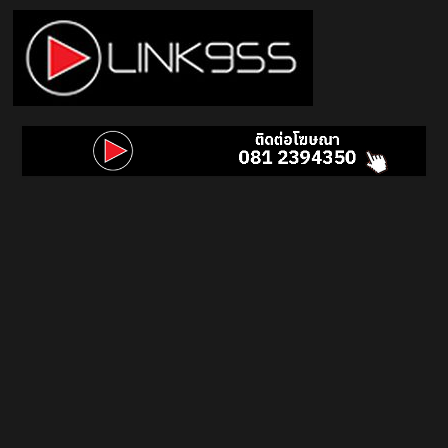
Skip
to
content
Link
95.5
คลื่น
เพลง
ฮิต
สุด
คูล