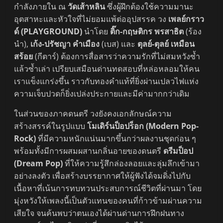
กำลังภายใน ณ
วัดเส้าหลิน
ซึ่งผู้ฝึกต้องใช้ความมานะ
อุตสาหะและหัวใจที่ไม่ยอมแพ้ต่ออุปสรรค วง
เพลย์กราว
ด์ (PLAYGROUND)
นำโดย
ติ๊ก-กฤษติกร พรสาธิต
(ร้อง
นำ),
เก้ง-ปรัชญา คำเมือง
(เบส) และ
ตุลย์-ตุลย์ เหมือน
สร้อย
(กีตาร์) ต้องการสื่อสารว่าความรักที่ไม่สมหวังซ้ำ
แล้วซ้ำเล่า เปรียบเสมือนด่านทดสอบที่หล่อหลอมให้คน
เราแข็งแกร่งขึ้น ราวกับทองคำแท้ที่ยิ่งผ่านเปลวไฟแห่ง
ความเจ็บปวดก็ยิ่งเปล่งประกายและมีค่ามากกว่าเดิม
ในส่วนของภาคดนตรี วงยังคงเอกลักษณ์ความ
สร้างสรรค์ในรูปแบบ
โมเดิร์นป็อปร็อก (Modern Pop-
Rock)
ที่มีความหนักแน่นมากขึ้นกว่าผลงานชุดก่อน ๆ
พร้อมทั้งมีการผสมผสานกลิ่นอายของดนตรี
ดรีมป็อป
(Dream Pop)
ที่ให้ความรู้สึกล่องลอยและลุ่มลึกเข้ามา
อย่างลงตัว เพื่อสร้างบรรยากาศให้ผู้ฟังได้จมดิ่งไปกับ
เนื้อหาที่เน้นการทบทวนประสบการณ์ชีวิตที่ผ่านมา โดย
มุ่งหวังให้เพลงนี้เป็นตัวแทนของคนที่ก้าวข้ามผ่านความ
เสียใจ จนค้นพบว่าตนเองได้ผ่านด่านการฝึกฝนทาง