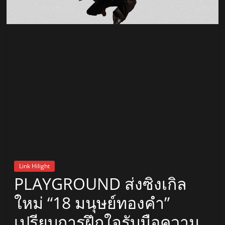
สถานี
วิทยุ
FM
ลพบุรี
สถานี
วิทยุ
ลพบุรี
วิทยุ
FM
Link Hilight
ลพบุรี
PLAYGROUND ส่งซิงเกิล
ใหม่ “18 มนุษย์ทองคำ”
เปรียบการฝึกใจรับมือความ