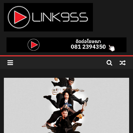
Skip
to
content
Link
95.5
คลื่น
เพลง
ฮิต
สุด
คูล