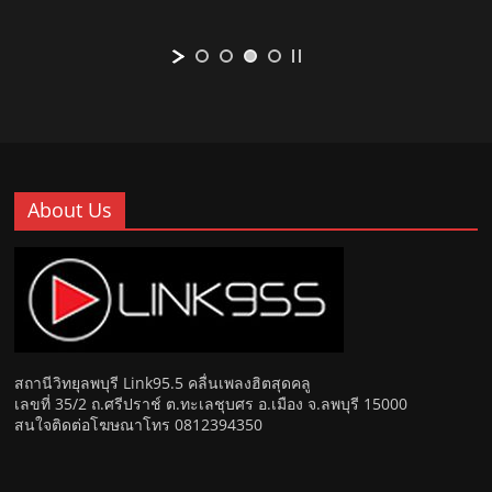
About Us
สถานีวิทยุลพบุรี Link95.5 คลื่นเพลงฮิตสุดคลู
เลขที่ 35/2 ถ.ศรีปราช์ ต.ทะเลชุบศร อ.เมือง จ.ลพบุรี 15000
สนใจติดต่อโฆษณาโทร 0812394350