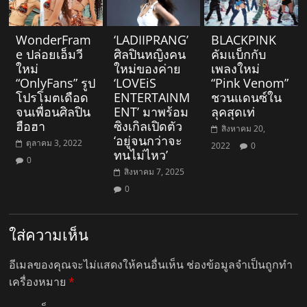
WonderFram
‘LADIIPRANG’
BLACKPINK
e ปล่อยเอ็มวี
ศิลปินหญิงคน
คัมแบ็กกับ
ใหม่
ใหม่ของค่าย
เพลงใหม่
“OnlyFans” รูป
‘LOVEiS
“Pink Venom”
โปรโมตเดือด
ENTERTAINM
ชวนแดนซ์ใน
จนเพื่อนศิลปิน
ENT’ มาพร้อม
ลุคสุดเท่
ฮือฮา
ซิงเกิลเปิดตัว
สิงหาคม 20,
‘อยู่จนกว่าจะ
ตุลาคม 3, 2022
2022
0
ทนไม่ไหว’
0
สิงหาคม 7, 2025
0
ใส่ความเห็น
อีเมลของคุณจะไม่แสดงให้คนอื่นเห็น
ช่องข้อมูลจำเป็นถูกทำ
เครื่องหมาย
*