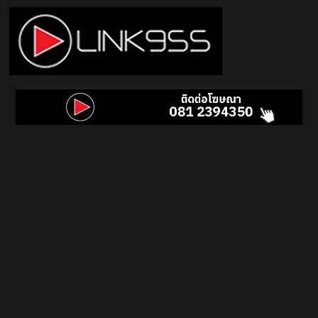
Skip
to
content
Link
95.5
คลื่น
เพลง
ฮิต
สุด
คูล