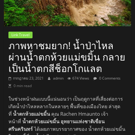
Link Travel
ภาพหาชมยาก! น้ำป่าไหล
ผ่านน้ำตกห้วยแม่ขมิ้น กลาย
เป็นน้ำตกสีช็อกโกแลต
กรกฎาคม 23, 2021
admin
674 Views
0 Comments
0 min read
ในช่วงหน้าฝนแบบนี้แน่นอนว่า เป็นฤดูกาลที่เสี่ยงต่อการ
เกิดน้ำป่าไหลหลากในหลายๆ พื้นที่ของเมืองไทย ล่าสุด
ที่
น้ำตกห้วยแม่ขมิ้น
คุณ Rachen Hmaunto เจ้า
หน้าที่
น้ำตกห้วยแม่ขมิ้น อุทยานแห่งชาติเขื่อน
ศรีนครินทร์
ได้เผยภาพบรรยากาศของ น้ำตกห้วยแม่ขมิ้น