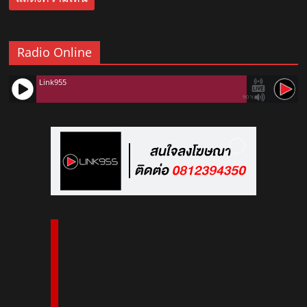
Radio Online
Link955
90%