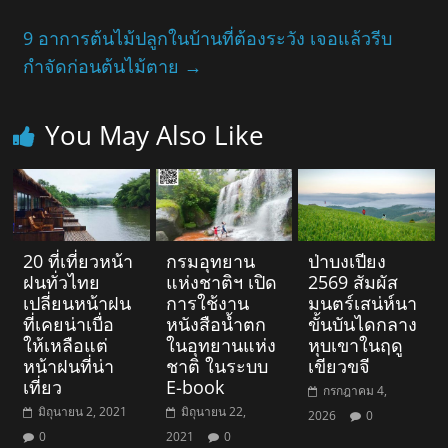
9 อาการต้นไม้ปลูกในบ้านที่ต้องระวัง เจอแล้วรีบ
กำจัดก่อนต้นไม้ตาย
→
You May Also Like
20 ที่เที่ยวหน้า
กรมอุทยาน
ป่าบงเปียง
ฝนทั่วไทย
แห่งชาติฯ เปิด
2569 สัมผัส
เปลี่ยนหน้าฝน
การใช้งาน
มนตร์เสน่ห์นา
ที่เคยน่าเบื่อ
หนังสือน้ำตก
ขั้นบันไดกลาง
ให้เหลือแต่
ในอุทยานแห่ง
หุบเขาในฤดู
หน้าฝนที่น่า
ชาติ ในระบบ
เขียวขจี
เที่ยว
E-book
กรกฎาคม 4,
มิถุนายน 2, 2021
มิถุนายน 22,
2026
0
0
2021
0