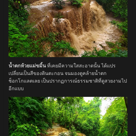
น้ำตกห้วยแม่ขมิ้น
ที่เคยมีความใสสะอาดนั้น ได้แปร
เปลี่ยนเป็นสีของดินตะกอน จนมองดูคล้ายน้ำตก
ช็อกโกแลตเลย เป็นปรากฏการณ์ธรรมชาติที่ดูสวยงามไป
อีกแบบ