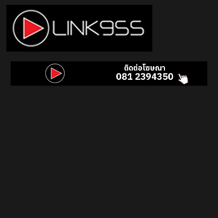
Skip
to
content
Link
95.5
คลื่น
เพลง
ฮิต
สุด
คูล