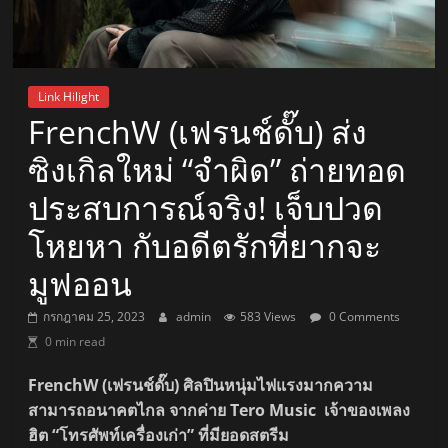
Link Hilight
FrenchW (เฟรนช์ดั๊บ) ส่ง
ซิงเกิลใหม่ “จำผิด” ถ่ายทอด
ประสบการณ์จริง! เจ็บปวด
โหยหา กับอดีตรักที่ยากจะ
มูฟออน
กรกฎาคม 25, 2023
admin
583 Views
0 Comments
0 min read
FrenchW (เฟรนช์ดั๊บ) ศิลปินหนุ่มไฟแรงมากความ
สามารถอนาคตไกล จากค่าย Tero Music เจ้าของเพลง
ฮิต “โทรศัพท์เครื่องเก่า” ที่มียอดสตรีม