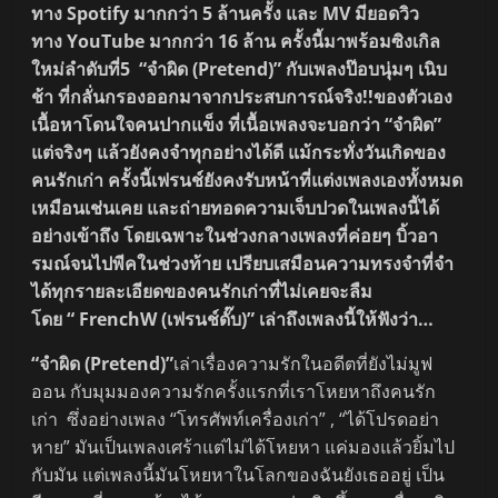
ทาง Spotify มากกว่า 5 ล้านครั้ง และ MV มียอดวิว
ทาง YouTube มากกว่า 16 ล้าน ครั้งนี้มาพร้อมซิงเกิล
ใหม่ลำดับที่5 “จำผิด (Pretend)” กับเพลงป๊อบนุ่มๆ เนิบ
ช้า ที่กลั่นกรองออกมาจากประสบการณ์จริง!!ของตัวเอง
เนื้อหาโดนใจคนปากแข็ง ที่เนื้อเพลงจะบอกว่า “จำผิด”
แต่จริงๆ แล้วยังคงจำทุกอย่างได้ดี แม้กระทั่งวันเกิดของ
คนรักเก่า ครั้งนี้เฟรนช์ยังคงรับหน้าที่แต่งเพลงเองทั้งหมด
เหมือนเช่นเคย และถ่ายทอดความเจ็บปวดในเพลงนี้ได้
อย่างเข้าถึง โดยเฉพาะในช่วงกลางเพลงที่ค่อยๆ บิ้วอา
รมณ์จนไปพีคในช่วงท้าย เปรียบเสมือนความทรงจำที่จำ
ได้ทุกรายละเอียดของคนรักเก่าที่ไม่เคยจะลืม
โดย “ FrenchW (เฟรนช์ดั๊บ)” เล่าถึงเพลงนี้ให้ฟังว่า…
“จำผิด (Pretend)”
เล่าเรื่องความรักในอดีตที่ยังไม่มูฟ
ออน กับมุมมองความรักครั้งแรกที่เราโหยหาถึงคนรัก
เก่า ซึ่งอย่างเพลง “โทรศัพท์เครื่องเก่า” , “ได้โปรดอย่า
หาย” มันเป็นเพลงเศร้าแต่ไม่ได้โหยหา แค่มองแล้วยิ้มไป
กับมัน แต่เพลงนี้มันโหยหาในโลกของฉันยังเธออยู่ เป็น