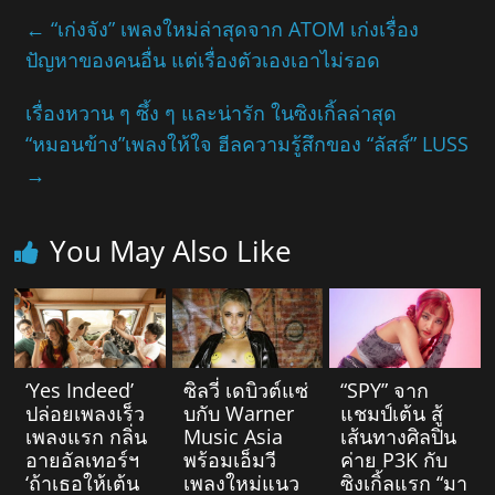
←
“เก่งจัง” เพลงใหม่ล่าสุดจาก ATOM เก่งเรื่อง
ปัญหาของคนอื่น แต่เรื่องตัวเองเอาไม่รอด
เรื่องหวาน ๆ ซึ้ง ๆ และน่ารัก ในซิงเกิ้ลล่าสุด
“หมอนข้าง”เพลงให้ใจ ฮีลความรู้สึกของ “ลัสส์” LUSS
→
You May Also Like
‘Yes Indeed’
ซิลวี่ เดบิวต์แซ่
“SPY” จาก
ปล่อยเพลงเร็ว
บกับ Warner
แชมป์เต้น​ สู้
เพลงแรก กลิ่น
Music Asia
เส้นทางศิลปิน
อายอัลเทอร์ฯ
พร้อมเอ็มวี
ค่าย​ P3K กับ
‘ถ้าเธอให้เต้น
เพลงใหม่แนว
ซิงเกิ้ลแรก​ “มา