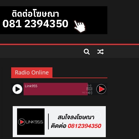
Radio Online
Link955
90%