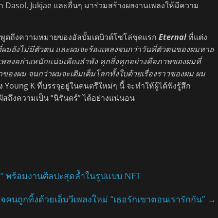
on Dasol, Jukjae และอื่นๆ มาร่วมสร้างผลงานเพลงให้มีความ
ด้พูดถึงความหมายของอัลบั้มเดบิวต์โซโล่ชุดแรก
Eternal
ที่แต่ง
ันที่ผมยังไม่มีตัวตน และผมจะร้องเพลงจนกว่าวันที่ตัวตนของผมหาย
องเพลงอย่างหนักแน่นเพียงลำพัง ทุกสิ่งทุกอย่างคือภาพของผมที่
วลาของผม จนกว่าผมจะเติมเต็มโลกทั้งใบด้วยเรื่องราวของผม ผม
ung K ที่บรรจุอยู่ในดนตรีใหม่ๆ นี้ จะทำให้ผู้ได้ฟังรู้สึก
สถึงความเป็น “นิรันดร์” ได้อย่างแน่นอน
” พร้อมงานศิลปะสุดล้ำในรูปแบบ NFT
นถูกทิ้งด้วยเอ็มวีเพลงใหม่ “เธอรักเขาตอนเรารักกัน”
→