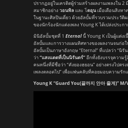
ปรากฏอยู่ในเครดิตผู้ร่วมสร้างผลงานเพลงใน 2 มิ
สมาชิกอย่าง
วอนพิล
และ โ
ดอุน
เมื่อเดือนสิงหา
ในฐานะศิลปินเดี่ยว ด้วยอัลบั้มที่รวบรวมประวัติผ
ของนักร้องนักแต่งเพลง Young K ได้เปล่งประกาย
มินิอัลบั้มชุดที่ 1
Eternal
นี้ Young K เป็นผู้แต
อัลบั้มและการวางแผนทิศทางของผลงานจนก่อให้เกิด
อัลบั้มเป็นภาษาอังกฤษ “Eternal” ที่แปลว่า “นิรั
ว่า
“แสงแดดที่เป็นนิรันดร์”
อีกทั้งยังบรรจุความรู
คนหนึ่งที่มีชื่อว่า “คังยองฮยอน” อย่างตรงไปตรง
เพลงตลอดไป” เพื่อแฟนคลับที่คอยมอบความรักและ
Young K “Guard You(끝까지 안아 줄게)” M/