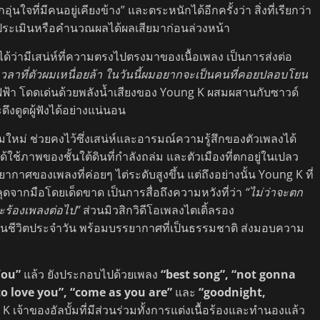
กอุ่นใจที่มีคนอยู่เคียงข้าง” และตระหนักได้อีกครั้งว่า สิ่งที่เรียกว่า
การประเมินหรือคำนวณผลได้ผลเสียมาก่อนล่วงหน้า
กได้ว่ามีเสน่ห์ที่ความตรงไปตรงมาของเนื้อเพลง เป็นการส่งต่อ
วลาที่ตัวผมเหนื่อยล้า ในวันนี้ผมอยากจะเป็นคนที่คอยปลอบโยน
์ไฟฟ้า โดดเด่นด้วยพลังน้ำเสียงของ Young K ผสมผสานกับซาวด์
ดึงดูดผู้ฟังได้อย่างแน่นอน
ั้มใหม่ ช่วยคงไว้ซึ่งเสน่ห์และอารมณ์ความรู้สึกของตัวเพลงได้
ด้ใช้ภาพของชั้นใต้ดินที่กำลังถล่ม และตัวเมืองที่ตกอยู่ในเปลว
ากาศของเพลงที่ค่อยๆ ไต่ระดับสูงขึ้น แต่ถึงอย่างนั้น Young K ที่
จากมือโดยเด็ดขาด เป็นการสื่อถึงความหวังที่ว่า
“ไม่ว่าจะตก
ร้องเพลงต่อไป”
ส่วนมิวสิกวิดีโอเพลงไตเติ้ลรอง
นชีวิตประจำวัน พร้อมบรรยากาศที่เป็นธรรมชาติ ส่งมอบความ
You”
แล้ว ยังประกอบไปด้วยเพลง
“best song”, “not gonna
to love you”, “come as you are”
และ
“goodnight,
 เจ้าของอัลบั้มที่มีส่วนร่วมทั้งการแต่งเนื้อร้องและทำนองแล้ว