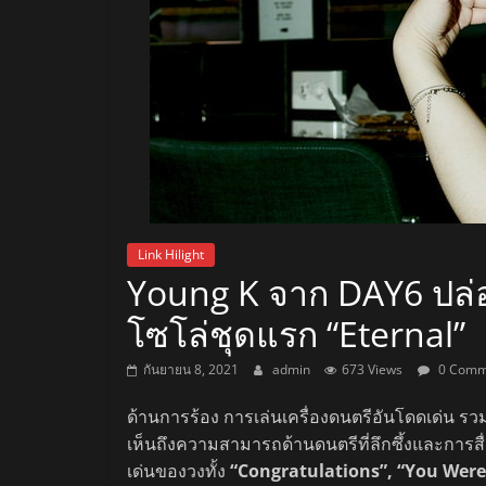
สถานี
วิทยุ
FM
ลพบุรี
สถานี
Link Hilight
Young K จาก DAY6 ปล่อ
วิทยุ
ลพบุรี
โซโล่ชุดแรก “Eternal”
วิทยุ
FM
กันยายน 8, 2021
admin
673 Views
0 Comm
ลพบุรี
ด้านการร้อง การเล่นเครื่องดนตรีอันโดดเด่น รวมถ
เห็นถึงความสามารถด้านดนตรีที่ลึกซึ้งและการส
เด่นของวงทั้ง
“Congratulations”, “You Were 