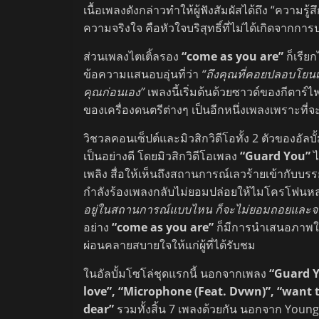
เนื้อเพลงดังกล่าวทำให้ผู้ฟังสัมผัสได้ถึง “ความรู้สึ
ความจริงใจ คือหัวใจบริสุทธิ์ที่ไม่ได้เกิดจาก
ส่วนเพลงไตเติ้ลรอง
“come as you are”
ก็เรีย
ข้อความแสนอบอุ่นที่ว่า
“ถึงคุณที่คอยปลอบโยนเ
คุณก่อนเอง”
เพลงนี้เริ่มต้นด้วยซาวด์ของกีตาร
ของเครื่องดนตรีต่างๆ เป็นอีกหนึ่งเพลงเพราะที่จะ
วิชวลคอนเซ็ปต์และมิวสิกวิดีโอทั้ง 2 ตัวของอัลบ
เป็นอย่างดี โดยมิวสิกวิดีโอเพลง
“Guard You”
ไ
เพลิง สื่อให้เห็นถึงสถานการณ์เลวร้ายเข้ากับบรรย
กำลังร้องเพลงกลับไม่ยอมปล่อยให้ไมโครโฟนหลุด
อยู่ในสถานการณ์แบบไหน ก็จะไม่ยอมถอยและจะ
อย่าง
“come as you are”
ก็มีการนำเสนอภาพใ
ผ่อนคลายสบายใจให้แก่ผู้ที่ได้รับชม
ในอัลบั้มโซโล่ชุดแรกนี้ นอกจากเพลง
“Guard 
love”, “Microphone (Feat. Dvwn)”, “want 
dear”
รวมทั้งสิ้น 7 เพลงด้วยกัน นอกจาก Young K