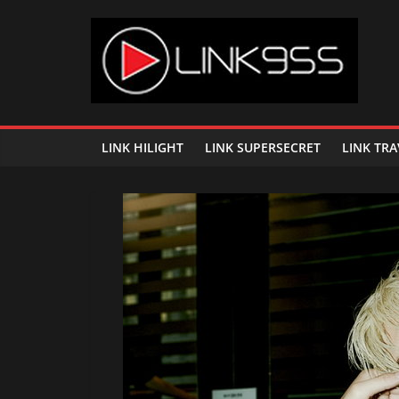
Skip
to
content
Link
95.5
LINK HILIGHT
LINK SUPERSECRET
LINK TRA
คลื่น
เพลง
ฮิต
สุด
คูล