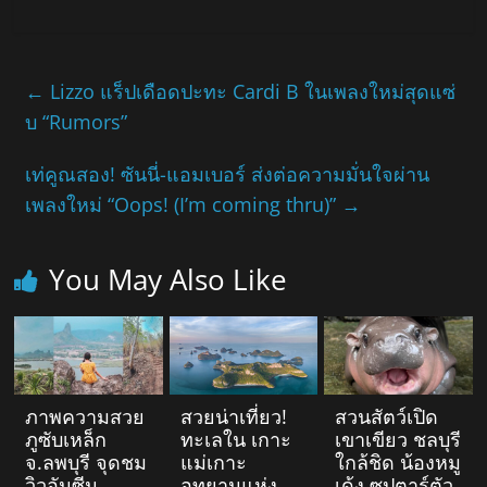
←
Lizzo แร็ปเดือดปะทะ Cardi B ในเพลงใหม่สุดแซ่
บ “Rumors”
เท่คูณสอง! ซันนี่-แอมเบอร์ ส่งต่อความมั่นใจผ่าน
เพลงใหม่ “Oops! (I’m coming thru)​”
→
You May Also Like
ภาพความสวย
สวยน่าเที่ยว!
สวนสัตว์เปิด
ภูซับเหล็ก
ทะเลใน เกาะ
เขาเขียว ชลบุรี
จ.ลพบุรี จุดชม
แม่เกาะ
ใกล้ชิด น้องหมู
วิวอันซีน
อุทยานแห่ง
เด้ง ซุปตาร์ตัว