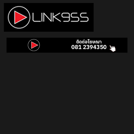
Skip
to
content
Link
95.5
คลื่น
เพลง
ฮิต
สุด
คูล