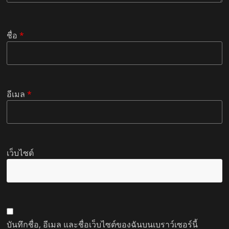
ชื่อ
*
อีเมล
*
เว็บไซต์
บันทึกชื่อ, อีเมล และชื่อเว็บไซต์ของฉันบนเบราว์เซอร์นี้