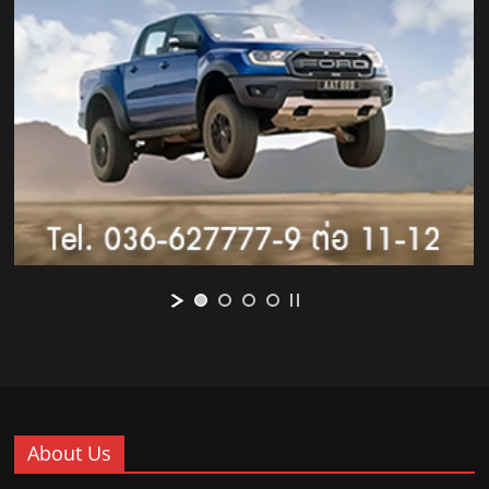
About Us