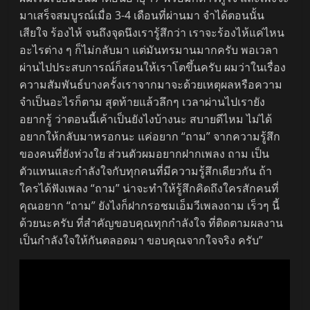
มาเสร็จสมบูรณ์เมื่อ 3-4 เดือนที่ผ่านมา จำได้ตอนนั้น
เสียใจ ร้องไห้ จนถึงจุดนึงเรารู้สึกว่า เราจะร้องไห้แค่ไหน
อะไรต่าง ๆ ก็ไม่กลับมา แต่มันทรมานมากครับ พอเวลา
ผ่านไปประสบการณ์ก็สอนให้เราโตขึ้นครับ ผมว่าในเรื่อง
ความสัมพันธ์บางครั้งเราจากมาจะด้วยเหตุผลหรือความ
จำเป็นอะไรก็ตาม สุดท้ายแล้วลึกๆ เวลาผ่านไปเรายัง
อยากรู้ ว่าตอนนี้เค้าเป็นยังไงบ้างนะ สบายดีไหม ไม่ได้
อยากให้กลับมาหรอกนะ แค่อยาก “ถาม” จากความรู้สึก
ของคนที่ยังห่วงใย ส่วนตัวผมอยากฝากเพลง ถาม เป็น
ตัวแทนและกำลังใจกับทุกคนที่มีความรู้สึกเดียวกัน ถ้า
ใครได้ฟังเพลง “ถาม” น่าจะทำให้รู้สึกคิดถึงใครสักคนที่
คุณอยาก “ถาม” ยังไงก็ฝากรอชมเอ็มวีเพลงถาม เร็วๆ นี้
ด้วยนะครับ ที่สำคัญขอบคุณทุกกำลังใจ ที่ติดตามผลงาน
เป็นกำลังใจให้กันตลอดมา ขอบคุณจากใจจริง ครับ”