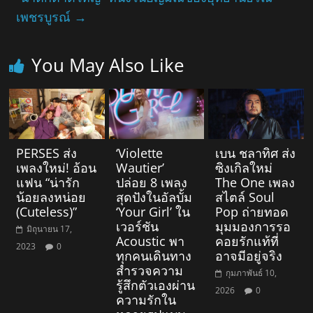
เพชรบูรณ์
→
You May Also Like
PERSES ส่ง
‘Violette
เบน ชลาทิศ ส่ง
เพลงใหม่! อ้อน
Wautier’
ซิงเกิลใหม่
แฟน “น่ารัก
ปล่อย 8 เพลง
The One เพลง
น้อยลงหน่อย
สุดปังในอัลบั้ม
สไตล์ Soul
(Cuteless)”
‘Your Girl’ ใน
Pop ถ่ายทอด
เวอร์ชัน
มุมมองการรอ
มิถุนายน 17,
Acoustic พา
คอยรักแท้ที่
2023
0
ทุกคนเดินทาง
อาจมีอยู่จริง
สำรวจความ
กุมภาพันธ์ 10,
รู้สึกตัวเองผ่าน
2026
0
ความรักใน