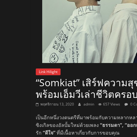
สถานี
วิทยุ
FM
ลพบุรี
สถานี
Link Hilight
“Somkiat” เสิร์ฟความสุข
วิทยุ
ลพบุรี
พร้อมเอ็มวีเล่าชีวิตครอบ
วิทยุ
FM
พฤศจิกายน 13, 2020
admin
657 Views
0 C
ลพบุรี
เป็นอีกหนึ่งวงดนตรีที่มาพร้อมกับความหลากหล
ซิงเกิลของอัลบั้มใหม่ด้วยเพลง
“ธรรมดา”, “ออกเ
รัก
“ดีใจ”
ที่มีเนื้อหาเกี่ยวกับการขอบคุณ