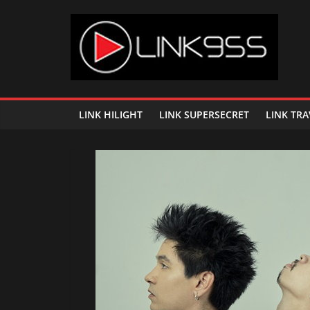
Skip
to
content
Link
95.5
LINK HILIGHT
LINK SUPERSECRET
LINK TRA
คลื่น
เพลง
ฮิต
สุด
คูล