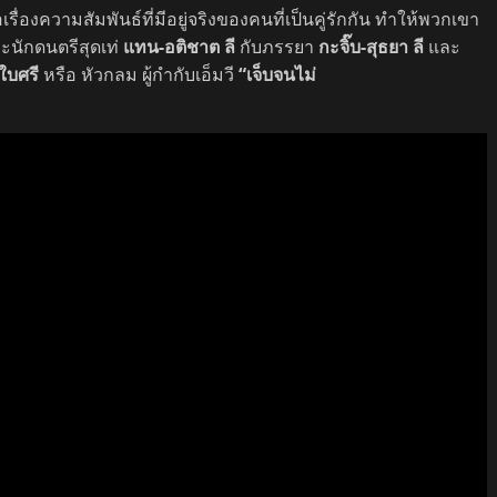
่องความสัมพันธ์ที่มีอยู่จริงของคนที่เป็นคู่รักกัน ทำให้พวกเขา
ะนักดนตรีสุดเท่
แทน-อติชาต ลี
กับภรรยา
กะจิ๊บ-สุธยา ลี
และ
 ใบศรี
หรือ หัวกลม ผู้กำกับเอ็มวี
“เจ็บจนไม่