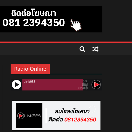
Radio Online
Link955
90%