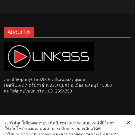
About Us
สถานีวิทยุลพบุรี Link95.5 คลื่นเพลงฮิตสุดคลู
เลขที่ 35/2 ถ.ศรีปราช์ ต.ทะเลชุบศร อ.เมือง จ.ลพบุรี 15000
สนใจติดต่อโฆษณาโทร 0812394350
เราใช้คุกกี้เพื่อพัฒนาประสิทธิภาพ และประสบการณ์ที่ดีในการ
Copyright © 2026
Link 95.5 คลื่นเพลงฮิตสุดคูล สถานีวิทยุ FM
ใช้เว็บไซต์ของคุณ คุณสามารถศึกษารายละเอียดได้ที่
ลพบุรี
. All rights reserved.
นโยบายความเป็นส่วนตัว
และสามารถจัดการความเป็นส่วนตัว