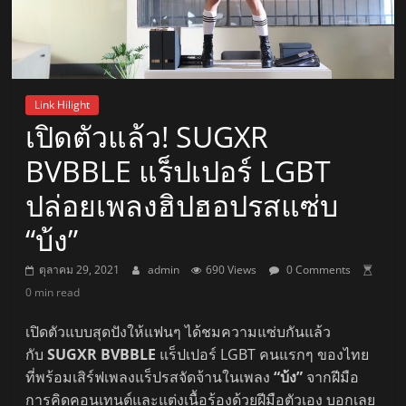
Link Hilight
เปิดตัวแล้ว! SUGXR
BVBBLE แร็ปเปอร์ LGBT
ปล่อยเพลงฮิปฮอปรสแซ่บ
“บ้ง”
ตุลาคม 29, 2021
admin
690 Views
0 Comments
0 min read
เปิดตัวแบบสุดปังให้แฟนๆ ได้ชมความแซ่บกันแล้ว
กับ
SUGXR BVBBLE
แร็ปเปอร์ LGBT คนแรกๆ ของไทย
ที่พร้อมเสิร์ฟเพลงแร็ปรสจัดจ้านในเพลง
“บ้ง”
จากฝีมือ
การคิดคอนเทนต์และแต่งเนื้อร้องด้วยฝีมือตัวเอง บอกเลย