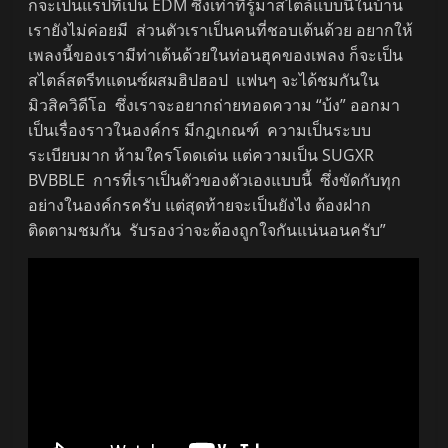
ก็จะเป็นแร็ปที่เป็น EDM ซึ่งเท่าที่รู้มาสไตล์แบบนี้ในบ้าน
เรายังไม่ค่อยมี ส่วนตัวเราเป็นคนที่ชอบเต้นด้วย อยากให้
เพลงนี้ของเรามีท่าเต้นด้วยในท่อนฮุคของเพลง ก็จะเป็น
สไตล์สตรีทแดนซ์ผสมฮิปฮอป แฟนๆ จะได้ชมกันใน
มิวสิควิดีโอ ซึ่งเราจะอยากถ่ายทอดความ “บ้ง” ออกมา
เป็นเรื่องราวในองค์กร มีกฎเกณฑ์ ความเป็นระบบ
ระเบียบมาก ห้ามใครโดดเด่น แต่ความเป็น SUGXR
BVBBLE การที่เราเป็นตัวของตัวเองแบบนี้ ซึ่งขัดกับทุก
อย่างในองค์กรครับ แต่สุดท้ายจะเป็นยังไง ต้องฝาก
ติดตามชมกัน รับรองว่าจะต้องถูกใจกันแน่นอนครับ”