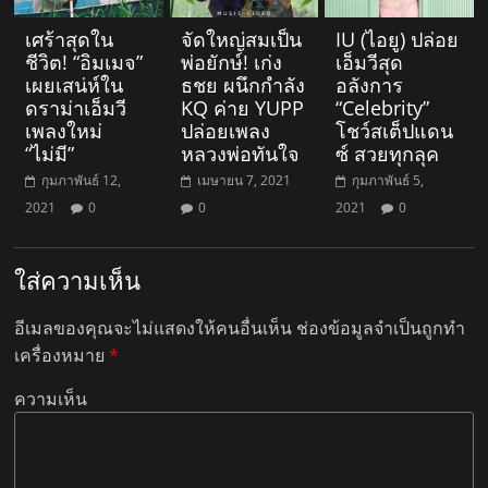
เศร้าสุดใน
จัดใหญ่สมเป็น
IU (ไอยู) ปล่อย
ชีวิต! “อิมเมจ”
พ่อยักษ์! เก่ง
เอ็มวีสุด
เผยเสน่ห์ใน
ธชย ผนึกกำลัง
อลังการ
ดราม่าเอ็มวี
KQ ค่าย YUPP
“Celebrity”
เพลงใหม่
ปล่อยเพลง
โชว์สเต็ปแดน
“ไม่มี”
หลวงพ่อทันใจ
ซ์ สวยทุกลุค
กุมภาพันธ์ 12,
เมษายน 7, 2021
กุมภาพันธ์ 5,
2021
0
0
2021
0
ใส่ความเห็น
อีเมลของคุณจะไม่แสดงให้คนอื่นเห็น
ช่องข้อมูลจำเป็นถูกทำ
เครื่องหมาย
*
ความเห็น