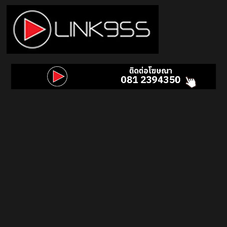
Skip
to
content
Link
95.5
คลื่น
เพลง
ฮิต
สุด
คูล