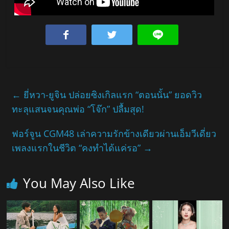
←
ยี่หวา-ยูจิน ปล่อยซิงเกิลแรก “ตอนนั้น” ยอดวิว
ทะลุแสนจนคุณพ่อ “โจ๊ก” ปลื้มสุด!
ฟอร์จูน CGM48 เล่าความรักข้างเดียวผ่านเอ็มวีเดี่ยว
เพลงแรกในชีวิต “คงทำได้แค่รอ”
→
You May Also Like