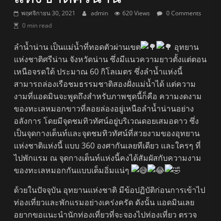
พฤศจิกายน 30, 2021
admin
620 Views
0 Comments
0 min read
ลำน้ำน่าน เป็นแม่น้ำที่ทอดตัวผ่านเขต
อุทยาน
แห่งชาติศรีน่าน จังหวัดน่าน ซึ่งมีแนวความยาวตั้งแต่ตอน
เหนือจรดใต้ ประมาณ 60 กิโลเมตร ซึ่งลำน้ำแห่งนี้
สามารถล่องเรือชมธรรมชาติสองฝั่งแม่น้ำได้ แต่ความ
งามที่แอดมินจะพูดถึงสำหรับภาพชุดนี้ก็คือ ความงดงาม
ของทะเลหมอกขาวที่ลอยล่องอยู่เหนือลำน้ำน่านอย่าง
อลังการ โดยมีจุดชมทิวทัศน์อยู่บริเวณดอยเสมอดาว ซึ่ง
เป็นจุดกางเต็นท์และจุดชมทิวทัศน์ที่สวยงามของอุทยาน
แห่งชาติแห่งนี้ แบบ 360 องศากันเลยทีเดียว และใครๆ ที่
ไปพักแรม ณ จุดกางเต็นท์แห่งนี้คงได้สัมผัสกับความงาม
ของทะเลหมอกกันแบบเต็มอิ่มแน่ๆ
ด้วยในปัจจุบัน อุทยานแห่งชาติ มีข้อปฏิบัติก่อนการเข้าไป
ท่องเที่ยวและพักแรมอย่างเคร่งครัด ดังนั้น แอดมินเลย
อยากขอแนะนำนักท่องเที่ยวที่จะจองไปท่องเที่ยว ตรวจ