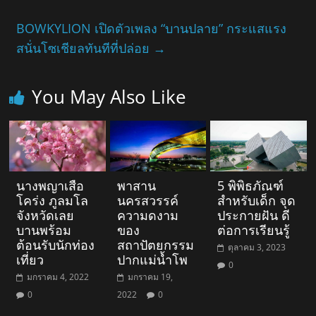
BOWKYLION เปิดตัวเพลง “บานปลาย” กระแสแรง
สนั่นโซเชียลทันทีที่ปล่อย
→
You May Also Like
นางพญาเสือ
พาสาน
5 พิพิธภัณฑ์
โคร่ง ภูลมโล
นครสวรรค์
สำหรับเด็ก จุด
จังหวัดเลย
ความดงาม
ประกายฝัน ดี
บานพร้อม
ของ
ต่อการเรียนรู้
ต้อนรับนักท่อง
สถาปัตยกรรม
ตุลาคม 3, 2023
เที่ยว
ปากแม่น้ำโพ
0
มกราคม 4, 2022
มกราคม 19,
0
2022
0