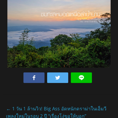
←
1 วัน 1 ล้านวิว! Big Ass อัดหนักดราม่าในเอ็มวี
เพลงใหม่ในรอบ 2 ปี “เรื่องโง่ขอให้บอก”