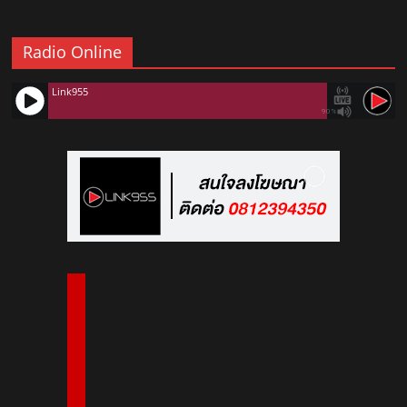
Radio Online
Link955
90%