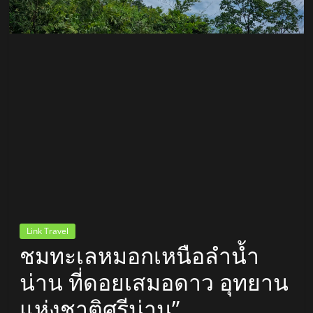
สถานี
วิทยุ
FM
ลพบุรี
สถานี
วิทยุ
ลพบุรี
วิทยุ
FM
Link Travel
ลพบุรี
ชมทะเลหมอกเหนือลำน้ำ
น่าน ที่ดอยเสมอดาว อุทยาน
แห่งชาติศรีน่าน”