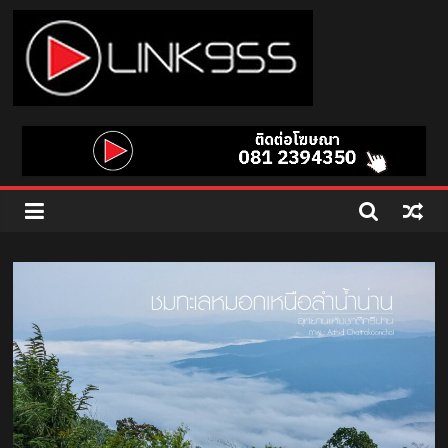
Skip
to
content
Link
95.5
คลื่น
เพลง
ฮิต
สุด
คูล