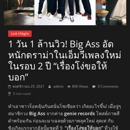
Link Hilight
1 วัน 1 ล้านวิว! Big Ass อัด
หนักดราม่าในเอ็มวีเพลงใหม่
ในรอบ 2 ปี “เรื่องโง่ขอให้
บอก”
พฤศจิกายน 29, 2021
admin
896 Views
0 Comments
0 min read
ทำเอาชาวร็อคลุ้นกันสนั่นโซเซียลว่า เกิดอะไรขึ้น! เมื่อจู่ๆ
สมาชิกวง
Big Ass
จากค่าย
genie records
โพสต์ภาพสี
ดำพร้อมกัน ก่อนจะมาเฉลยด้วยภาพลุคใหม่ สุดเท่ กับ
ซิงเกิลแรกจากอัลบั้มชุดที่ 9
“เรื่องโง่ขอให้บอก”
ที่วงใช้