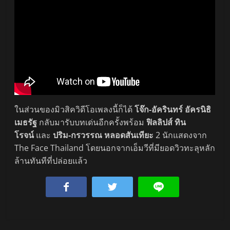
ในส่วนของมิวสิควิดีโอเพลงนี้ก็ได้
โจ๊ก-อัครินทร์ อัครนิธิ
เมธรัฐ
กลับมารับบทเด่นอีกครั้งพร้อม
ฟิลลิปส์ ทิน
โรจน์
และ
ปริม-กรวรรณ หลอดสันเทียะ
2 นักแสดงจาก
The Face Thailand โดยนอกจากเอ็มวีที่มียอดวิวทะลุหลัก
ล้านทันทีที่ปล่อยแล้ว