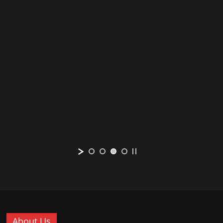
About Us