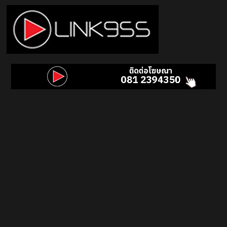
Skip
to
content
Link
95.5
คลื่น
เพลง
ฮิต
สุด
คูล