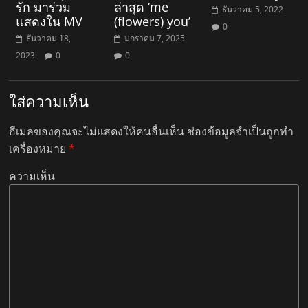
รัก มาร่วม
ล่าสุด ‘me
ธันวาคม 5, 2022
แสดงใน MV
(flowers) you’
0
ธันวาคม 18,
มกราคม 7, 2025
2023
0
0
ใส่ความเห็น
อีเมลของคุณจะไม่แสดงให้คนอื่นเห็น
ช่องข้อมูลจำเป็นถูกทำ
เครื่องหมาย
*
ความเห็น