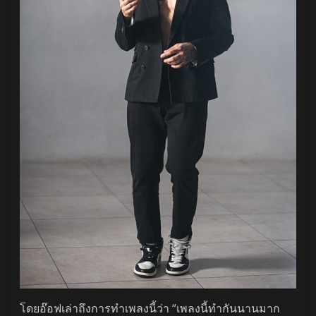
โดยอ๊อฟเล่าถึงการทำเพลงนี้ว่า “เพลงนี้ทำกันนานมาก