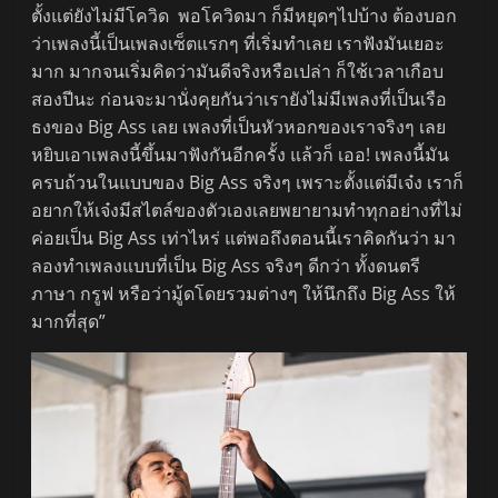
ตั้งแต่ยังไม่มีโควิด พอโควิดมา ก็มีหยุดๆไปบ้าง ต้องบอก
ว่าเพลงนี้เป็นเพลงเซ็ตแรกๆ ที่เริ่มทำเลย เราฟังมันเยอะ
มาก มากจนเริ่มคิดว่ามันดีจริงหรือเปล่า ก็ใช้เวลาเกือบ
สองปีนะ ก่อนจะมานั่งคุยกันว่าเรายังไม่มีเพลงที่เป็นเรือ
ธงของ Big Ass เลย เพลงที่เป็นหัวหอกของเราจริงๆ เลย
หยิบเอาเพลงนี้ขึ้นมาฟังกันอีกครั้ง แล้วก็ เออ! เพลงนี้มัน
ครบถ้วนในแบบของ Big Ass จริงๆ เพราะตั้งแต่มีเจ๋ง เราก็
อยากให้เจ๋งมีสไตล์ของตัวเองเลยพยายามทำทุกอย่างที่ไม่
ค่อยเป็น Big Ass เท่าไหร่ แต่พอถึงตอนนี้เราคิดกันว่า มา
ลองทำเพลงแบบที่เป็น Big Ass จริงๆ ดีกว่า ทั้งดนตรี
ภาษา กรูฟ หรือว่ามู้ดโดยรวมต่างๆ ให้นึกถึง Big Ass ให้
มากที่สุด”