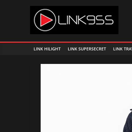
Skip
to
content
Link
95.5
LINK HILIGHT
LINK SUPERSECRET
LINK TRA
คลื่น
เพลง
ฮิต
สุด
คูล