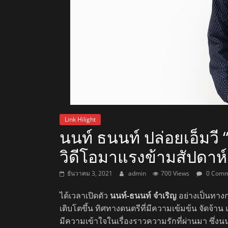
สถานี
วิทยุ
FM
ลพบุรี
สถานี
Link Hilight
นนท์ ธนนท์ ปล่อยเอ็มวี 
วิทยุ
ลพบุรี
วิดีโอมาแรงข้ามสัปดาห์
วิทยุ
FM
ธันวาคม 3, 2021
admin
700 Views
0 Comm
ลพบุรี
ได้เวลาเปิดตัว
นนท์-ธนนท์ จำเริญ
อย่างเป็นทาง
เติบโตขึ้น ทิศทางดนตรีที่มีความเข้มข้น จัดจ้าน
มีความเข้าใจในเรื่องราวความรักที่ผ่านมา ซึ่งนน