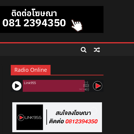
Radio Online
Link955
90%