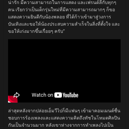
น่ารัก มีความสามารถในการแสดง และเฟรนด์ลี่กับทุกๆ
คน เรียกว่าเป็นเด็กรุ่นใหม่ที่มีความสามารถมากๆ ก็ขอ
แสดงความยินดีกับน้องพลอย ที่ได้ก้าวเข้ามาสู่วงการ
บันเทิงและขอให้น้องประสบความสำเร็จในสิ่งที่ตั้งใจ และ
ขอให้เก่งมากขึ้นเรื่อยๆ ครับ”
ล่าสุดหลังจากปล่อยเอ็มวีไปก็มีแฟนๆ เข้ามาคอมเมนต์ชื่น
ชอบการร้องเพลงและแสดงความคิดถึงทัชในโหมดศิลปิน
กันเป็นจำนวนมาก หลังเขาห่างจากการทำเพลงไปเป็น