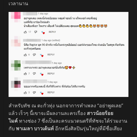
เวลานาน
สำหรับทัช ณ ตะกั่วทุ่ง นอกจาการทำเพลง “อย่าพูดเลย”
แล้ว เร็วๆ นี้เขาจะมีผลงานละครเรื่อง
สาวน้อยร้อย
ไมค์
ทางช่อง 7 ซึ่งเป็นละครแนวดนตรีที่ทัชจะได้ร่วมงาน
กับ
พาเมลา บาวเด้นท์
อีกหนึ่งศิลปินรุ่นใหญ่ที่มีชื่อเสียง