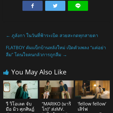
←
ภูลังกา ในวันที่ฟ้าระเบิด สวยสะกดทุกสายตา
FLATBOY คัมแบ็กบ้านหลังใหม่ เปิดตัวเพลง “แค่อย่า
ลืม” โดนใจคนกลัวการถูกลืม
→
You May Also Like
วี วิโอเลต จับ
“MARIKO (มาริ
‘fellow fellow’
มือ มิว ศุภศิษฏ์
โก)” ส่งMV.
เสิร์ฟ