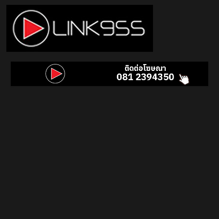
Skip
to
content
Link
95.5
คลื่น
เพลง
ฮิต
สุด
คูล