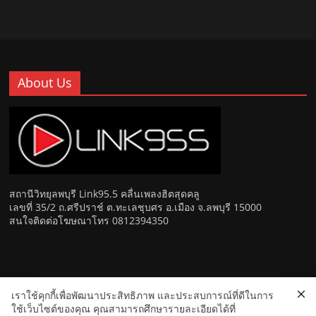
About Us
สถานีวิทยุลพบุรี Link95.5 คลื่นเพลงฮิตสุดคลู
เลขที่ 35/2 ถ.ศรีปราช์ ต.ทะเลชุบศร อ.เมือง จ.ลพบุรี 15000
สนใจติดต่อโฆษณาโทร 0812394350
เราใช้คุกกี้เพื่อพัฒนาประสิทธิภาพ และประสบการณ์ที่ดีในการ
Copyright © 2026
Link 95.5 คลื่นเพลงฮิตสุดคูล สถานีวิทยุ FM
ใช้เว็บไซต์ของคุณ คุณสามารถศึกษารายละเอียดได้ที่