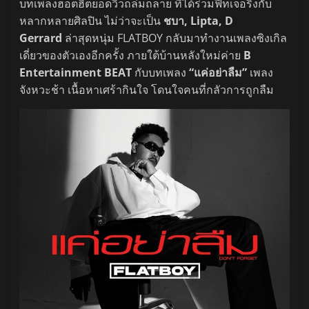
บทเพลงฮอตฮิตยอดวิวถล่มถลาย ที่ได้ร่วมฟีทเจอริ่งกับ
หลากหลายศิลปิน ไม่ว่าจะเป็น
ชบา, Lipta, D
Gerrard
ล่าสุดหนุ่ม FLATBOY กลับมาทำงานเพลงซิงเกิล
เดี่ยวของตัวเองอีกครั้ง ภายใต้บ้านหลังใหม่ค่าย
B
Entertainment BEAT
กับบทเพลง
“แค่อย่าลืม”
เพลง
จังหวะช้า เนื้อหาเศร้ากินใจ โดนใจคนที่กลัวการถูกลืม