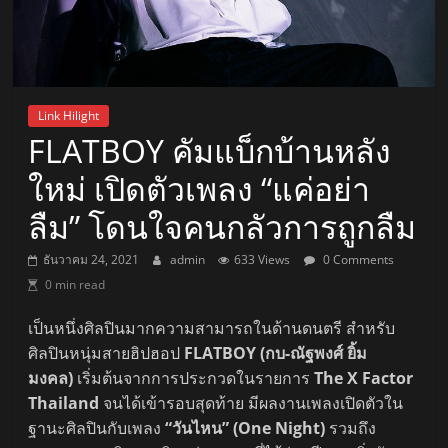
Link Hilight
FLATBOY คัมแบ็กบ้านหลัง
ใหม่ เปิดตัวเพลง “แค่อย่า
ลืม” โดนใจคนกลัวการถูกลืม
ธันวาคม 24, 2021
admin
633 Views
0 Comments
0 min read
เป็นหนึ่งศิลปินมากความสามารถในด้านดนตรี สำหรับ
ศิลปินหนุ่มสายฮิปฮอป
FLATBOY (กบ-ณัฐพงศ์ ยิ้ม
มงคล)
เริ่มต้นจากการประกวดในรายการ
The X Factor
Thailand
จนได้เข้ารอบสุดท้าย มีผลงานเพลงเปิดตัวใน
ฐานะศิลปินกับเพลง
“วันไหน” (One Night)
รวมถึง