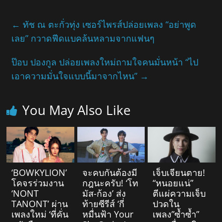
←
ทัช ณ ตะกั่วทุ่ง เซอร์ไพรส์ปล่อยเพลง “อย่าพูด
เลย” กวาดฟีดแบคล้นหลามจากแฟนๆ
ป๊อบ ปองกูล ปล่อยเพลงใหม่ถามใจคนมั่นหน้า “ไป
เอาความมั่นใจแบบนี้มาจากไหน”
→
You May Also Like
‘BOWKYLION’
จะคบกันต้องมี
เจ็บเจียนตาย!
โคจรร่วมงาน
กฎนะครับ! ‘โท
“หนอยแน่”
‘NONT
มัส-ก้อง’ ส่ง
ตีแผ่ความเจ็บ
TANONT’ ผ่าน
ท้ายซีรีส์ ‘กี่
ปวดใน
เพลงใหม่ ‘ที่คั่น
หมื่นฟ้า Your
เพลง”ซ้ำซ้ำ”