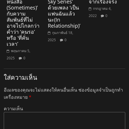
หนังสือ
Sky Series’
จากเรื่องจริง
(Sometimes)’
ด้วยเพลง ‘เป็น
กรกฎาคม 4,
กับความ
แฟนฉันแล้ว
2022
0
สัมพันธ์ที่ไม่
นะ(In
อาจไปไกลกว่า
Relationship)’
คำว่า ‘คนรอ’
กุมภาพันธ์ 18,
หรือ ‘ที่คั่น
2025
0
เวลา’
พฤษภาคม 5,
2025
0
ใส่ความเห็น
อีเมลของคุณจะไม่แสดงให้คนอื่นเห็น
ช่องข้อมูลจำเป็นถูกทำ
เครื่องหมาย
*
ความเห็น