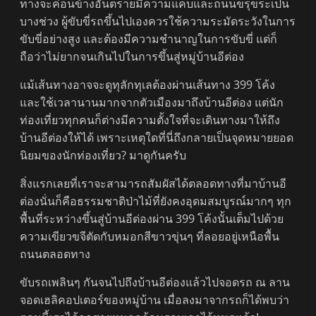
ทางจะค่อนข้างอันตรายมีความแคบและถนนขรุขระเป็น
บางช่วง ผู้ขับขี่รถขึ้นไปเองควรใช้ความระมัดระวังในการ
ขับขี่อย่างสูง และต้องมีความชำนาญในการขับขี่ แต่ก็
ถือว่าไม่ยากจนเกินไปในการขึ้นสู่หมู่บ้านอีต่อง
แม้เส้นทางอาจจะดูทุลักทุเลต้องผ่านเส้นทาง 399 โค้ง
และใช้เวลานานมากจากตัวเมืองมาถึงบ้านอีต่อง แต่นัก
ท่องเที่ยวทุกคนก็ต่างมีความตั้งใจที่จะเดินทางมาให้ถึง
บ้านอีต่องให้ได้ เพราะเหตุใดที่นี่ถึงกลายเป็นจุดหมายยอด
นิยมของนักท่องเที่ยว? มาดูกันครับ
สิ่งแรกเลยที่เราจะสามารถสัมผัสได้ตลอดทางที่มาบ้านอี
ต่องนั่นก็คือธรรมชาติป่าไม้ที่ยังคงอุดมสมบูรณ์มากๆ ทุก
พื้นที่ระหว่างขึ้นสู่บ้านอีต่องผ่าน 399 โค้งนั้นเต็มไปด้วย
ความเขียวขจีตัดกับหมอกสีขาวขุ่นๆ ที่ลอยอยู่เหนือพื้น
ถนนตลอดทาง
ขับรถเพลินๆ กันจนไปถึงบ้านอีต่องแล้วไปจอดรถ ณ ลาน
จอดเฮลิคอปเตอร์ของหมู่บ้าน เมื่อลงมาจากรถก็ได้พบว่า