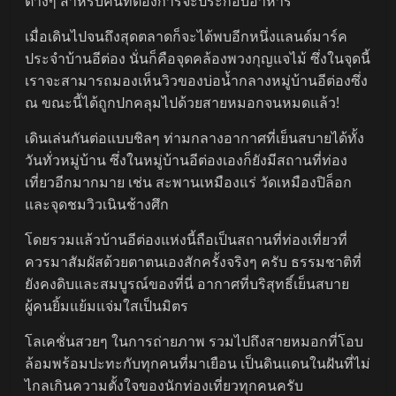
ต่างๆ สำหรับคนที่ต้องการจะประกอบอาหาร
เมื่อเดินไปจนถึงสุดตลาดก็จะได้พบอีกหนึ่งแลนด์มาร์ค
ประจำบ้านอีต่อง นั่นก็คือจุดคล้องพวงกุญแจไม้ ซึ่งในจุดนี้
เราจะสามารถมองเห็นวิวของบ่อน้ำกลางหมู่บ้านอีต่องซึ่ง
ณ ขณะนี้ได้ถูกปกคลุมไปด้วยสายหมอกจนหมดแล้ว!
เดินเล่นกันต่อแบบชิลๆ ท่ามกลางอากาศที่เย็นสบายได้ทั้ง
วันทั่วหมู่บ้าน ซึ่งในหมู่บ้านอีต่องเองก็ยังมีสถานที่ท่อง
เที่ยวอีกมากมาย เช่น สะพานเหมืองแร่ วัดเหมืองปิล็อก
และจุดชมวิวเนินช้างศึก
โดยรวมแล้วบ้านอีต่องแห่งนี้ถือเป็นสถานที่ท่องเที่ยวที่
ควรมาสัมผัสด้วยตาตนเองสักครั้งจริงๆ ครับ ธรรมชาติที่
ยังคงดิบและสมบูรณ์ของที่นี่ อากาศที่บริสุทธิ์เย็นสบาย
ผู้คนยิ้มแย้มแจ่มใสเป็นมิตร
โลเคชั่นสวยๆ ในการถ่ายภาพ รวมไปถึงสายหมอกที่โอบ
ล้อมพร้อมปะทะกับทุกคนที่มาเยือน เป็นดินแดนในฝันที่ไม่
ไกลเกินความตั้งใจของนักท่องเที่ยวทุกคนครับ