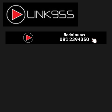
Skip
to
content
Link
95.5
คลื่น
เพลง
ฮิต
สุด
คูล