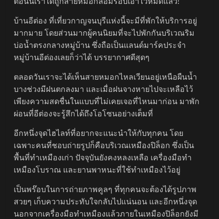
ตอนนี้เราได้ถูกสายหมอกล้อมรอบเอาไว้หมดแล้ว!
บ้านอีต่อง ที่เที่ยวกาญจนบุรีแห่งนี้จะมีที่พักให้บริการอยู่
มากมาย โดยส่วนมากผู้คนนิยมที่จะไปพักกันบริเวณริม
บ่อน้ำตรงกลางหมู่บ้าน ซึ่งถือเป็นแลนด์มาร์คประจำ
หมู่บ้านอีต่องเลยก็ว่าได้ บรรยากาศดีสุดๆ
ตลอดวันเราจะได้เห็นสายหมอกไหลเวียนอยู่เหนือผืนน้ำ
บางช่วงมีฝนตกลงมา และเมื่อฝนจางหายไปจะเหลือไว้
เพียงความสดชื่นในแบบที่ไม่เคยเจอที่ไหนมาก่อน มาพัก
ผ่อนที่อีต่องจะรู้สึกได้ถึงโอโซนอย่างเต็มที่
อีกหนึ่งจุดไฮไลท์ที่อยากจะแนะนำให้กับทุกคน โดย
เฉพาะคนที่ชอบถ่ายรูปก็คือบริเวณเหมืองปิล็อก ซึ่งเป็น
พื้นที่ทำเหมืองเก่า ปัจจุบันยังคงหลงเหลือ เครื่องมือทำ
เหมืองโบราณ และยานพาหนะที่ใช้ทำเหมืองไว้อยู่
เป็นพร๊อบในการถ่ายภาพคูลๆ ที่ทุกคนจะต้องได้รูปภาพ
สวยๆ เก็บความประทับใจกลับไปแน่นอน และอีกหนึ่งจุด
นอกจากเครื่องมือทำเหมืองแล้วภายในเหมืองปิล็อกยังมี