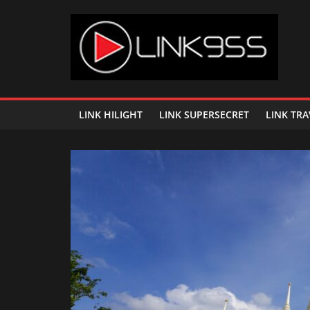
Skip
to
content
Link
95.5
LINK HILIGHT
LINK SUPERSECRET
LINK TRA
คลื่น
เพลง
ฮิต
สุด
คูล