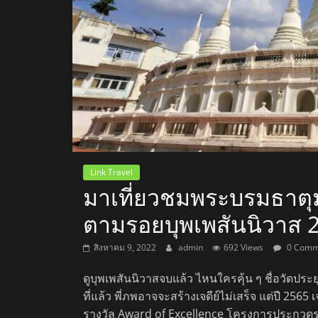
สถานี
วิทยุ
FM
ลพบุรี
สถานี
Link Travel
วิทยุ
มาเที่ยวชมพระบรมธาตุม
ลพบุรี
ตามรอยบุพเพสันนิวาส 
วิทยุ
FM
สิงหาคม 9, 2022
admin
692 Views
0 Comm
ลพบุรี
ดูบุพเพสันนิวาสจบแล้ว ไหนใครคุ้น ๆ ชื่อวัดประ
ที่แล้ว พี่ภพอาจจะสร้างเจดีย์ไม่เสร็จ แต่ปี 2565
รางวัล Award of Excellence โครงการประกวดร