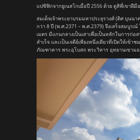
แปซิฟิกจากยูเนสโกเมื่อปี 2556 ด้วย ดูสิพี่เขาฝีมื
สมเด็จเจ้าพระยาบรมมหาประยุรวงศ์ (ดิศ บุนนาค)
กว่า 8 ปี (พ.ศ.2371 – พ.ศ.2379) จึงเสร็จสมบูรณ
เมตร มีแกนกลางเป็นเสาเพื่อเป็นหลักในการก่อสร
สำเร็จ และเป็นเจดีย์เพียงหนึ่งเดียวที่เปิดให้เ
ภัณฑาคาร พระอุโบสถ พระวิหาร อุทยานเขาม