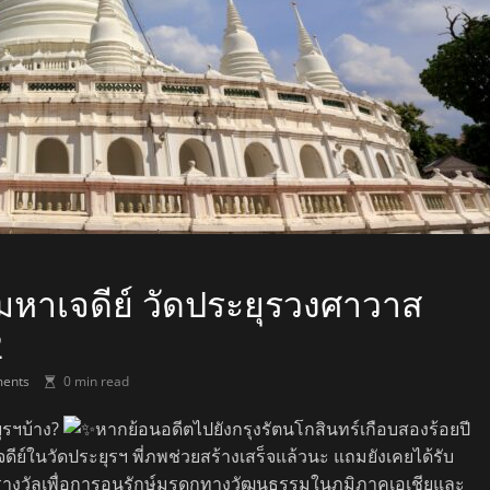
หาเจดีย์ วัดประยุรวงศาวาส
2
ents
0 min read
ยุรฯบ้าง?
หากย้อนอดีตไปยังกรุงรัตนโกสินทร์เกือบสองร้อยปี
 เจดีย์ในวัดประยุรฯ พี่ภพช่วยสร้างเสร็จแล้วนะ แถมยังเคยได้รับ
างวัลเพื่อการอนุรักษ์มรดกทางวัฒนธรรมในภูมิภาคเอเชียและ