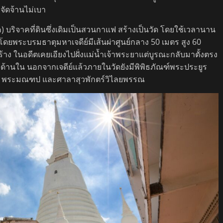
อจัดจ้านไม่เบา
 บริจาคที่ดินซึ่งเดิมเป็นสวนกาแฟ สร้างเป็นวัด โดยใช้เวลานาน
์ โดยพระบรมธาตุมหาเจดีย์มีเส้นผ่าศูนย์กลาง 50 เมตร สูง 60
้าง ในอดีตเคยเอียงไปฝั่งแม่น้ำเจ้าพระยาแต่บูรณะกลับมาตั้งตรง
ข้าชมด้านใน นอกจากเจดีย์แล้วภายในวัดยังมีพิพิธภัณฑ์พระประยูร
อ พระมณฑป และศาลาสุวพักตร์วิไลยพรรณ