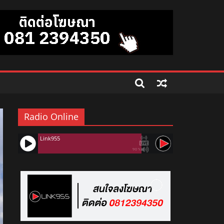
Radio Online
Link955
90%