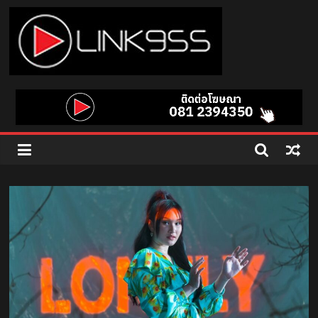
Skip
to
content
Link
95.5
คลื่น
เพลง
ฮิต
สุด
คูล