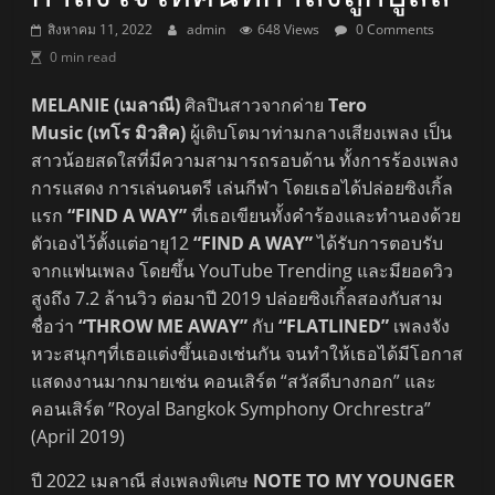
สิงหาคม 11, 2022
admin
648 Views
0 Comments
0 min read
MELANIE (เมลาณี)
ศิลปินสาวจากค่าย
Tero
Music (เทโร มิวสิค)
ผู้เติบโตมาท่ามกลางเสียงเพลง เป็น
สาวน้อยสดใสที่มีความสามารถรอบด้าน ทั้งการร้องเพลง
การแสดง การเล่นดนตรี เล่นกีฬา โดยเธอได้ปล่อยซิงเกิ้ล
แรก
“FIND A WAY”
ที่เธอเขียนทั้งคําร้องและทำนองด้วย
ตัวเองไว้ตั้งแต่อายุ12
“FIND A WAY”
ได้รับการตอบรับ
จากแฟนเพลง โดยขึ้น YouTube Trending และมียอดวิว
สูงถึง 7.2 ล้านวิว ต่อมาปี 2019 ปล่อยซิงเกิ้ลสองกับสาม
ชื่อว่า
“THROW ME AWAY”
กับ
“FLATLINED”
เพลงจัง
หวะสนุกๆที่เธอแต่งขึ้นเองเช่นกัน จนทำให้เธอได้มีโอกาส
แสดงงานมากมายเช่น คอนเสิร์ต “สวัสดีบางกอก” และ
คอนเสิร์ต ”Royal Bangkok Symphony Orchrestra”
(April 2019)
ปี 2022 เมลาณี ส่งเพลงพิเศษ
NOTE TO MY YOUNGER