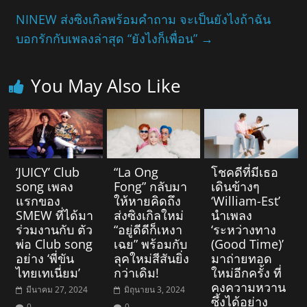
NINEW ส่งซิงเกิลพร้อมคำถาม จะเป็นยังไงถ้าฉัน
บอกรักกับเพลงล่าสุด “ยังไงก็เพื่อน”
→
You May Also Like
‘JUICY’ Club
“La Ong
โชคดีที่มีเธอ
song เพลง
Fong” กลับมา
เดินข้างๆ
แรกของ
ให้หายคิดถึง
‘William-Est’
SMEW ที่ได้มา
ส่งซิงเกิลใหม่
นำเพลง
ร่วมงานกับ ตัว
“อยู่ดีดีก็เหงา
‘ระหว่างทาง
พ่อ Club song
เฉย” พร้อมกับ
(Good Time)’
อย่าง ‘พี่ขัน
ลุคใหม่สีสันยิ่ง
มาถ่ายทอด
ไทยเทเนี่ยม’
กว่าเดิม!
ใหม่อีกครั้ง ที่
คงความหวาน
มีนาคม 27, 2024
มิถุนายน 3, 2024
ซึ้งได้อย่าง
0
0