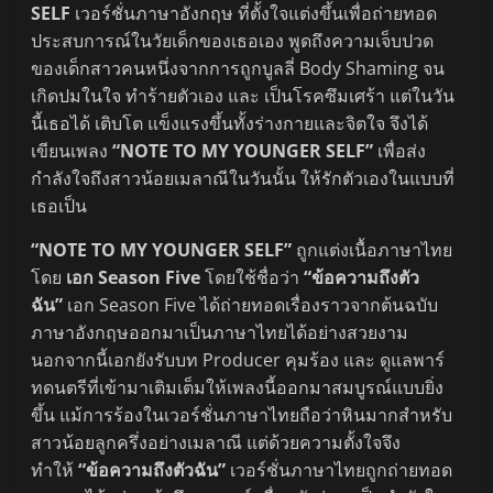
SELF
เวอร์ชั่นภาษาอังกฤษ ที่ตั้งใจแต่งขึ้นเพื่อถ่ายทอด
ประสบการณ์ในวัยเด็กของเธอเอง พูดถึงความเจ็บปวด
ของเด็กสาวคนหนึ่งจากการถูกบูลลี่ Body Shaming จน
เกิดปมในใจ ทำร้ายตัวเอง และ เป็นโรคซึมเศร้า แต่ในวัน
นี้เธอได้ เติบโต แข็งแรงขึ้นทั้งร่างกายและจิตใจ จึงได้
เขียนเพลง
“NOTE TO MY YOUNGER SELF”
เพื่อส่ง
กำลังใจถึงสาวน้อยเมลาณีในวันนั้น ให้รักตัวเองในแบบที่
เธอเป็น
“NOTE TO MY YOUNGER SELF”
ถูกแต่งเนื้อภาษาไทย
โดย
เอก Season Five
โดยใช้ชื่อว่า
“ข้อความถึงตัว
ฉัน”
เอก Season Five ได้ถ่ายทอดเรื่องราวจากต้นฉบับ
ภาษาอังกฤษออกมาเป็นภาษาไทยได้อย่างสวยงาม
นอกจากนี้เอกยังรับบท Producer คุมร้อง และ ดูแลพาร์
ทดนตรีที่เข้ามาเติมเต็มให้เพลงนี้ออกมาสมบูรณ์แบบยิ่ง
ขึ้น แม้การร้องในเวอร์ชั่นภาษาไทยถือว่าหินมากสำหรับ
สาวน้อยลูกครึ่งอย่างเมลาณี แต่ด้วยความตั้งใจจึง
ทำให้
“ข้อความถึงตัวฉัน”
เวอร์ชั่นภาษาไทยถูกถ่ายทอด