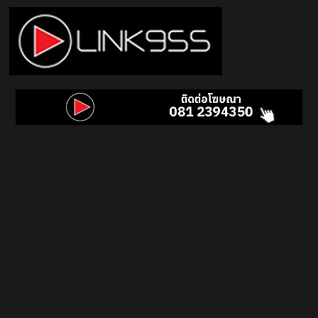
Skip
to
content
Link
95.5
คลื่น
เพลง
ฮิต
สุด
คูล