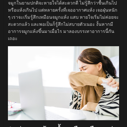
จมูกในยามปกติจะหายใจได้สะดวกดี ไม่รู้สึกว่าชื้นเกินไป
หรือแห้งเกินไป แต่หลายครั้งที่เจออากาศแห้ง เจอฝุ่นหนัก
ๆ เราจะเริ่มรู้สึกเหมือนจมูกแห้ง แสบ หายใจเริ่มไม่ค่อยจะ
สะดวกแล้ว และพอเป็นก็รู้สึกไม่สบายตัวเนอะ งั้นหากมี
อาการจมูกแห้งขึ้นมาเมื่อไร มาลองบรรเทาอาการนี้กัน
เถอะ