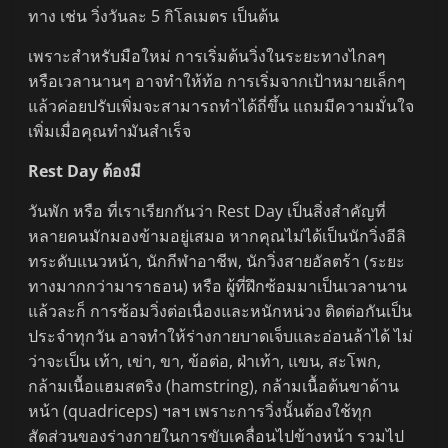
ทาง เช่น วิ่งวันละ 5 กิโลเมตร เป็นต้น
เพราะสำหรับมือใหม่ การเริ่มต้นวิ่งในระยะทางไกลๆ
หรือเวลานานๆ อาจทำให้ท้อ การเริ่มจากเป้าหมายเล็กๆ
แล้วค่อยปรับเพิ่มจะสามารถทำได้ถี่ขึ้น แถมมีความมั่นใจ
เพิ่มเมื่อคุณทำมันสำเร็จ
Rest Day ต้องมี
วันพัก หรือ ที่เราเรียกกันว่า Rest Day เป็นสิ่งสำคัญที่
หลายคนมักมองข้ามอยู่เสมอ หากคุณไม่ได้เป็นนักวิ่งอีลิ
ทระดับแนวหน้า, นักกีฬาอาชีพ, นักวิ่งสายอัลตร้า (ระยะ
ทางมากกว่ามาราธอน) หรือ ผู้ที่ฝึกซ้อมมาเป็นเวลานาน
แล้วละก็ การซ้อมวิ่งต่อเนื่องและหนักหน่วง ติดต่อกันเป็น
ประจำทุกวัน อาจทำให้ร่างกายบาดเจ็บและอ่อนล้าได้ ไม่
ว่าจะเป็น เท้า, เข่า, ขา, ข้อต่อ, ฝ่าเท้า, แขน, สะโพก,
กล้ามเนื้อแฮมสตริง (hamstring), กล้ามเนื้อต้นขาด้าน
หน้า (quadriceps) ฯลฯ เพราะการวิ่งนั้นต้องใช้ทุก
สัดส่วนของร่างกายในการขับเคลื่อนไปข้างหน้า รวมไป