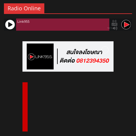
Radio Online
Link955
90%