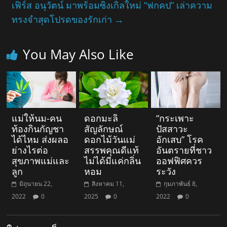
เฟิร์ส อนุวัตน์ มาพร้อมซิงเกิลใหม่ “ฟกคป” เล่าความ
ทรงจำสุดโปรดของรักเก่า
→
You May Also Like
แม่ให้นม-คน
ดอกมะลิ
“กระเพาะ
ท้องกินกัญชา
สัญลักษณ์
ปัสสาวะ
ได้ไหม ส่งผลอ
ดอกไม้วันแม่
อักเสบ” โรค
ย่างไรต่อ
สรรพคุณดีแท้
อันตรายที่ชาว
สุขภาพแม่และ
ไม่ได้มีแค่กลิ่น
ออฟฟิศควร
ลูก
หอม
ระวัง
มิถุนายน 22,
สิงหาคม 11,
กุมภาพันธ์ 8,
2022
0
2025
0
2022
0