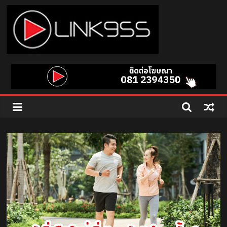
Skip
to
content
Link
95.5
คลื่น
เพลง
ฮิต
สุด
คูล