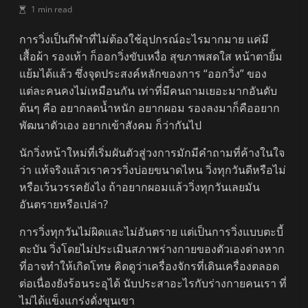
1 min read
การวิ่งเป็นกีฬาที่ไม่ต้องใช้อุปกรณ์อะไรมากมาย แค่มี
เสื้อผ้า รองเท้า ก็ออกวิ่งขับเหงื่อ สุขภาพสดใส หน้าตายิ้ม
แย้มได้แล้ว ซึ่งจุดประสงค์หลักของการ “ออกวิ่ง” ของ
แต่ละคนคงไม่เหมือนกัน เท่าที่มีคนถามเยอะมากอันดับ
ต้นๆ คือ อยากลดน้ำหนัก อยากผอม รองลงมาก็คืออยาก
พัฒนาตัวเอง อยากเข้าสังคม ก็ว่ากันไป
นักวิ่งหน้าใหม่ที่เริ่มผันตัวสู่วงการมักมีคำถามที่ค้างในใจ
ว่า แท้จริงแล้วเราควรวิ่งบ่อยขนาดไหน วิ่งทุกวันดีหรือไม่
หรือเว้นวรรคยังไง ถ้าอยากผอมแล้ววิ่งทุกวันเลยมัน
อันตรายหรือเปล่า?
การวิ่งทุกวันไม่ผิดและไม่อันตราย แต่เป็นการวิ่งแบบตะบี้
ตะบัน วิ่งโดยไม่ประเมินสภาพร่างกายของตัวเองต่างหาก
ที่อาจทำให้เกิดโทษ คิดดูว่าเครื่องจักรที่เดินเครื่องตลอด
ต่อเนื่องยังร้อนระอุได้ นับประสาอะไรกับร่างกายคนเรา ที่
ไม่ได้แข็งแกร่งดั่งขุนเขา