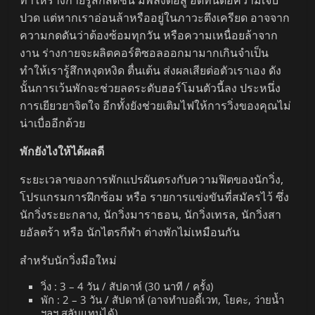
ทำให้ร่างกายรู้สึกสดชื่น มีพลังต่อสู้ อดทนต่อความเจ็บ
ปวด แต่หากเราอ่อนล้าหรืออยู่ในภาวะตึงเครียด อาจจาก
ความกดดันว่าต้องซ้อมทุกวัน หรือความเหนื่อยล้าจาก
งาน ร่างกายจะผลิตคอร์ติซอลออกมามากเกินจำเป็น
ทำให้เรารู้สึกหงุดหงิด ตื่นเต้น ส่งผลเสียต่อตัวเราเอง ดัง
นั้นการเว้นพักจะช่วยลดระดับฮอร์โมนตัวนี้ลง ประหนึ่ง
การเยียวยาจิตใจ อีกทั้งยังช่วยเติมไฟให้การวิ่งของคุณไม่
น่าเบื่ออีกด้วย
พักยังไงให้ได้ผลดี
ระยะเวลาของการพักแปรผันตรงกับความฟิตของนักวิ่ง,
โปรแกรมการฝึกซ้อม หรือ รายการแข่งขันที่สมัครไว้ ซึ่ง
นักวิ่งระยะกลาง, นักวิ่งมาราธอน, นักวิ่งเทรล, นักวิ่งสา
ยอัลตร้า หรือ นักไตรกีฬา ต่างพักไม่เหมือนกัน
สำหรับนักวิ่งมือใหม่
วิ่ง : 3 – 4 วัน / สัปดาห์ (30 นาที / ครั้ง)
พัก : 2 – 3 วัน / สัปดาห์ (อาจทำบอดี้เวท, โยคะ, ว่ายน้ำ
ฯลฯ สลับแทนได้)