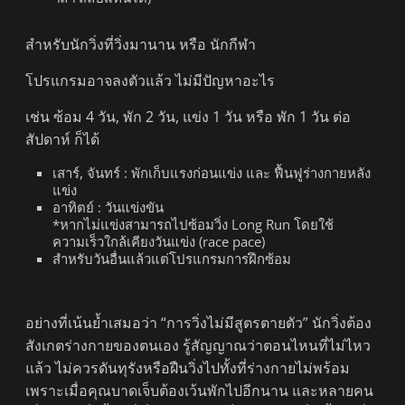
สำหรับนักวิ่งที่วิ่งมานาน หรือ นักกีฬา
โปรแกรมอาจลงตัวแล้ว ไม่มีปัญหาอะไร
เช่น ซ้อม 4 วัน, พัก 2 วัน, แข่ง 1 วัน หรือ พัก 1 วัน ต่อ
สัปดาห์ ก็ได้
เสาร์, จันทร์ : พักเก็บแรงก่อนแข่ง และ ฟื้นฟูร่างกายหลัง
แข่ง
อาทิตย์ : วันแข่งขัน
*หากไม่แข่งสามารถไปซ้อมวิ่ง Long Run โดยใช้
ความเร็วใกล้เคียงวันแข่ง (race pace)
สำหรับวันอื่นแล้วแต่โปรแกรมการฝึกซ้อม
อย่างที่เน้นย้ำเสมอว่า “การวิ่งไม่มีสูตรตายตัว” นักวิ่งต้อง
สังเกตร่างกายของตนเอง รู้สัญญาณว่าตอนไหนที่ไม่ไหว
แล้ว ไม่ควรดันทุรังหรือฝืนวิ่งไปทั้งที่ร่างกายไม่พร้อม
เพราะเมื่อคุณบาดเจ็บต้องเว้นพักไปอีกนาน และหลายคน