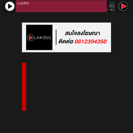
Link955
90%