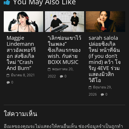
You May Also Like
Maggie
“เลิกซ่อนเขาไว้
sarah salola
Lindemann
ในเพลง”
ปล่อยซิงเกิล
สาวอัลเทอร์ร็
ซิงเกิลแรกของ
ใหม่ หน้าที่ฉัน
อก ส่งซิงเกิล
wish. กับค่าย
(if you don’t
ใหม่ “Crash
BOXX MUSIC
mind) คว้า โจ
And Burn”
ริญ 4EVE ร่วม
พฤษภาคม 20,
แสดงมิวสิก
มีนาคม 8, 2021
2022
0
วิดีโอ
0
มิถุนายน 29,
2026
0
ใส่ความเห็น
อีเมลของคุณจะไม่แสดงให้คนอื่นเห็น
ช่องข้อมูลจำเป็นถูกทำ