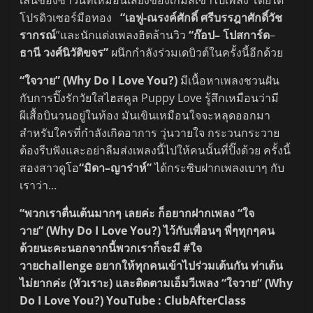
เล่นของซาวน์ที่เหมือนเสียงของเกมส์เข้าไปเพลง โดยได้
โปรดิวเซอร์มือทอง
“เอฟู-ณรงค์ศักดิ์ ศรีบรรฎาศักดิ์วัช
รากรณ์
”และนักแต่งเพลงฮิตล้านวิว
“ก๊อป– โปสการ์ด
–
ธานี วงศ์นิวัติขจร”
ผนึกกำลังร่วมเดบิวต์ในครั้งนี้อีกด้วย
“ใจวาย” (Why Do I Love You?)
มีเนื้อหาเพลงชวนฝัน
กับการปิ๊งรักวัยใสไฮสคูล Puppy Love รู้สึกเหมือนว่ามี
ผีเสื้อบินวนอยู่ในท้อง มันเขินเหมือนใจจะหลุดออกมา
สำหรับใครที่กำลังเกิดอาการ วุ่นวายใจ กระวนกระวาย
ต้องรีบฟังและอย่าลืมส่งเพลงนี้ไปให้คนนั้นที่ปิ๊งด้วย ครั้งนี้
สองสาวดูโอ
“มิดา–ญาร่าห์”
ได้กระซิบฝากเพลงเบาๆ กับ
เราว่า…
“พวกเราตื่นเต้นมากๆ เลยค่ะ ก็อยากฝากเพลง “ใจ
วาย”
(Why Do I Love You?)
ไว้กับเพื่อนๆ พี่ๆทุกๆคน
ด้วยนะคะ
นอกจากนี้พวกเราก็จะมี
#
ใจ
วาย
challenge
อยากให้ทุกคนเข้าไปร่วมเต้นกัน ท่าเต้น
ไม่ยากค่ะ (หัวเราะ) และติดตามเอ็มวีเพลง “ใจวาย”
(Why
Do I Love You?)
YouTube : ClubAfterClass