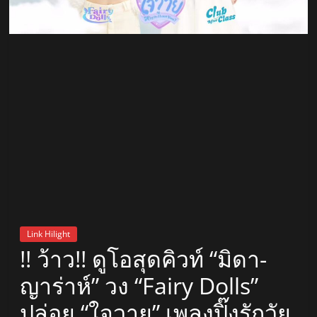
สถานี
วิทยุ
FM
ลพบุรี
สถานี
วิทยุ
ลพบุรี
วิทยุ
FM
Link Hilight
ลพบุรี
!! ว้าว!! ดูโอสุดคิวท์ “มิดา-
ญาร่าห์” วง “Fairy Dolls”
ปล่อย “ใจวาย” เพลงปิ๊งรักวัย