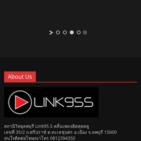
About Us
สถานีวิทยุลพบุรี Link95.5 คลื่นเพลงฮิตสุดคลู
เลขที่ 35/2 ถ.ศรีปราช์ ต.ทะเลชุบศร อ.เมือง จ.ลพบุรี 15000
สนใจติดต่อโฆษณาโทร 0812394350