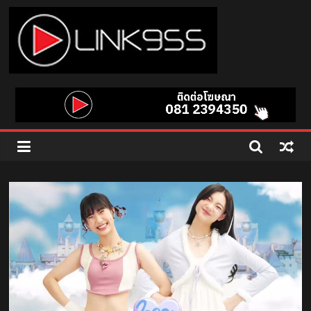
Skip
to
content
Link
95.5
คลื่น
เพลง
ฮิต
สุด
คูล