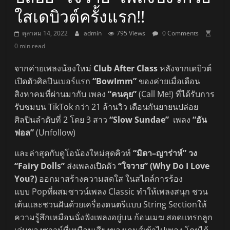
ใสเดบิวต์ครั้งแรก!!
ตุลาคม 14, 2022
admin
795 Views
0 Comments
0 min read
จากค่ายเพลงน้องใหม่
Club After Class
หลังจากเดบิวต์
เปิดตัวศิลปินเบอร์แรก
“BowImm”
ของค่ายเมื่อเดือน
สิงหาคมที่ผ่านมากับ เพลง
“คนคุย”
(Call Me!) ที่ได้รับการ
รับชมบน TikTok กว่า 21 ล้านวิว เดือนกันยายนปล่อย
ศิลปินลำดับที่ 2 โดย 3 สาว
“Slow Sundae”
เพลง
“อัน
ฟอล”
(Unfollow)
และล่าสุดกับดูโอน้องใหม่สุดคิวท์
“มิดา–ญาร่าห์” วง
“Fairy Dolls”
ส่งเพลงเปิดตัว
“ใจวาย” (Why Do I Love
You?)
ออกมาสร้างความสดใส ในสไตล์การร้อง
แบบ Popที่ผสมซาวน์เพลง Classic ทำให้เพลงสนุก ชวน
เต้นและชวนฝันด้วยเครื่องดนตรีแบบ String Sectionให้
ความรู้สึกเหมือนนั่งฟังเพลงอยู่บน ก้อนเมฆ สอดแทรกลูก