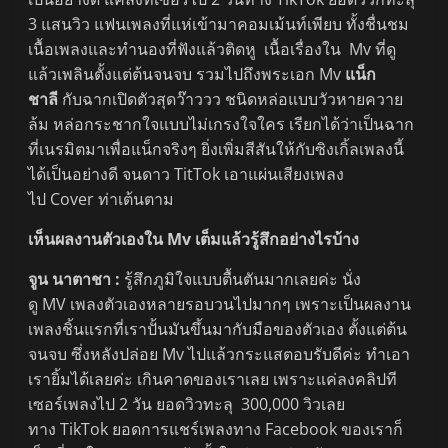
3 แสนวิว แฟนเพลงที่แห่เข้ามาคอมเม้นท์เพียบ ทั้งชื่นชม
เนื้อเพลงและทำนองที่ฟังแล้วติดหู เนื้อเรื่องใน Mv ที่ดู
แล้วเพลินตั้งแต่ต้นจนจบ รวมไปถึงพระเอก Mv
แน็ก
ชาลี
กับฉากเปิดตัวสุดว๊าววว ชนิดหล่อแบบวัวหายควาย
ล้ม หล่อกระชากใจแบบไม่เกรงใจใคร เรียกได้ว่าเป็นฉาก
ที่เนรมิตมาเพื่อแน็กจริงๆ ยิ่งเพิ่มสีสันให้กับซิงเกิ้ลเพลงนี้
ได้เป็นอย่างดี จนดาว TitTok เอาแผ่นเสียงเพลง
ไป Cover ท่าเต้นตาม
เห็นผลงานตัวเองใน
Mv
เต็มแล้วรู้สึกอย่างไรบ้าง
จูน นาตาชา :
รู้สึกภูมิใจแบบตื้นตันมากเลยค่ะ นั่ง
ดู MV เพลงตัวเองหลายรอบวนไปมากๆ เพราะเป็นผลงาน
เพลงชิ้นแรกที่เราปั้นมันขึ้นมากับมือของตัวเอง ตั้งแต่ต้น
จนจบ ซึ่งหลังปล่อย Mv ไปแล้วกระแสตอบรับดีค่ะ ทำเอา
เรายิ้มได้เลยค่ะ เกินคาดของเราเลย เพราะแค่ลงคลิปที
เซอร์เพลงไป 2 วัน ยอดวิวทะลุ 300,000 วิวเลย
ทาง TikTok ยอดการแชร์เพลงทาง Facebook ของเราก็