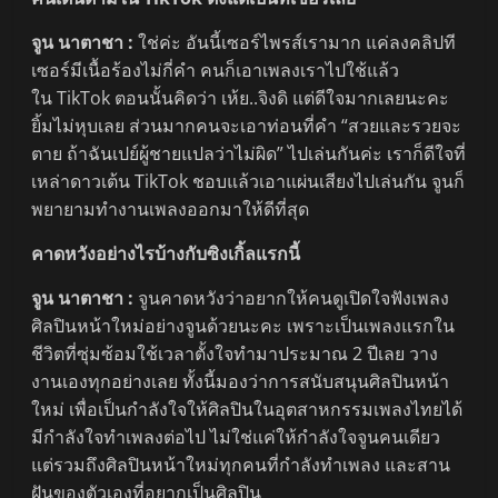
จูน นาตาชา
:
ใช่ค่ะ อันนี้เซอร์ไพรส์เรามาก แค่ลงคลิปที
เซอร์มีเนื้อร้องไม่กี่คำ คนก็เอาเพลงเราไปใช้แล้ว
ใน TikTok ตอนนั้นคิดว่า เห้ย..จิงดิ แต่ดีใจมากเลยนะคะ
ยิ้มไม่หุบเลย ส่วนมากคนจะเอาท่อนที่คำ “สวยและรวยจะ
ตาย ถ้าฉันเปย์ผู้ชายแปลว่าไม่ผิด” ไปเล่นกันค่ะ เราก็ดีใจที่
เหล่าดาวเต้น TikTok ชอบแล้วเอาแผ่นเสียงไปเล่นกัน จูนก็
พยายามทำงานเพลงออกมาให้ดีที่สุด
คาดหวังอย่างไรบ้างกับซิงเกิ้ลแรกนี้
จูน นาตาชา :
จูนคาดหวังว่าอยากให้คนดูเปิดใจฟังเพลง
ศิลปินหน้าใหม่อย่างจูนด้วยนะคะ เพราะเป็นเพลงแรกใน
ชีวิตที่ซุ่มซ้อมใช้เวลาตั้งใจทำมาประมาณ 2 ปีเลย วาง
งานเองทุกอย่างเลย ทั้งนี้มองว่าการสนับสนุนศิลปินหน้า
ใหม่ เพื่อเป็นกำลังใจให้ศิลปินในอุตสาหกรรมเพลงไทยได้
มีกำลังใจทำเพลงต่อไป ไม่ใช่แค่ให้กำลังใจจูนคนเดียว
แต่รวมถึงศิลปินหน้าใหม่ทุกคนที่กำลังทำเพลง และสาน
ฝันของตัวเองที่อยากเป็นศิลปิน