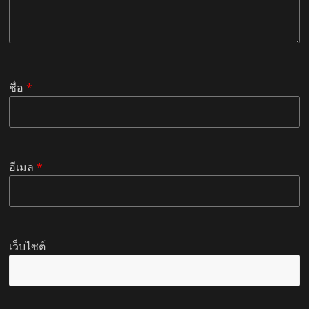
ชื่อ
*
อีเมล
*
เว็บไซต์