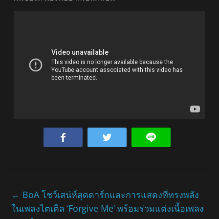
←
BoA โชว์เสน่ห์สุดดาร์กและการแสดงที่ทรงพลัง
ในเพลงไตเติล ‘Forgive Me’ พร้อมร่วมแต่งเนื้อเพลง