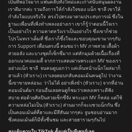
เป็นที่พอใจมาก แฟนคลับทั้งใหม่และเก่าสนับสนุนผลงาน
เราดีมากค่ะ รวมถึงการให้กำลังใจของ แน็ก ชาลี เขาให้
กำลังใจแบบจริงใจ ตรงไปตรงมาตามประสบการณ์ ซึ่งใน
ฐานะเพื่อนที่เพิ่งทำเพลงอย่างเรา เขาก็รู้ว่าตอนนี้ใจเรา
เป็นอย่างไร ความคาดหวังเราเป็นอย่างไร ซึ่งเขาก็ช่วย
โปรโมทเราเต็มที่ ซึ่งเราก็ซึ้งใจและขอบคุณเขามากๆกับ
การ Support เพื่อนตรงนี้ คนชมว่า MV ภาพสวย เสื้อผ้า
สวยอลัง และบางชุดก็เซ็กซี่มาก แต่หักมุมด้วยเนื้อเรื่องที่
ออกแนวคอมเมดี้ จากการแสดงผ่านพระเอก MV ของเรา
อย่างแน็ก ชาลี จนคนดูบอกว่า แค่เห็นหน้าแน็กโผล่มาก็
ฮาแล้ว (หัวเราะ) เราเลยตอบกลับคอมเม้นคนดูไป ว่างาน
นี้เขาขายหล่อนะ ว่าไม่ได้ อย่าเพิ่งขำ (หัวเราะ) จากที่อ่าน
คอมเม้นต์มา ก่อนอื่นเลยคนดูก็ชมว่าเพลงเพราะดีฟัง
สบาย ต่อด้วยศิลปินสวยเซ็กซี่จัง พระเอก MV ก็หล่อ แต่ใช้
ความหล่อไม่เป็น (หัวเราะ) ส่วนมากก็จะแซวแน็กกัน ซึ่ง
เป็นคอมเม้นต์ที่ฮาและมีสีสันมากๆค่ะ จูนชอบอ่านมาก
ซึ่งคอมเม้นต์ก็มีทั้งชื่นชม และสายฮารวมๆกันไป
คนเต้นตามใน
TikTok
ตั้งแต่เป็นทีเซอร์
เลย