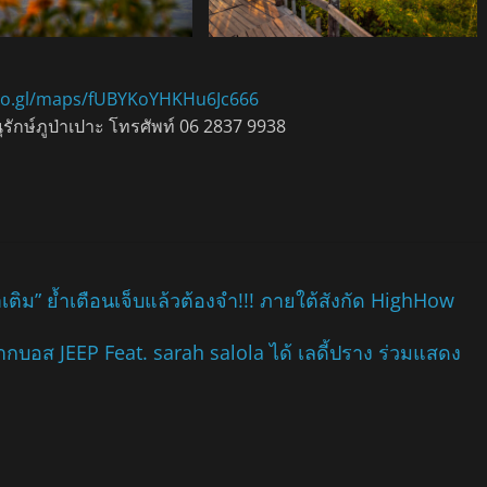
goo.gl/maps/fUBYKoYHKHu6Jc666
นุรักษ์ภูป่าเปาะ โทรศัพท์ 06 2837 9938
ำเติม” ย้ำเตือนเจ็บแล้วต้องจำ!!! ภายใต้สังกัด HighHow
กบอส JEEP Feat. sarah salola ได้ เลดี้ปราง ร่วมแสดง