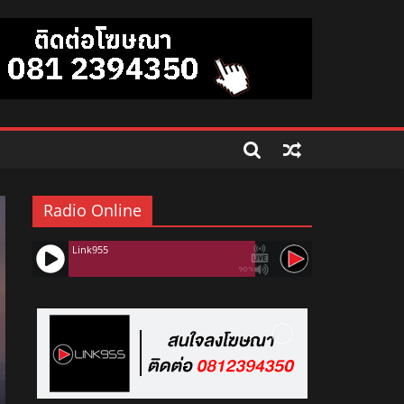
Radio Online
Link955
90%