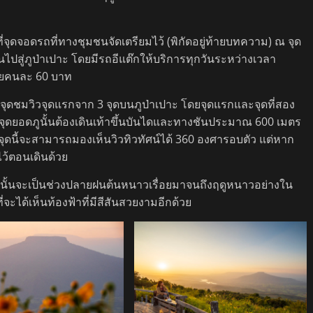
่จุดจอดรถที่ทางชุมชนจัดเตรียมไว้ (พิกัดอยู่ท้ายบทความ) ณ จุด
ึ้นไปสู่ภูป่าเปาะ โดยมีรถอีแต๊กให้บริการทุกวันระหว่างเวลา
จ่ายคนละ 60 บาท
จุดชมวิวจุดแรกจาก 3 จุดบนภูป่าเปาะ โดยจุดแรกและจุดที่สอง
็นจุดยอดภูนั้นต้องเดินเท้าขึ้นบันไดและทางชันประมาณ 600 เมตร
 จุดนี้จะสามารถมองเห็นวิวทิวทัศน์ได้ 360 องศารอบตัว แต่หาก
ว้ตอนเดินด้วย
ะนั้นจะเป็นช่วงปลายฝนต้นหนาวเรื่อยมาจนถึงฤดูหนาวอย่างใน
จะได้เห็นท้องฟ้าที่มีสีสันสวยงามอีกด้วย