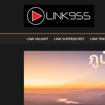
Skip
to
content
Link
95.5
LINK HILIGHT
LINK SUPERSECRET
LINK TRA
คลื่น
เพลง
ฮิต
สุด
คูล