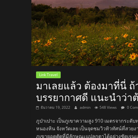
สถานี
วิทยุ
FM
ลพบุรี
สถานี
Link Travel
วิทยุ
มาเลยแล้ว ต้องมาที่นี่
ลพบุรี
บรรยากาศดี แนะนำว่าต้
วิทยุ
FM
ธันวาคม 19, 2022
admin
548 Views
0 Com
ลพบุรี
ภูป่าเปาะ เป็นภูเขาความสูง 910 เมตรจากระดับท
หนองหิน จังหวัดเลย เป็นจุดชมวิวทิวทัศน์ที่สวย
ภูเขายอดตัดที่มีลักษณะแปลกตาได้อย่างชัดเจ