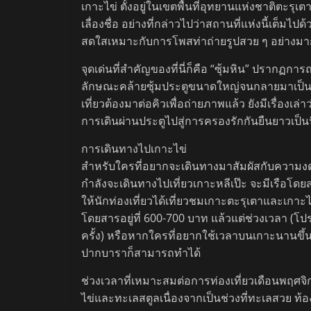
เกาะไข่ ตั้งอยู่ในเขตพื้นที่อุทยานแห่งชาติตะรุ
เลื่องชื่อ อย่างที่กล่าวไปว่าสถานที่แห่งนี้เต
สดใสเหมาะกับการโพสท่าถ่ายรูปสวย ๆ อย่างมา
จุดเด่นที่สำคัญของที่นี่ก็คือ “ซุ้มหิน” ปรากฏก
ลักษณะคล้ายซุ้มประตูขนาดใหญ่จนกลายมาเป็นภ
เที่ยวต้องมาต่อคิวเพื่อถ่ายภาพแล้ว ยังมีเรื่องเล
การเดินผ่านประตูไปสู่การครองรักกันยืนยาวเป็นน
การเดินทางไปเกาะไข่
สำหรับใครที่อยากจะเดินทางมาสัมผัสกับความงดงาม
กำลังจะเดินทางไปเที่ยวเกาะหลีเป๊ะ จะมีเรือโ
ให้นักท่องเที่ยวได้เที่ยวชมเกาะตะรุเตาและเกา
โดยสารอยู่ที่ 600-700 บาท แล้วแต่ช่วงเวลา (โป
ครั้ง) หรือหากใครที่อยากใช้เวลาบนเกาะนานขึ้
ปากบาราก็สามารถทำได้
ช่วงเวลาที่เหมาะสมต่อการท่องเที่ยวเดือนพฤศจ
ไข่และทะเลสตูลเนื่องจากเป็นช่วงที่ทะเลสวย ท