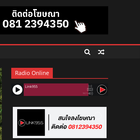
Radio Online
Link955
90%