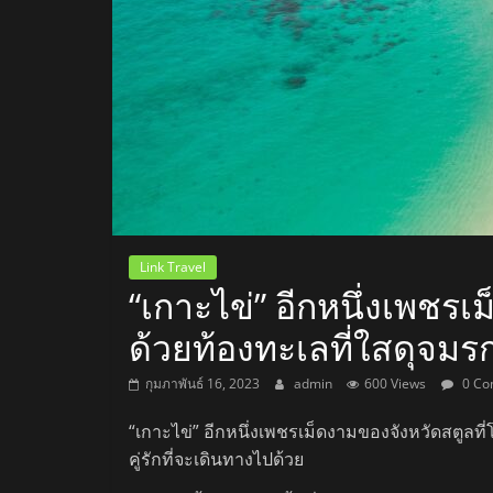
สถานี
วิทยุ
FM
ลพบุรี
สถานี
Link Travel
วิทยุ
“เกาะไข่” อีกหนึ่งเพชรเ
ลพบุรี
ด้วยท้องทะเลที่ใสดุจมร
วิทยุ
FM
กุมภาพันธ์ 16, 2023
admin
600 Views
0 Co
ลพบุรี
“เกาะไข่” อีกหนึ่งเพชรเม็ดงามของจังหวัดสตูลที่
คู่รักที่จะเดินทางไปด้วย