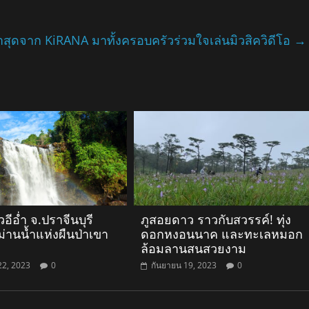
้ลล่าสุดจาก KiRANA มาทั้งครอบครัวร่วมใจเล่นมิวสิควิดีโอ
→
อีอ่ำ จ.ปราจีนบุรี
ภูสอยดาว ราวกับสวรรค์! ทุ่ง
ม่านน้ำแห่งผืนป่าเขา
ดอกหงอนนาค และทะเลหมอก
ล้อมลานสนสวยงาม
22, 2023
0
กันยายน 19, 2023
0