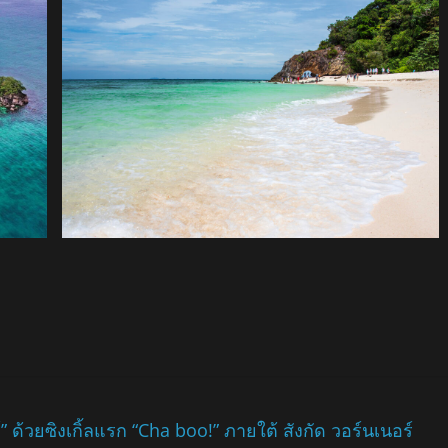
ด้วยซิงเกิ้ลแรก “Cha boo!” ภายใต้ สังกัด วอร์นเนอร์