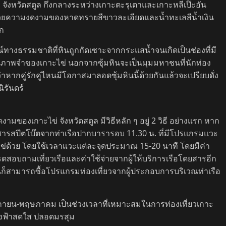
เตา จังหวัดสตูล กึ่งกลางระหว่างเกาะตะรุเตาและเกาะหลีเป๊ะอัน
็มไปด้วยความงดงามของหาดทรายสีขาวละเอียดและน้ำทะเลสีน้ำเงิน
ก
ารณ์ทางธรรมชาติที่หินถูกกัดเซาะจากกระแสน้ำจนเกิดเป็นช่องที่มี
าพจำของเกาะไข่ นอกจากซุ้มหินจะเป็นมุมมหาชนที่นักท่อง
่าว่าหากคู่รักคู่ไหนมีโอกาสมาลอดซุ้มหินนี้ด้วยกันแล้วจะเปรียบดั่ง
ิรันดร์
ของเกาะไข่ จังหวัดสตูล มีวิธีหลัก ๆ อยู่ 2 วิธี อย่างแรก หาก
ดยสารสปีตโบ๊ตจากท่าเรือปากบารารอบ 11.30 น. ที่มีโปรแกรมแวะ
ะไข่ด้วย โดยใช้เวลาแวะแต่ละจุดประมาณ 15-20 นาที โดยมีค่า
รดสอบถามเที่ยวเรือและค่าใช้จ่ายจากผู้ให้บริการเรือโดยสารอีก
นก็สามารถซื้อโปรแกรมท่องเที่ยวจากผู้ประกอบการบริเวณท่าเรือ
ิกายน-พฤษภาคม เป็นช่วงเวลาที่เหมาะสมในการท่องเที่ยวเกาะ
้องฟ้าสดใส ปลอดมรสุม