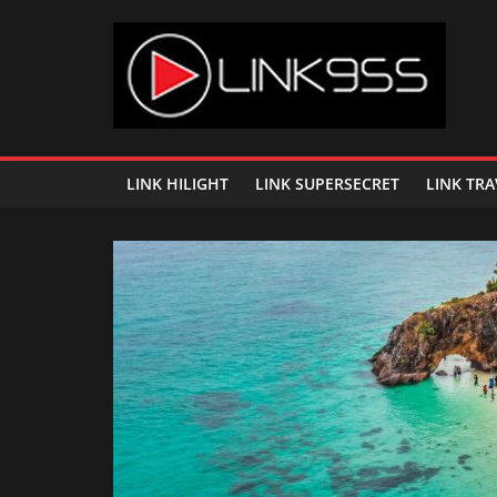
Skip
to
content
Link
95.5
LINK HILIGHT
LINK SUPERSECRET
LINK TRA
คลื่น
เพลง
ฮิต
สุด
คูล