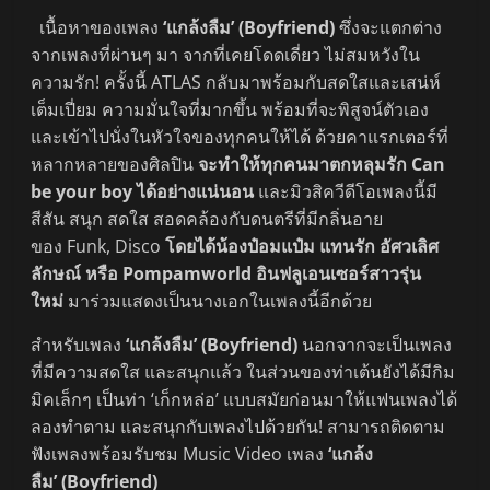
เนื้อหาของเพลง
‘แกล้งลืม’ (Boyfriend)
ซึ่งจะแตกต่าง
จากเพลงที่ผ่านๆ มา จากที่เคยโดดเดี่ยว ไม่สมหวังใน
ความรัก! ครั้งนี้ ATLAS กลับมาพร้อมกับสดใสและเสน่ห์
เต็มเปี่ยม ความมั่นใจที่มากขึ้น พร้อมที่จะพิสูจน์ตัวเอง
และเข้าไปนั่งในหัวใจของทุกคนให้ได้ ด้วยคาแรกเตอร์ที่
หลากหลายของศิลปิน
จะทำให้ทุกคนมาตกหลุมรัก Can
be your boy ได้อย่างแน่นอน
และมิวสิควีดีโอเพลงนี้มี
สีสัน สนุก สดใส สอดคล้องกับดนตรีที่มีกลิ่นอาย
ของ Funk, Disco
โดยได้น้องป๋อมแป๋ม แทนรัก อัศวเลิศ
ลักษณ์ หรือ Pompamworld อินฟลูเอนเซอร์สาวรุ่น
ใหม่
มาร่วมแสดงเป็นนางเอกในเพลงนี้อีกด้วย
สำหรับเพลง
‘แกล้งลืม’ (Boyfriend)
นอกจากจะเป็นเพลง
ที่มีความสดใส และสนุกแล้ว ในส่วนของท่าเต้นยังได้มีกิม
มิคเล็กๆ เป็นท่า ‘เก็กหล่อ’ แบบสมัยก่อนมาให้แฟนเพลงได้
ลองทำตาม และสนุกกับเพลงไปด้วยกัน! สามารถติดตาม
ฟังเพลงพร้อมรับชม Music Video เพลง
‘แกล้ง
ลืม’ (Boyfriend)