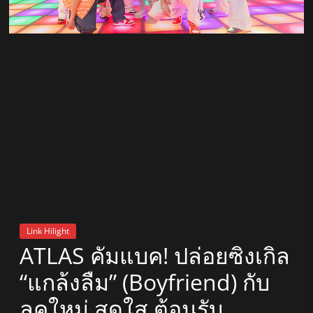
สถานี
วิทยุ
FM
ลพบุรี
สถานี
วิทยุ
ลพบุรี
วิทยุ
FM
Link Hilight
ลพบุรี
ATLAS คัมแบค! ปล่อยซิงเกิล
“แกล้งลืม” (Boyfriend) กับ
ลุคใหม่ สดใส ต้อนรับ