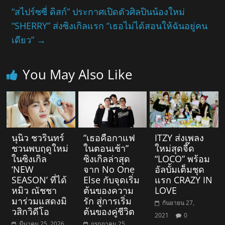
“สไปร์ซซี่ ดิสก์” ประกาศเปิดตัวศิลปินน้องใหม่
“SHERRY” ส่งซิงเกิลแรก “เธอไม่ได้สอนให้ฉันอยู่คน
เดียว”
→
You May Also Like
นุนิว ชวรินทร์
“เธอคือกาแฟ
ITZY ส่งเพลง
ชวนพบฤดูใหม่
ในตอนเช้า”
ใหม่สุดจี๊ด
ในซิงเกิล
ซิงเกิลล่าสุด
“LOCO” พร้อม
‘NEW
จาก No One
อัลบั้มเต็มชุด
SEASON’ ที่ได้
Else กับจุดเริ่ม
แรก CRAZY IN
หมิว ณัชชา
ต้นของความ
LOVE
มาร่วมแสดงมิ
รัก สู่การเริ่ม
กันยายน 27,
วสิกวิดีโอ
ต้นของคู่ชีวิต
2021
0
มีนาคม 25, 2026
กรกฎาคม 25,