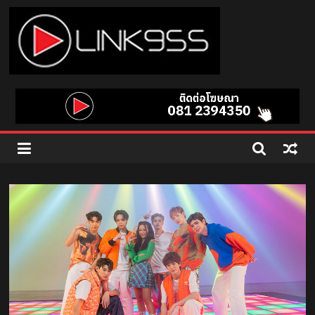
Skip
to
content
Link
95.5
คลื่น
เพลง
ฮิต
สุด
คูล