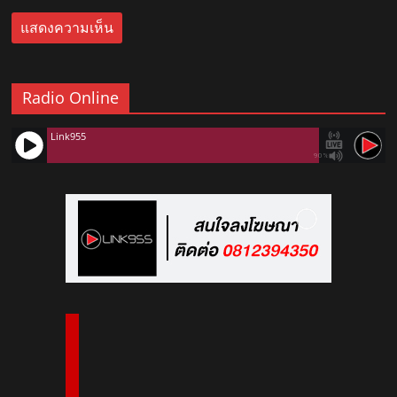
Radio Online
Link955
90%