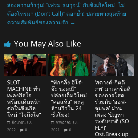
ส่องความว้าวุ่น! “เฟรม ธนวุจน์” กับซิงเกิลใหม่ “ไม่
ต้องโทรมา (Don’t Call)” ตอกย้ำ! ปลายทางสุดท้าย
ความสัมพันธ์ของความรัก
→
You May Also Like
SLOT
“ฟักกลิ้ง ฮีโร่-
‘สตางค์-กิตติ
MACHINE ทำ
จ๊ะ นงผณี”
ภพ’ มาเล่าข้อดี
เพลงฮีลใจ
ปล่อยเอ็มวีใหม่
ของการโสด
พร้อมเดินหน้า
“คอแห้ง” ทะลุ
ร่วมกับ ‘ออฟ-
ต่อในซิงเกิล
ล้านวิวใน 24
จุมพล’ ผ่าน
ใหม่ “ใจถึงใจ”
ชั่วโมง!
เพลง ‘ปัญหา
ระดับชาติ (SO
มิถุนายน 10,
กรกฎาคม 13,
FLY)’
2022
0
2021
0
Ost.Break up