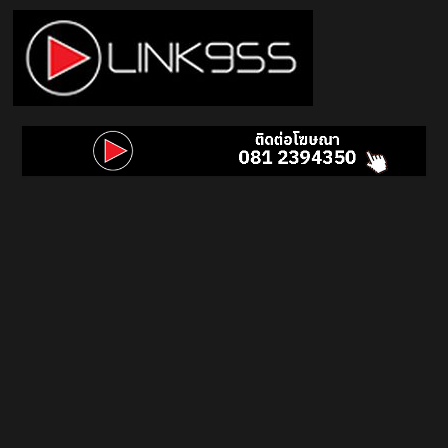
Skip
to
content
Link
95.5
คลื่น
เพลง
ฮิต
สุด
คูล