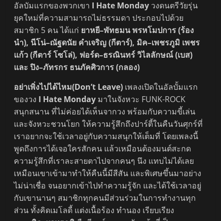
อัลบัมแรกของพวกเขา
I Hate Monday
วงดนตรีวัยรุ่น
ยุคใหม่ที่ความสามารถไม่ธรรมดา ประกอบไปด้วย
สมาชิก 5 คน ได้แก่
ยาหยี–พัทธมน พรหโมปการ (ร้อง
นำ), นีโน่–ณัฐดนัย คำเจริญ (กีตาร์), มิค–เพชรภูมิ เพชร
แก้ว (กีตาร์ โซโล่), ฟอร์ด–ธรณินทร์ วิไลลักษณ์ (เบส)
และ ปิง–ภัทรกร ธนภัคศิวการ (กลอง)
อย่าเพิ่งไปได้ไหม(Don’t Leave)
เพลงเปิดในอัลบั้มแรก
ของวง
I Hate Monday
มาในจังหวะ FUNK-ROCK
สนุกสนาน ที่ไม่ค่อยได้เห็นจากวง พร้อมกับความขี้เล่น
และจังหวะชวนโยก ให้ความรู้สึกถึงปาร์ตี้ในคืนวันศุกร์ที่
เราอยากจะใช้เวลาอยู่กับความสนุกให้เต็มที่ โดยเพลงนี้
พูดถึงการได้เจอใครสักคน แล้วเหมือนต้องมนต์สะกด
ความรู้สึกที่เราละสายตาไปจากคนๆ นึง แทบไม่ได้เลย
เหมือนเขาเข้ามาทำให้คืนนี้มีสีสัน และพิเศษขึ้นมาอย่าง
ไม่น่าเชื่อ จนอยากเข้าไปทำความรู้จัก และได้ใช้เวลาอยู่
กับเขานานๆ สมาชิกทุกคนมีส่วนร่วมในการทำงานทุก
ส่วน ทั้งคิดเมโลดี้ แต่งเนื้อร้อง ทำนอง เรียบเรียง