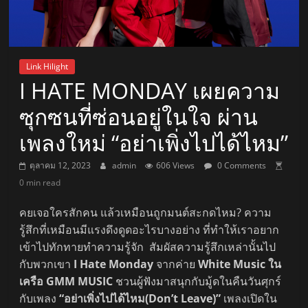
Link Hilight
I HATE MONDAY เผยความ
ซุกซนที่ซ่อนอยู่ในใจ ผ่าน
เพลงใหม่ “อย่าเพิ่งไปได้ไหม”
ตุลาคม 12, 2023
admin
606 Views
0 Comments
0 min read
คยเจอใครสักคน แล้วเหมือนถูกมนต์สะกดไหม? ความ
รู้สึกที่เหมือนมีแรงดึงดูดอะไรบางอย่าง ที่ทำให้เราอยาก
เข้าไปทักทายทำความรู้จัก สัมผัสความรู้สึกเหล่านั้นไป
กับพวกเขา
I Hate Monday
จากค่าย
White Music ใน
เครือ GMM MUSIC
ชวนผู้ฟังมาสนุกกับมู้ดในคืนวันศุกร์
กับเพลง
“อย่าเพิ่งไปได้ไหม(Don’t Leave)”
เพลงเปิดใน