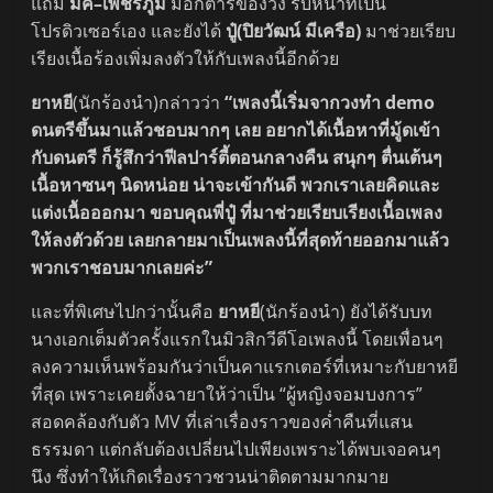
แถม
มิค–เพชรภูมิ
มือกีตาร์ของวง รับหน้าที่เป็น
โปรดิวเซอร์เอง และยังได้
ปู๋(ปิยวัฒน์ มีเครือ)
มาช่วยเรียบ
เรียงเนื้อร้องเพิ่มลงตัวให้กับเพลงนี้อีกด้วย
ยาหยี
(นักร้องนำ)กล่าวว่า
“เพลงนี้เริ่มจากวงทำ demo
ดนตรีขึ้นมาแล้วชอบมากๆ เลย อยากได้เนื้อหาที่มู้ดเข้า
กับดนตรี ก็รู้สึกว่าฟีลปาร์ตี้ตอนกลางคืน สนุกๆ ตื่นเต้นๆ
เนื้อหาซนๆ นิดหน่อย น่าจะเข้ากันดี พวกเราเลยคิดและ
แต่งเนื้อออกมา ขอบคุณพี่ปู๋ ที่มาช่วยเรียบเรียงเนื้อเพลง
ให้ลงตัวด้วย เลยกลายมาเป็นเพลงนี้ที่สุดท้ายออกมาแล้ว
พวกเราชอบมากเลยค่ะ”
และที่พิเศษไปกว่านั้นคือ
ยาหยี
(นักร้องนำ) ยังได้รับบท
นางเอกเต็มตัวครั้งแรกในมิวสิกวีดีโอเพลงนี้ โดยเพื่อนๆ
ลงความเห็นพร้อมกันว่าเป็นคาแรกเตอร์ที่เหมาะกับยาหยี
ที่สุด เพราะเคยตั้งฉายาให้ว่าเป็น “ผู้หญิงจอมบงการ”
สอดคล้องกับตัว MV ที่เล่าเรื่องราวของค่ำคืนที่แสน
ธรรมดา แต่กลับต้องเปลี่ยนไปเพียงเพราะได้พบเจอคนๆ
นึง ซึ่งทำให้เกิดเรื่องราวชวนน่าติดตามมากมาย