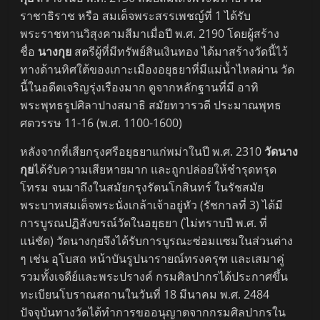
ราชาธิราช หรือ สมเด็จพระสรรเพชญ์ที่ 1 ได้รับ
พระราชทานวิสุงคามสีมาเมื่อปี พ.ศ. 2190 โดยผู้สร้าง
ชื่อ
นางกุย
สตรีผู้ที่มีทรัพย์สินเงินทอง ได้มาสร้างวัดนี้ไว้
ทางด้านทิศใต้ของเกาะเมืองอยุธยาที่มีแม่น้ำไหลผ่าน วัด
นี้ในอดีตเจริญรุ่งเรืองมาก ดูจากหลักฐานที่มี อาทิ
พระพุทธรูปศิลาปางสมาธิ สมัยทวารวดี ประมาณพุทธ
ศตวรรษ 11-16 (พ.ศ. 1100-1600)
หลังจากที่เสียกรุงศรีอยุธยาแก่พม่าในปี พ.ศ. 2310
วัดนาง
กุย
ได้รับความเสียหายมาก และถูกปล่อยให้ชำรุดทรุด
โทรม จนมาถึงในสมัยกรุงรัตนโกสินทร์ ในรัชสมัย
พระบาทสมเด็จพระนั่งเกล้าเจ้าอยู่หัว (รัชกาลที่ 3) ได้มี
การบูรณปฏิสังขรณ์วัดในอยุธยา (ไม่ทราบปี พ.ศ. ที่
แน่ชัด) วัดนางกุยจึงได้รับการบูรณะซ่อมแซมในส่วนต่าง
ๆ เช่น อุโบสถ หน้าบันรูปนารายณ์ทรงครุฑ และเสมาคู่
รวมทั้งเจดีย์และพระปรางค์ กรมศิลปากรได้ประกาศขึ้น
ทะเบียนโบราณสถานในวันที่ 18 มีนาคม พ.ศ. 2484
ปัจจุบันทางวัดได้ทำการขออนุญาตจากกรมศิลปากรใน