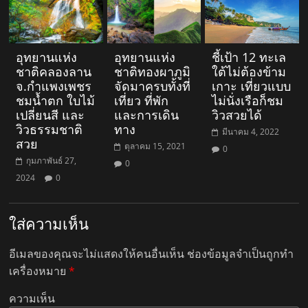
อุทยานแห่ง
อุทยานแห่ง
ชี้เป้า 12 ทะเล
ชาติคลองลาน
ชาติทองผาภูมิ
ใต้ไม่ต้องข้าม
จ.กำแพงเพชร
จัดมาครบทั้งที่
เกาะ เที่ยวแบบ
ชมน้ำตก ใบไม้
เที่ยว ที่พัก
ไม่นั่งเรือก็ชม
เปลี่ยนสี และ
และการเดิน
วิวสวยได้
วิวธรรมชาติ
ทาง
มีนาคม 4, 2022
สวย
ตุลาคม 15, 2021
0
กุมภาพันธ์ 27,
0
2024
0
ใส่ความเห็น
อีเมลของคุณจะไม่แสดงให้คนอื่นเห็น
ช่องข้อมูลจำเป็นถูกทำ
เครื่องหมาย
*
ความเห็น