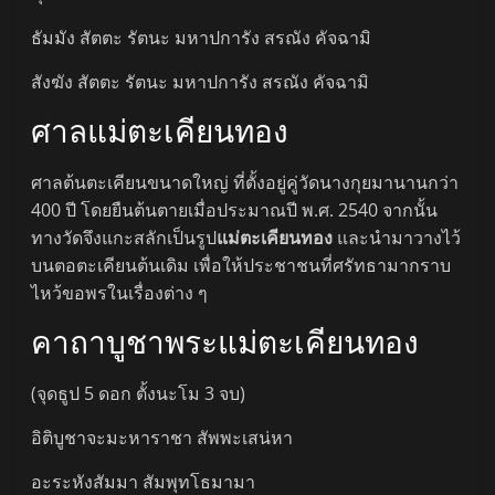
ธัมมัง สัตตะ รัตนะ มหาปการัง สรณัง คัจฉามิ
สังฆัง สัตตะ รัตนะ มหาปการัง สรณัง คัจฉามิ
ศาลแม่ตะเคียนทอง
ศาลต้นตะเคียนขนาดใหญ่ ที่ตั้งอยู่คู่วัดนางกุยมานานกว่า
400 ปี โดยยืนต้นตายเมื่อประมาณปี พ.ศ. 2540 จากนั้น
ทางวัดจึงแกะสลักเป็นรูป
แม่ตะเคียนทอง
และนำมาวางไว้
บนตอตะเคียนต้นเดิม เพื่อให้ประชาชนที่ศรัทธามากราบ
ไหว้ขอพรในเรื่องต่าง ๆ
คาถาบูชาพระแม่ตะเคียนทอง
(จุดธูป 5 ดอก ตั้งนะโม 3 จบ)
อิติบูชาจะมะหาราชา สัพพะเสน่หา
อะระหังสัมมา สัมพุทโธมามา