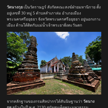
วัดนางกุย
เป็นวัดราษฎร์ สังกัดคณะสงฆ์ฝ่ายมหานิกาย ตั้ง
อยู่เลขที่ 30 หมู่ 5 ตำบลสำเภาล่ม อำเภอเมือง
พระนครศรีอยุธยา จังหวัดพระนครศรีอยุธยา อยู่นอกเกาะ
เมือง ด้านใต้ติดกับแม่น้ำเจ้าพระยาฝั่งตะวันตก
จากหลักฐานของกรมศิลปากรได้สันนิษฐานว่า
วัดนาง
กุย
สร้างในปี พ.ศ. 2130 สมัยสมเด็จพระมหาธรรม