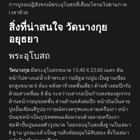
การบูรณปฏิสังขรณ์พระอุโบสถที่เสื่อมโทรมไปตามกาล
เวลาด้วย
สิ่งที่น่าสนใจ วัดนางกุย
อยุธยา
พระอุโบสถ
วัดนางกุย
มีพระอุโบสถขนาด 13.40 X 23.60 เมตร หัน
หน้าไปทางแม่น้ำเจ้าพระยา ก่ออิฐฉาบปูน เป็นฐานเขียง
ยกสูงขนาด 6 ห้อง หลังคาจั่วลดชั้นเดียว ด้านข้างต่อปีกรับ
ด้วยเสาเหลี่ยม 8 ต้น ระหว่างเสาก่อเป็นกำแพงช่องลูกกรง
ด้านหน้าก่อมุขลดชั้น ส่วนด้านหลังต่อปีก หน้าบันเป็นลาย
ปูนปั้นเขียนสีรูปนารายณ์ทรงครุฑและลายเครือเถา หน้า
บันมุขหน้าเป็นรูปเทพพนมล้อมรอบด้วยลายเครือเถา
ช่อฟ้าปั้นปูนลอยตัวรูปนาค โดยรอบอุโบสถตั้งฐานใบเสมา
8 ฐาน บูรณะแล้วเป็นฐานสิงห์ย่อมุมไม้สิบสอง ตั้งใบเสมา