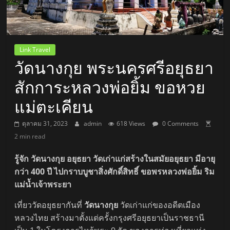
Link Travel
วัดนางกุย พระนครศรีอยุธยา
สักการะหลวงพ่อยิ้ม ขอหวย
แม่ตะเคียน
ตุลาคม 31, 2023
admin
618 Views
0 Comments
2 min read
รู้จัก วัดนางกุย อยุธยา วัดเก่าแก่สร้างในสมัยอยุธยา มีอายุ
กว่า 400 ปี ไปกราบบูชาสิ่งศักดิ์สิทธิ์ ขอพรหลวงพ่อยิ้ม ริม
แม่น้ำเจ้าพระยา
เที่ยววัดอยุธยากันที่
วัดนางกุย
วัดเก่าแก่ของอดีตเมือง
หลวงไทย สร้างมาตั้งแต่ครั้งกรุงศรีอยุธยาเป็นราชธานี