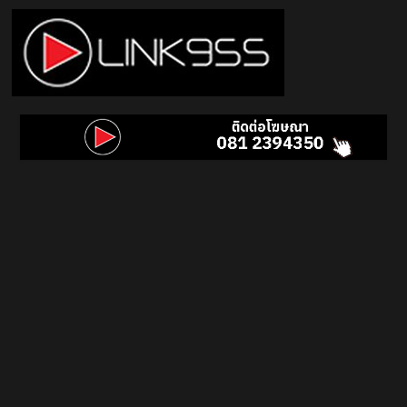
Skip
to
content
Link
95.5
คลื่น
เพลง
ฮิต
สุด
คูล