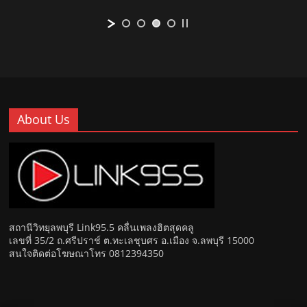
About Us
สถานีวิทยุลพบุรี Link95.5 คลื่นเพลงฮิตสุดคลู
เลขที่ 35/2 ถ.ศรีปราช์ ต.ทะเลชุบศร อ.เมือง จ.ลพบุรี 15000
สนใจติดต่อโฆษณาโทร 0812394350