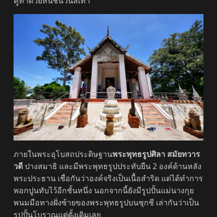
คู่ทำด้วยหินชนวนสีเทา
ภายในพระอุโบสถประดิษฐาน
พระพุทธรูปศิลา สมัยทวาร
วดี
ปางสมาธิ และมีพระพุทธรูปประทับยืน 2 องค์ด้านหลัง
พระประธาน เชื่อกันว่าองค์จริงเป็นเนื้อสำริด แต่ได้ทำการ
พอกปูนทับไว้อีกชั้นหนึ่ง นอกจากนี้ยังมีรูปปั้นแม่นางกุย
พนมมือทางฝั่งซ้ายของพระพุทธรูปบนชุกชี เล่ากันว่าเป็น
รูปปั้นโบราณแต่ดั้งเดิมเลย