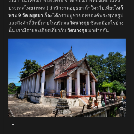
เป็น 1 ในโครงการไหว้พระ 9 วัด ของการท่องเที่ยวแห่ง
ประเทศไทย (ททท.) สำนักงานอยุธยา ถ้าใครไปเที่ยว
ไหว้
พระ 9 วัด อยุธยา
ก็จะได้กราบบูชาขอพรองค์พระพุทธรูป
และสิ่งศักดิ์สิทธิ์ภายในบริเวณ
วัดนางกุย
ซึ่งจะมีอะไรบ้าง
นั้น เรามีรายละเอียดเกี่ยวกับ
วัดนางกุย
มาฝากกัน