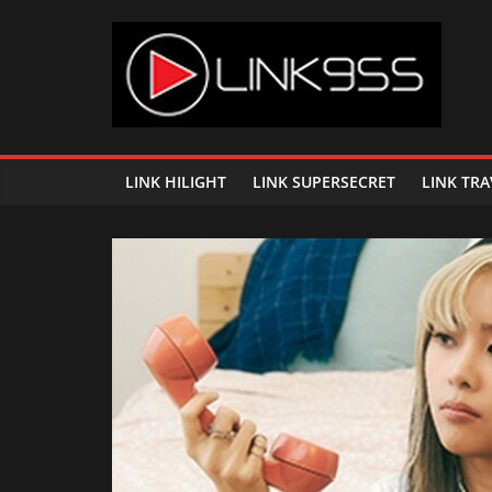
Skip
to
content
Link
95.5
LINK HILIGHT
LINK SUPERSECRET
LINK TRA
คลื่น
เพลง
ฮิต
สุด
คูล