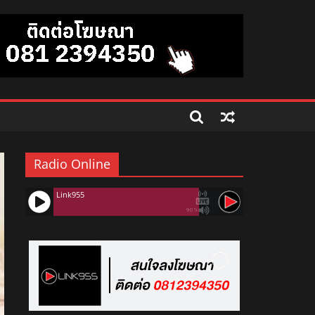
Radio Online
Link955
90%