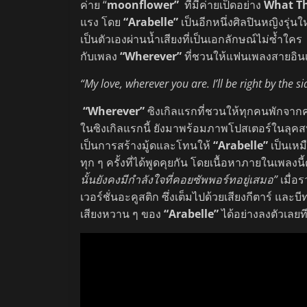
ค่าย “
moonflower”
ที่มีค่ายเป็ดอย่าง
What T
แรง โดย
“Arabelle”
เป็นอีกหนึ่งศิลปินหญิงรุ่
เป็นตัวเองผ่านน้ำเสียงที่เป็นเอกลักษณ์ไม่ซ้ำใ
กับเพลง
“
Wherever
”
ที่ชวนให้แฟนเพลงสายอินเ
“My love, wherever you are. I’ll be right by the si
“Wherever”
ซิงเกิลแรกที่ชวนให้ทุกคนพักจากคว
ในซิงเกิลแรกนี้ ยังมาพร้อมภาพโปสเตอร์ในลุคส
เป็นการสร้างมู้ดและโทนให้
“Arabelle”
เป็นเหม
ทุก ๆ ครั้งที่ได้พูดคุยกัน โดยเนื้อหาภายในเพลงนี
นั้นยังคงมีกำลังใจที่คอยซัพพอร์ทอยู่เสมอ”
เมื่อ
เวอร์ชั่นอะคูสติก ซึ่งเต็มไปด้วยเสียงกีตาร์ แล
เสียงหวาน ๆ ของ
“Arabelle”
ได้อย่างลงตัวเลยที