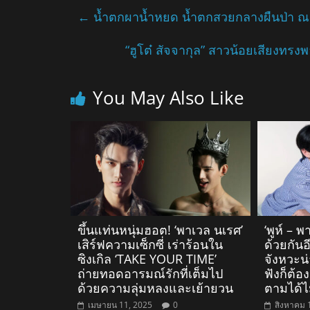
←
น้ำตกผาน้ำหยด น้ำตกสวยกลางผืนป่า ณ
“ฮูโต๋ สัจจากุล” สาวน้อยเสียงทรงพ
You May Also Like
ขึ้นแท่นหนุ่มฮอต! ‘พาเวล นเรศ’
‘พูห์ – พ
เสิร์ฟความเซ็กซี่ เร่าร้อนใน
ด้วยกันอ
ซิงเกิล ‘TAKE YOUR TIME’
จังหวะน่า
ถ่ายทอดอารมณ์รักที่เต็มไป
ฟังก็ต้
ด้วยความลุ่มหลงและเย้ายวน
ตามได้ไ
เมษายน 11, 2025
0
สิงหาคม 