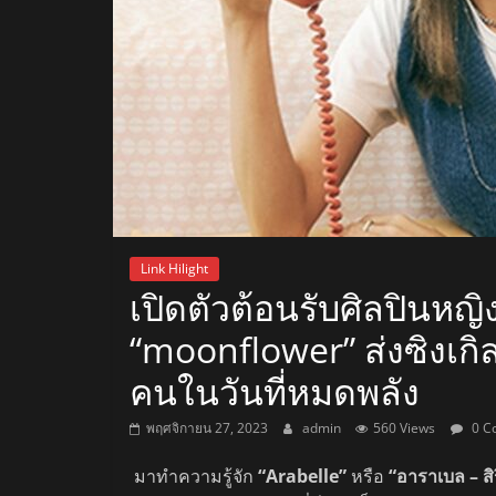
สถานี
วิทยุ
FM
ลพบุรี
สถานี
Link Hilight
วิทยุ
เปิดตัวต้อนรับศิลปินหญ
ลพบุรี
“moonflower” ส่งซิงเ
วิทยุ
FM
คนในวันที่หมดพลัง
ลพบุรี
พฤศจิกายน 27, 2023
admin
560 Views
0 C
มาทำความรู้จัก
“Arabelle”
หรือ
“
อาราเบล – สิร