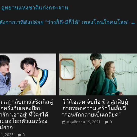
 อุทยานแห่งชาติแก่งกระจาน
ลังจากเวทีดังปล่อย “ว่างก็ดี-มีก็ได้” เพลงโดนใจคนโสด!
→
าเวล’ กลับมาส่งซิงเกิลคู่
วี วิโอเลต จับมือ มิว ศุภศิษฏ์
ีกครั้งกับเพลงป๊อบ
ถ่ายทอดความเศร้าในเอ็มวี
รัก ‘เอาอยู่’ ที่ใครได้
“ก่อนรักกลายเป็นเกลียด”
องเผลอโยกตัวและร้อง
พฤศจิกายน 19, 2021
0
ม่ยาก
11, 2025
0