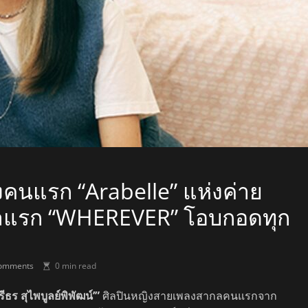
ิงคนแรก “Arabelle” แห่งค่าย
กิลแรก “WHEREVER” โอบกอดทุก
omments
0 min read
ีธร สุไพบูลย์พิพัฒน์
’”
ศิลปินหญิงสายเพลงสากลคนแรกจาก