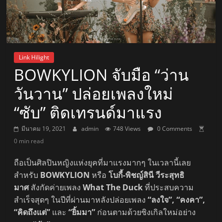
Link Hilight
BOWKYLION จับมือ “ว่าน
วันวาน” ปล่อยเพลงใหม่
“ซับ” ติดเทรนด์มาแรง
มีนาคม 19, 2021
admin
748 Views
0 Comments
0 min read
ถือเป็นศิลปินหญิงแห่งยุคที่มาแรงมากๆ ในเวลานี้เลย
สำหรับ
BOWKYLION
หรือ
โบกี้-พิชญ์สินี วีระสุทธิ
มาศ
สังกัดค่ายเพลง
What The Duck
ที่ประสบความ
สำเร็จสุดๆ ในปีที่ผ่านมาหลังปล่อยเพลง
“ลงใจ”, “คงคา”,
“คิดถึงแต่”
และ
“ยิ้มมา”
ก่อนตามด้วยซิงเกิลใหม่อย่าง