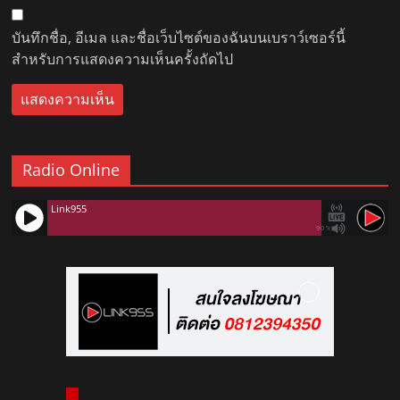
บันทึกชื่อ, อีเมล และชื่อเว็บไซต์ของฉันบนเบราว์เซอร์นี้
สำหรับการแสดงความเห็นครั้งถัดไป
Radio Online
Link955
90%