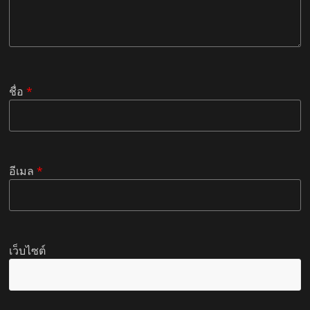
ชื่อ
*
อีเมล
*
เว็บไซต์