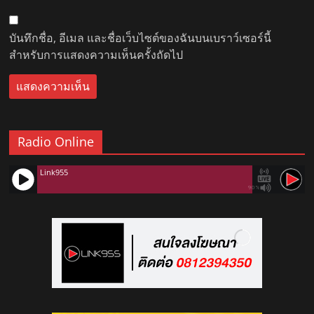
บันทึกชื่อ, อีเมล และชื่อเว็บไซต์ของฉันบนเบราว์เซอร์นี้
สำหรับการแสดงความเห็นครั้งถัดไป
Radio Online
Link955
90%