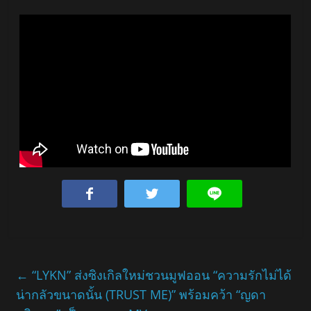
←
“LYKN” ส่งซิงเกิลใหม่ชวนมูฟออน “ความรักไม่ได้
น่ากลัวขนาดนั้น (TRUST ME)” พร้อมคว้า “ญดา