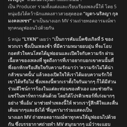
เป็น Producer รวมทั้งแต่งและเรียบเรียงเพลงนี้ให้ โดย 5
หนุ่มยังได้คว้านักแสดงสาวสวยสุดฮอต
“ญดา-นริลญา กุล
มงคลเพชร”
มาเป็นนางเอก MV ร่วมถ่ายทอดอารมณ์พา
ทุกคนมูฟออนไปด้วยกัน
5 หนุ่ม
“LYKN”
เผยว่า
“เป็นการคัมแบ็คซิงเกิลที่ 5 ของ
พวกเรา ซึ่งเป็นเพลงช้า ที่มีความหมายอบอุ่น ที่จะโอบ
กอดหัวใจคนโสดได้มูฟออนและเปิดใจกับความรัก ผ่าน
เนื้อหาของเพลงที่ พูดถึงการที่เราอยากบอกเขาคนนั้นที่
พึ่งอกหักหรือเสียใจกับความรักมาว่า ‘ความรักไม่ได้น่า
กลัวขนาดนั้น’ แล้วลองเปิดใจให้เราได้มอบความรักให้
เขาได้หรือไม่ ซึ่งเพลงนี้พวกเราตั้งใจกันมากๆ ก็ได้มีส่วน
ร่วมดีไซน์การร้องในแต่ละท่อนของตัวเอง และช่วยกัน
แชร์ในพาร์ทการเต้นด้วย โดยได้โปรดิวเซอร์ที่เก่งมากๆ
อย่าง ‘พี่แอ้ม’ มาช่วยทำเพลงนี้ให้ พวกเรารู้สึกดีใจและตื่น
เต้นมากๆและยังได้ ‘พี่ญดา’มาร่วมแสดงเป็น
นางเอก MV ถ่ายทอดอารมณ์พาทุกคนให้มูฟออนไปด้วย
กัน ซึ่งบรรยากาศถ่ายทำ MV สนุกมากๆ แม้ว่าจะแอบ