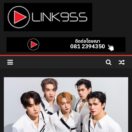
Skip
to
content
Link
95.5
คลื่น
เพลง
ฮิต
สุด
คูล