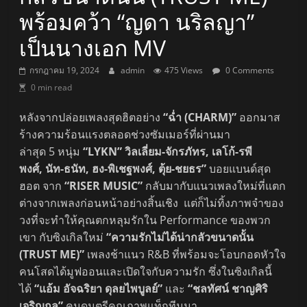
พร้อมคว้า “ญดา นริลญา”
เป็นนางเอก MV
กรกฎาคม 19, 2024
admin
475 Views
0 Comments
0 min read
หลังจากปล่อยเพลงสุดฮิตอย่าง
“ฉ่ำ (CHARM)”
ออกมาส
ร้างความร้อนแรงตลอดช่วงซัมเมอร์ที่ผ่านมา
ล่าสุด 5 หนุ่ม
“LYKN” วิลเลี่ยม-จักรภัทร, เลโก้-รพี
พงศ์, นัท-ธนัท, ฮง-พิเชฐพงศ์, ตุ้ย-ชยธร”
บอยแบนด์สุด
ฮอต จาก
“RISER MUSIC”
กลับมากับแนวเพลงใหม่ที่แตก
ต่างจากเพลงก่อนหน้าอย่างสิ้นเชิง แต่ก็ไม่ทิ้งภาพจำของ
วงที่จะทำให้คุณตกหลุมรักใน Performance ของพวก
เขา กับซิงเกิลใหม่
“ความรักไม่ได้น่ากลัวขนาดนั้น
(TRUST ME)”
เพลงช้าแนว R&B ที่พร้อมจะโอบกอดหัวใจ
คนโสดได้มูฟออนและเปิดใจกับความรัก ซึ่งในซิงเกิลนี้
ได้
“แอ้ม อัจฉริยา ดุลยไพบูลย์”
และ
“ชลทัศน์ ชาญศิริ
เจริญกุล”
คนดนตรีคุณภาพแท็กทีมมา