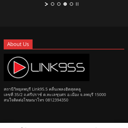
About Us
สถานีวิทยุลพบุรี Link95.5 คลื่นเพลงฮิตสุดคลู
เลขที่ 35/2 ถ.ศรีปราช์ ต.ทะเลชุบศร อ.เมือง จ.ลพบุรี 15000
สนใจติดต่อโฆษณาโทร 0812394350