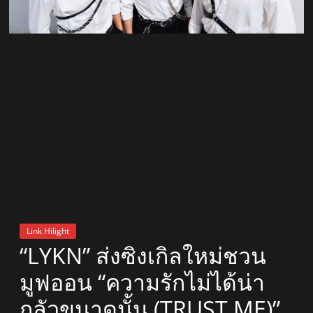
สถานี
วิทยุ
FM
ลพบุรี
สถานี
วิทยุ
ลพบุรี
วิทยุ
FM
Link Hilight
ลพบุรี
“LYKN” ส่งซิงเกิลใหม่ชวน
มูฟออน “ความรักไม่ได้น่า
กลัวขนาดนั้น (TRUST ME)”