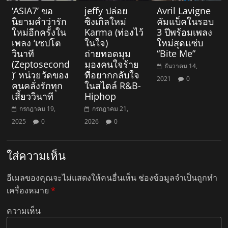
‘ASIA7’ ขอ
jeffy ปล่อย
Avril Lavigne
นิยามคำว่ารัก
ซิงเกิลใหม่
คัมแบ็คในรอบ
ใหม่อีกครั้งใน
Karma (ท่องไว้
3 ปีพร้อมเพลง
เพลง ‘เซปโต
ในใจ)
ใหม่สุดแซ่บ
วินาที
ถ่ายทอดมุม
“Bite Me”
(Zeptosecond
มองคนใจร้าย
ธันวาคม 14,
)’ หน่วยวัดของ
ที่อยากกลับใจ
2021
0
คนคลั่งรักทุก
ในสไตล์ R&B-
เสี้ยววินาที
Hiphop
กรกฎาคม 19,
กรกฎาคม 21,
2025
0
2026
0
ใส่ความเห็น
อีเมลของคุณจะไม่แสดงให้คนอื่นเห็น
ช่องข้อมูลจำเป็นถูกทำ
เครื่องหมาย
*
ความเห็น