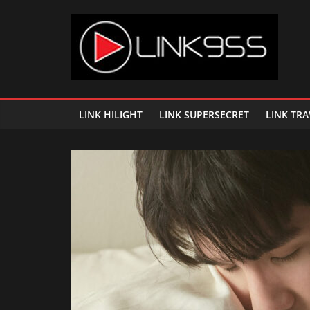
Skip
to
content
Link
95.5
LINK HILIGHT
LINK SUPERSECRET
LINK TRA
คลื่น
เพลง
ฮิต
สุด
คูล