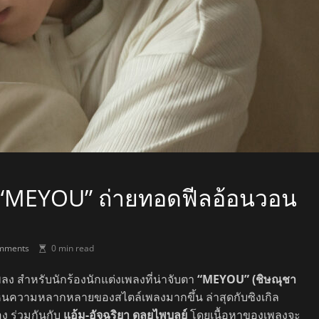
่ “MEYOU” ถ่ายทอดฟีลอ้อนวอน
mments
0 min read
พลง สำหรับนักร้องนักแต่งเพลงที่น่าจับตา
“MEYOU” (ชิษณุชา
เห็นความหลากหลายของสไตล์เพลงมากขึ้น ล่าสุดกับซิงเกิล
อง ร่วมกันกับ
แอ้ม-อัจฉริยา ดุลยไพบูลย์
โดยเนื้อหาของเพลงจะ