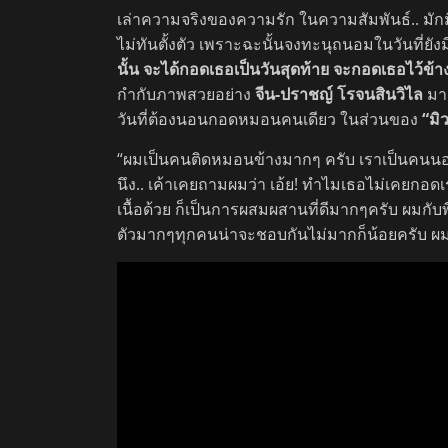
เล่าความจริงของความรัก ในความสัมพันธ์.. มักม
ไม่ทันตั้งตัว เพราะฉะนั้นจงทะนุถนอมในวันที่ยัง
นั้น จะได้กอดเธอเป็นวันสุดท้าย จะกอดเธอไว้ข
กำกับภาพสวยอย่าง
จีน-ปราชญ์ โรจนสินวิไล
มาช
วันที่ต้องนอนกอดหมอนคนเดียว ในส่วนของ
“มิ
“ผมเป็นคนติดหมอนข้างมากๆ ครับ เราเป็นคนน
นึง.. เค้าเคยถามผมว่า เอ้ย! ทำไมเธอไม่เคยกอดเร
เนื้อด้วย ก็เป็นการผสมผสานที่ดีมากๆครับ ผมกับ
ตัวมากๆทุกคนน่าจะชอบกันไม่มากก็น้อยครับ 