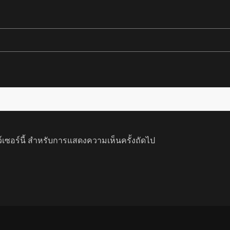
ว์เซอร์นี้ สำหรับการแสดงความเห็นครั้งถัดไป