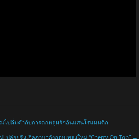
ณไปดื่มด่ำกับการตกหลุมรักอันแสนโรแมนติก
 BINI ปล่อยซิงเกิลภาษาอังกฤษเพลงใหม่ “Cherry On Top”
→