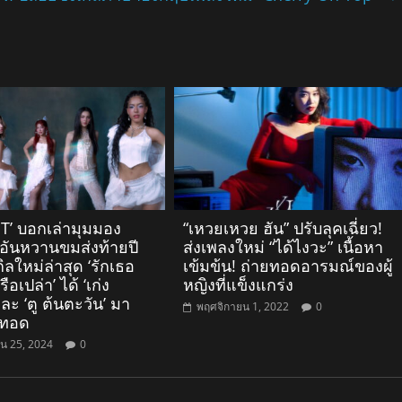
T’ บอกเล่ามุมมอง
“เหวยเหวย ฮัน” ปรับลุคเฉี่ยว!
อันหวานขมส่งท้ายปี
ส่งเพลงใหม่ “ได้ไงวะ” เนื้อหา
กิลใหม่ล่าสุด ‘รักเธอ
เข้มข้น! ถ่ายทอดอารมณ์ของผู้
ือเปล่า’ ได้ ‘เก่ง
หญิงที่แข็งแกร่ง
ละ ‘ตู ต้นตะวัน’ มา
พฤศจิกายน 1, 2022
0
ยทอด
น 25, 2024
0