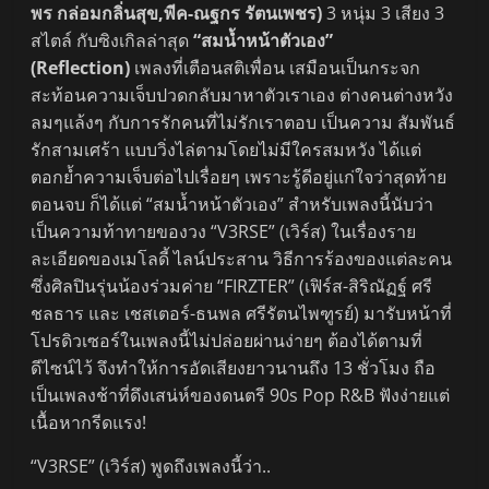
พร กล่อมกลิ่นสุข,พีค-ณฐกร รัตนเพชร)
3 หนุ่ม 3 เสียง 3
สไตล์ กับซิงเกิลล่าสุด
“สมน้ำหน้าตัวเอง”
(Reflection)
เพลงที่เตือนสติเพื่อน เสมือนเป็นกระจก
สะท้อนความเจ็บปวดกลับมาหาตัวเราเอง ต่างคนต่างหวัง
ลมๆแล้งๆ กับการรักคนที่ไม่รักเราตอบ เป็นความ สัมพันธ์
รักสามเศร้า แบบวิ่งไล่ตามโดยไม่มีใครสมหวัง ได้แต่
ตอกย้ำความเจ็บต่อไปเรื่อยๆ เพราะรู้ดีอยู่แก่ใจว่าสุดท้าย
ตอนจบ ก็ได้แต่ “สมน้ำหน้าตัวเอง” สำหรับเพลงนี้นับว่า
เป็นความท้าทายของวง “V3RSE” (เวิร์ส) ในเรื่องราย
ละเอียดของเมโลดี้ ไลน์ประสาน วิธีการร้องของแต่ละคน
ซึ่งศิลปินรุ่นน้องร่วมค่าย “FIRZTER” (เฟิร์ส-สิริณัฏฐ์ ศรี
ชลธาร และ เชสเตอร์-ธนพล ศรีรัตนไพฑูรย์) มารับหน้าที่
โปรดิวเซอร์ในเพลงนี้ไม่ปล่อยผ่านง่ายๆ ต้องได้ตามที่
ดีไซน์ไว้ จึงทำให้การอัดเสียงยาวนานถึง 13 ชั่วโมง ถือ
เป็นเพลงช้าที่ดึงเสน่ห์ของดนตรี 90s Pop R&B ฟังง่ายแต่
เนื้อหากรีดแรง!
“V3RSE” (เวิร์ส) พูดถึงเพลงนี้ว่า..