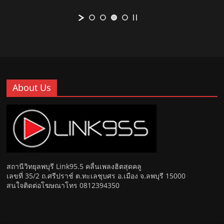
About Us
สถานีวิทยุลพบุรี Link95.5 คลื่นเพลงฮิตสุดคลู
เลขที่ 35/2 ถ.ศรีปราช์ ต.ทะเลชุบศร อ.เมือง จ.ลพบุรี 15000
สนใจติดต่อโฆษณาโทร 0812394350