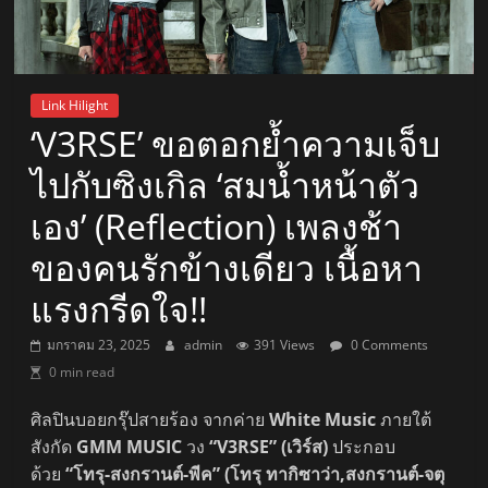
Link Hilight
‘V3RSE’ ขอตอกย้ำความเจ็บ
ไปกับซิงเกิล ‘สมน้ำหน้าตัว
เอง’ (Reflection) เพลงช้า
ของคนรักข้างเดียว เนื้อหา
แรงกรีดใจ!!
มกราคม 23, 2025
admin
391 Views
0 Comments
0 min read
ศิลปินบอยกรุ๊ปสายร้อง จากค่าย
White Music
ภายใต้
สังกัด
GMM MUSIC
วง
“V3RSE” (เวิร์ส)
ประกอบ
ด้วย
“โทรุ-สงกรานต์-พีค” (โทรุ ทากิซาว่า,สงกรานต์-จตุ