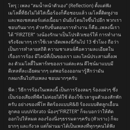
โทรุ : เพลง “สมน้ำหน้าตัวเอง” (Reflection) ตั้งแต่ฟัง
เมโลดี้ที่ยังไม่ได้ใส่เนื้อร้องก็คือชอบแล้ว เมโลดี้ติดหูง่าย
และพอเชสเตอร์แต่งเนื้อมา มันยิ่งโดนใจขึ้นไปอีก พวกเรา
ชอบกันมากๆ สำหรับขั้นตอนการทำงาน ก็คือ..เพลงนี้เรา
ได้ “FIRZTER” วงน้องรักมาเป็นโปรดิวเซอร์ให้ การทำงาน
จริงจังมากๆ เราใช้เวลาอัดเพลงนี้กันไป 13 ชั่วโมง ถือว่า
เป็นการทำลายสถิติ ความชาเลนจ์คือความละเอียดใน
เรื่องการร้อง มีไลน์ที่เป็นของเรา และไลน์ประสานทั้งเพ
ลง ตัวเมโลดี้ในพาร์ทของเราแต่ละคน ดีไซน์มาแบบมี
ดีเทลที่ละเอียดมากๆ แต่พอร้องออกมารู้สึกว่ามัน
กลมกลืนไปกับเพลง ชอบมากๆครับ
พีค : วิธีการร้องในเพลงนี้ เป็นการร้องลมๆ ร้องแผ่วๆ ซึ่ง
เป็นร่องเสียงที่พีคไม่ค่อยได้ใช้ ต้องใช้เวลาจูนตัวเองสักพัก
ครับ อย่างของพี่โท ติดร้องแบบR&B ร้องแบบติดลูกเอื้อน
ลูกคอ แบบVibrato น้องๆ“FIRZTER” ก็จะบอกว่าให้ตัด
ออกไปให้หมด ลองร้องนิ่งๆธรรมดาๆครับ (หัวเราะ) ก็จะ
ยากๆ และกังวล แต่ก็ผ่านมาได้เป็นเพลงที่ทุกๆคนได้ฟัง