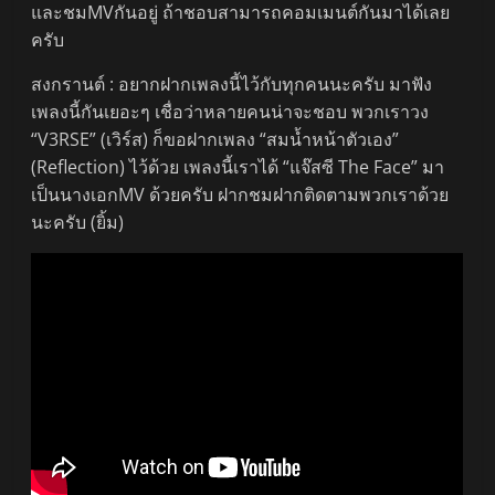
และชมMVกันอยู่ ถ้าชอบสามารถคอมเมนต์กันมาได้เลย
ครับ
สงกรานต์ : อยากฝากเพลงนี้ไว้กับทุกคนนะครับ มาฟัง
เพลงนี้กันเยอะๆ เชื่อว่าหลายคนน่าจะชอบ พวกเราวง
“V3RSE” (เวิร์ส) ก็ขอฝากเพลง “สมน้ำหน้าตัวเอง”
(Reflection) ไว้ด้วย เพลงนี้เราได้ “แจ๊สซี The Face” มา
เป็นนางเอกMV ด้วยครับ ฝากชมฝากติดตามพวกเราด้วย
นะครับ (ยิ้ม)