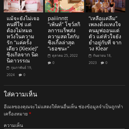
แม้จะยังไม่เจอ
paiiinntt
“เหลือแค่ลืม”
คนที่ใช่ แต่
“เพ้นท์” โชว์สกิ
เพลงดิ่งแทงใจ
ต้องไม่หมด
ลการแร็พส่ง
คนมูฟออนแต่
หวังในความ
ความสดใสกับ
ตัว แต่หัวใจยัง
รัก “แค่ครั้ง
ซิงเกิ้ลล่าสุด
ย่ำอยู่กับที่ จาก
เดียว (Xiexie)”
“เธอชนะ”
วง Klear
ซิงเกิลจาก นิด
ตุลาคม 25, 2022
กันยายน 18,
นิดาวรรณ
0
2023
0
กุมภาพันธ์ 19,
2024
0
ใส่ความเห็น
อีเมลของคุณจะไม่แสดงให้คนอื่นเห็น
ช่องข้อมูลจำเป็นถูกทำ
เครื่องหมาย
*
ความเห็น