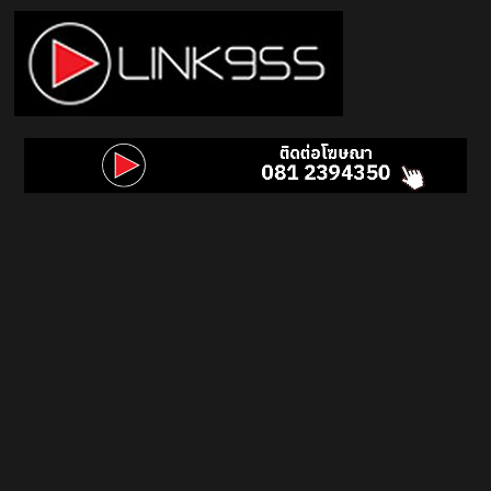
Skip
to
content
Link
95.5
คลื่น
เพลง
ฮิต
สุด
คูล