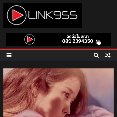
Skip
to
content
Link
95.5
คลื่น
เพลง
ฮิต
สุด
คูล