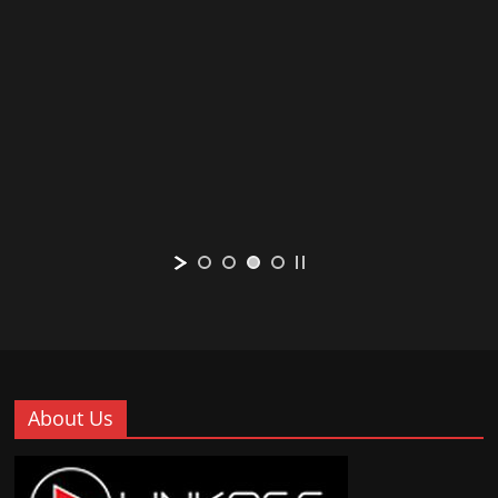
About Us