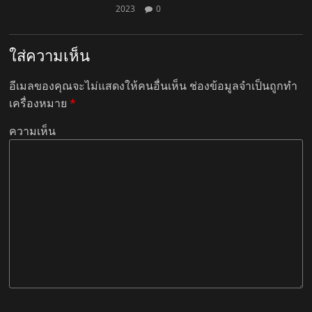
2023
0
ใส่ความเห็น
อีเมลของคุณจะไม่แสดงให้คนอื่นเห็น
ช่องข้อมูลจำเป็นถูกทำ
เครื่องหมาย
*
ความเห็น